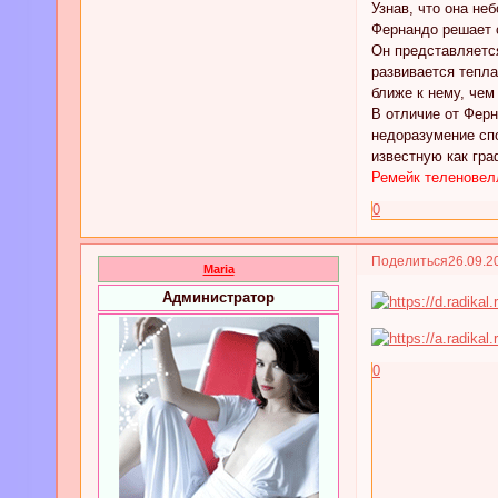
Узнав, что она не
Фернандо решает 
Он представляется
развивается тепла
ближе к нему, чем
В отличие от Фер
недоразумение спо
известную как гра
Ремейк теленовел
0
Поделиться
26.09.2
Maria
Администратор
0