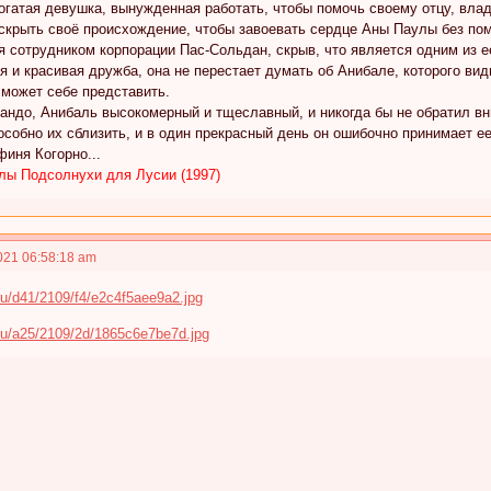
богатая девушка, вынужденная работать, чтобы помочь своему отцу, вла
скрыть своё происхождение, чтобы завоевать сердце Аны Паулы без по
 сотрудником корпорации Пас-Сольдан, скрыв, что является одним из е
я и красивая дружба, она не перестает думать об Анибале, которого вид
 может себе представить.
нандо, Анибаль высокомерный и тщеславный, и никогда бы не обратил в
собно их сблизить, и в один прекрасный день он ошибочно принимает ее
финя Когорно...
лы Подсолнухи для Лусии (1997)
021 06:58:18 am