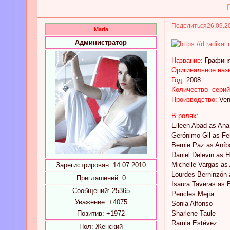
Поделиться
26.09.2
Maria
Администратор
Название:
Графин
Оригинальное наз
Год:
2008
Количество серий
Производство:
Vene
В ролях:
Eileen Abad as Ana
Gerónimo Gil as F
Bernie Paz as Aníb
Daniel Delevin as 
Michelle Vargas as
Зарегистрирован
: 14.07.2010
Lourdes Berninzón 
Приглашений:
0
Isaura Taveras as 
Сообщений:
25365
Pericles Mejía
Уважение:
+4075
Sonia Alfonso
Позитив:
+1972
Sharlene Taule
Ramia Estévez
Пол:
Женский