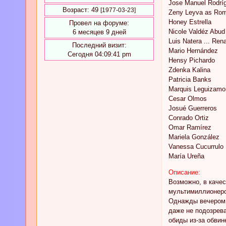
Jose Manuel Rodrí
Возраст:
49
[1977-03-23]
Zeny Leyva as Rom
Honey Estrella
Провел на форуме:
Nicole Valdéz Abud
6 месяцев 9 дней
Luis Natera ... Ren
Последний визит:
Mario Hernández
Сегодня 04:09:41 pm
Hensy Pichardo
Zdenka Kalina
Patricia Banks
Marquis Leguizamo
Cesar Olmos
Josué Guerreros
Conrado Ortiz
Omar Ramírez
Mariela González
Vanessa Cucurrulo
María Ureña
Описание:
Bозможно, в качес
мультимиллионеро
Однажды вечером 
даже не подозрев
обиды из-за обвин