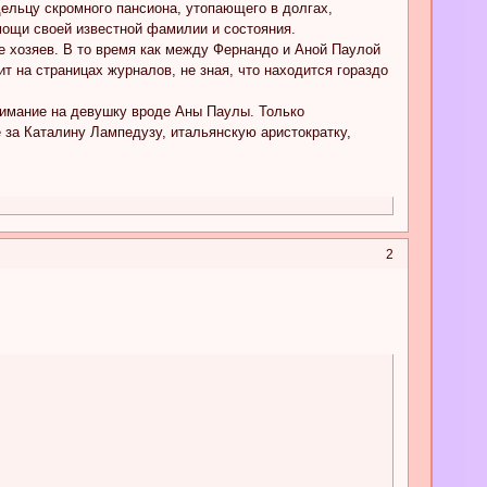
дельцу скромного пансиона, утопающего в долгах,
мощи своей известной фамилии и состояния.
е хозяев. В то время как между Фернандо и Аной Паулой
ит на страницах журналов, не зная, что находится гораздо
нимание на девушку вроде Аны Паулы. Только
 за Каталину Лампедузу, итальянскую аристократку,
2