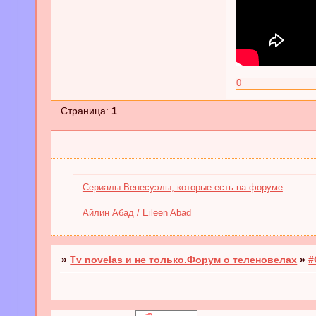
0
Страница:
1
Cериалы Венесуэлы, которые есть на форуме
Aйлин Абад / Eileen Abad
»
Tv novelas и не только.Форум о теленовелах
»
#