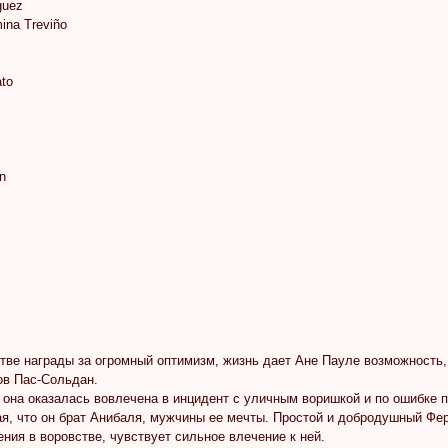
guez
ina Treviño
ato
n
тве награды за огромный оптимизм, жизнь дает Aне Пауле возможность,
в Пас-Сольдан.
она оказалась вовлечена в инцидент с уличным воришкой и по ошибке п
ая, что он брат Анибаля, мужчины ее мечты. Простой и добродушный Фе
ения в воровстве, чувствует сильное влечение к ней.