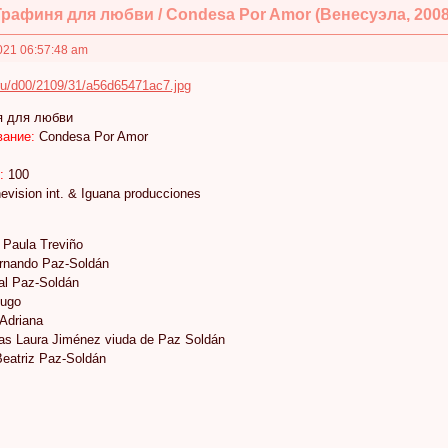
Графиня для любви / Condesa Por Amor (Венесуэла, 2008
021 06:57:48 am
я для любви
вание:
Condesa Por Amor
:
100
vision int. & Iguana producciones
 Paula Treviño
ernando Paz-Soldán
al Paz-Soldán
Hugo
 Adriana
as Laura Jiménez viuda de Paz Soldán
Beatriz Paz-Soldán