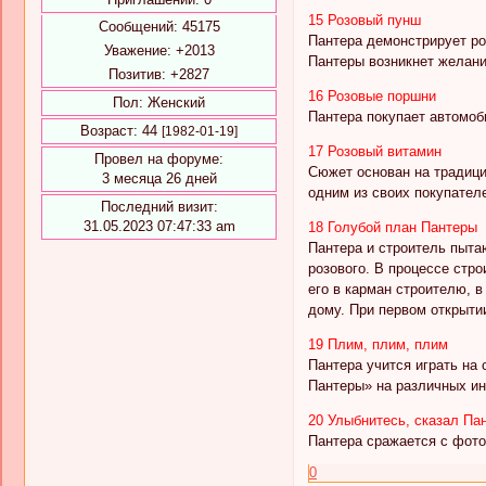
15 Розовый пунш
Сообщений:
45175
Пантера демонстрирует ро
Уважение:
+2013
Пантеры возникнет желани
Позитив:
+2827
16 Розовые поршни
Пол:
Женский
Пантера покупает автомоб
Возраст:
44
[1982-01-19]
17 Розовый витамин
Провел на форуме:
Сюжет основан на традици
3 месяца 26 дней
одним из своих покупател
Последний визит:
31.05.2023 07:47:33 am
18 Голубой план Пантеры
Пантера и строитель пыта
розового. В процессе стр
его в карман строителю, 
дому. При первом открыти
19 Плим, плим, плим
Пантера учится играть на
Пантеры» на различных ин
20 Улыбнитесь, сказал Па
Пантера сражается с фот
0