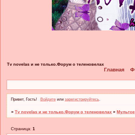
Tv novelas и не только.Форум о теленовелах
Главная
Ф
Привет, Гость!
Войдите
или
зарегистрируйтесь
.
»
Tv novelas и не только.Форум о теленовелах
»
Мультс
Страница:
1