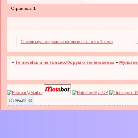
Страница:
1
Список мультсериалов которые есть в этой теме
»
Tv novelas и не только.Форум о теленовелах
»
Мультс
80
РРљРЎ