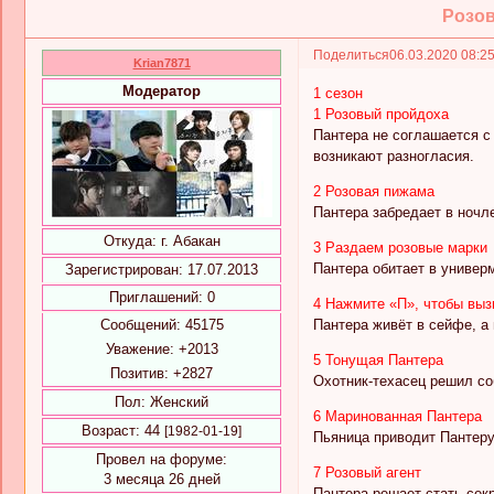
Розов
Поделиться
06.03.2020 08:2
Krian7871
Модератор
1 сезон
1 Розовый пройдоха
Пантера не соглашается с
возникают разногласия.
2 Розовая пижама
Пантера забредает в ночле
Откуда:
г. Абакан
3 Раздаем розовые марки
Пантера обитает в универ
Зарегистрирован
: 17.07.2013
Приглашений:
0
4 Нажмите «П», чтобы выз
Сообщений:
45175
Пантера живёт в сейфе, а
Уважение:
+2013
5 Тонущая Пантера
Позитив:
+2827
Охотник-техасец решил соб
Пол:
Женский
6 Маринованная Пантера
Возраст:
44
[1982-01-19]
Пьяница приводит Пантеру
Провел на форуме:
7 Розовый агент
3 месяца 26 дней
Пантера решает стать сек