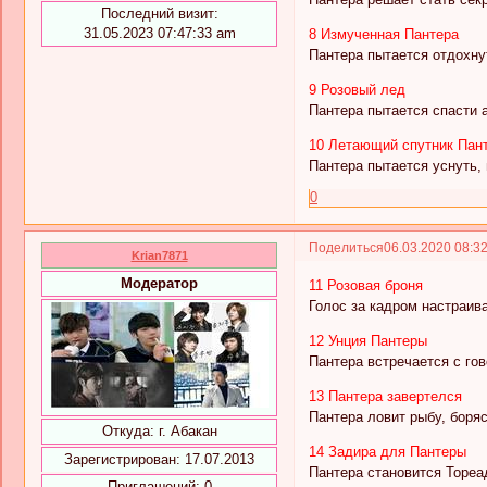
Последний визит:
31.05.2023 07:47:33 am
8 Измученная Пантера
Пантера пытается отдохну
9 Розовый лед
Пантера пытается спасти 
10 Летающий спутник Пан
Пантера пытается уснуть,
0
Поделиться
06.03.2020 08:3
Krian7871
Модератор
11 Розовая броня
Голос за кадром настраива
12 Унция Пантеры
Пантера встречается с го
13 Пантера завертелся
Пантера ловит рыбу, боряс
Откуда:
г. Абакан
14 Задира для Пантеры
Зарегистрирован
: 17.07.2013
Пантера становится Тореа
Приглашений:
0