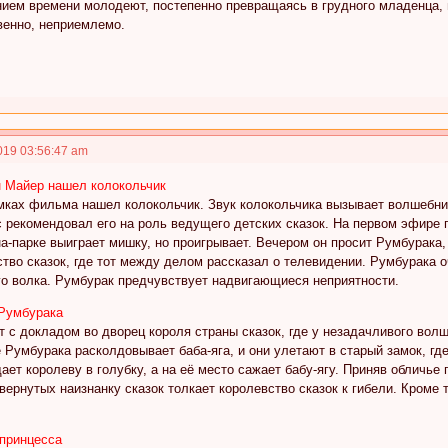
ением времени молодеют, постепенно превращаясь в грудного младенца,
венно, неприемлемо.
019 03:56:47 am
ан Майер нашел колокольчик
мках фильма нашел колокольчик. Звук колокольчика вызывает волшебни
 рекомендовал его на роль ведущего детских сказок. На первом эфире 
на-парке выиграет мишку, но проигрывает. Вечером он просит Румбурака
тво сказок, где тот между делом рассказал о телевидении. Румбурака 
го волка. Румбурак предчувствует надвигающиеся неприятности.
 Румбурака
 с докладом во дворец короля страны сказок, где у незадачливого вол
е Румбурака расколдовывает баба-яга, и они улетают в старый замок, гд
ет королеву в голубку, а на её место сажает бабу-ягу. Приняв обличь
вернутых наизнанку сказок толкает королевство сказок к гибели. Кроме 
 принцесса