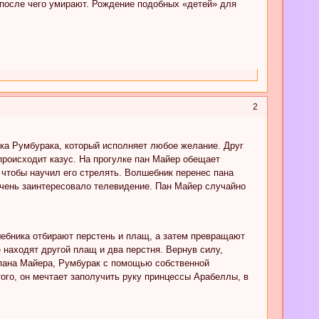
 после чего умирают. Рождение подобных «детей» для
2
ка Румбурака, который исполняет любое желание. Друг
происходит казус. На прогулке пан Майер обещает
, чтобы научил его стрелять. Волшебник перенес пана
очень заинтересовало телевидение. Пан Майер случайно
шебника отбирают перстень и плащ, а затем превращают
е находят другой плащ и два перстня. Вернув силу,
е пана Майера, Румбурак с помощью собственной
того, он мечтает заполучить руку принцессы Арабеллы, в