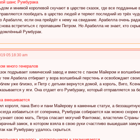
ьшой шанс Румбурака
ьдом и мнимой королевой скучают в царстве сказок, где все подданные
правляются пообедать в царство людей и теряют последний из трёх чуд
о Арабалле, если она прейдёт к нему на свидание. Арабелла очень рада
снова встретиться с пропавшим Петром. Но Арабелла не знает, кто скр
едомлённый Румбурак.
019 05:18:30 am
ком много генералов
зок подрывает химический завод и вместе с паном Майером и волшебник
тем Арабела отбирает у вора волшебный перстень и освобождает своих 
блем уже близко, и Петр с детьми вернутся домой, а король, Виго, Ксен
азывается у яги. Она отдает его Румбураку, который отправляется за 
бка вмешивается
л короля, пана Виго и пани Майерову в каменные статуи, а беззащитную
сегда избавиться от соперника, Румбурак собирается как можно скорее 
узнает свою мать, Петра спасает могучий Фантомас, властелин Страны 
мрачный замок, в котором взяла в свою руки счастливо вышедшая замуж
 так как Румбураку удалось скрыться.
локольчика началось, колокольчиком и заканчивается