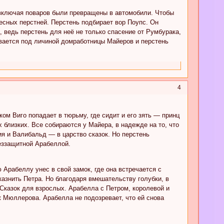
 включая поваров были превращены в автомобили. Чтобы
есных перстней. Перстень подбирает вор Поупс. Он
, ведь перстень для неё не только спасение от Румбурака,
ывается под личиной домработницы Майеров и перстень
4
ом Виго попадает в тюрьму, где сидит и его зять — принц
близких. Все собираются у Майера, в надежде на то, что
ия и Валибальд — в царство сказок. Но перстень
беззащитной Арабеллой.
 Арабеллу унес в свой замок, где она встречается с
казнить Петра. Но благодаря вмешательству голубки, в
Сказок для взрослых. Арабелла с Петром, королевой и
 Мюллерова. Арабелла не подозревает, что ей снова