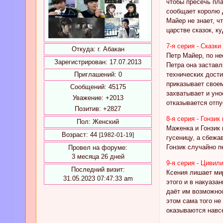
чтобы пресечь пла
сообщает королю д
Майер не знает, 
царстве сказок, к
7-я серия - Сказки
Откуда:
г. Абакан
Петр Майер, по н
Зарегистрирован
: 17.07.2013
Петра она застав
технических дост
Приглашений:
0
приказывает своем
Сообщений:
45175
захватывает и уно
Уважение:
+2013
отказывается отпу
Позитив:
+2827
8-я серия - Гонзи
Пол:
Женский
Маженка и Гонзик 
Возраст:
44
[1982-01-19]
гусеницу, а сбежа
Гонзик случайно 
Провел на форуме:
3 месяца 26 дней
9-я серия - Цивил
Последний визит:
Ксения лишает ми
31.05.2023 07:47:33 am
этого и в накуаза
даёт им возможно
этом сама того не
оказываются навсе