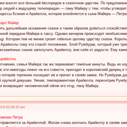
зки вносят все больший беспорядок в сказочном царстве. По предложен
р людей к ведущему телепередач — пану Майеру с тем, чтобы уговорить
цессы Ксения и Арабелла, которая влюбляется в сына Майера — Петра 
 Карл Майер
ить дальнейшее искажение сказок и таким образом добиться спокойстви
нной передачи Майера в таксу. Однако вечером происходит необъяснимо
у. Которая тем не менее грозит гибелью целому царству сказок. Корол
у Арабеллы тому кто спасёт положение. Злой Румбурак, который уже тр
скажённых сказок заполучить Арабеллу, вне себя от радости. Ему каже
 Арабеллы
 отчаянии, семья Майера так же переживает тяжёлые минуты. Ведь их к
е эти невзгоды лежат на его совести, приходит в королевский дворец и
н потеряв терпение похищает её и прячет в своём замке. Но Румбурак да
й хрупкой девушке. Умная, темпераментная Арабелла, перехитрив Румбур
м возвращает человеческий облик его отцу, пану Майеру.
019 05:08:35 am
новение Петра
тправляется за Арабеллой. Желая снова заточить Арабеллу в своём зам