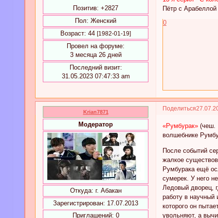
Позитив:
+2827
Пётр с Арабеллой
Пол:
Женский
0
Возраст:
44
[1982-01-19]
Провел на форуме:
3 месяца 26 дней
Последний визит:
31.05.2023 07:47:33 am
Поделиться
27.07.2
Krian7871
Модератор
«Румбурак»
(чеш.
волшебнике Румбу
После событий сер
жалкое существов
Румбурака ещё осл
сумерек. У него н
Ледовый дворец, г
Откуда:
г. Абакан
работу в научный
Зарегистрирован
: 17.07.2013
которого он пытае
увольняют, а выч
Приглашений:
0