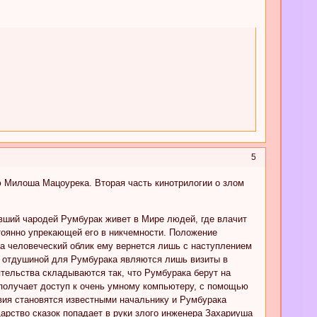
5
 Милоша Мацоурека. Вторая часть кинотрилогии о злом
ывший чародей Румбурак живет в Мире людей, где влачит
тоянно упрекающей его в никчемности. Положение
 а человеческий облик ему вернется лишь с наступлением
ой отдушиной для Румбурака являются лишь визиты в
тельства складываются так, что Румбурака берут на
получает доступ к очень умному компьютеру, с помощью
твия становятся известными начальнику и Румбурака
арство сказок попадает в руки злого инженера Захариуша