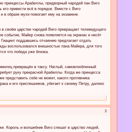
ию принцессы Арабеллы, придворный чародей пан Виго
 его привести всё в порядок. Вместе с Виго
и в образе мухи помогает ему на экзамене.
я в своём царстве чародей Виго превращает телеведущего
е событие, Майер снова появляется на экранах и несёт
ь Гиацинт поддавшись отчаянию предлагает отдать
ижды воспользовался внешностью пана Майера, для того
тся что победа уже близка.
ормилец превращён в таксу. Наглый, самовлюбленный
 требует руку прекрасной Арабеллы. Когда же принцесса
же представить себе не может, какого противника
ака и его приспешников, убегает к своему Петру, далеко
3
ке. Король и волшебник Виго спешат в царство людей,