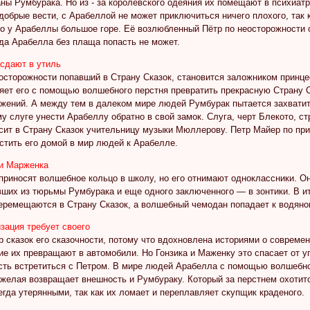
ны Румбурака. Но из - за королевского одеяния их помещают в психиатр
обрые вести, с Арабеллой не может приключиться ничего плохого, так 
что у Арабеллы большое горе. Её возлюбленный Пётр по неосторожност
уда Арабелла без плаща попасть не может.
 сдают в утиль
еосторожности попавший в Страну Сказок, становится заложником принц
ляет его с помощью волшебного перстня превратить прекрасную Страну 
ижений. А между тем в далеком мире людей Румбурак пытается захватит
у слуге унести Арабеллу обратно в свой замок. Слуга, черт Блекото, 
сит в Страну Сказок учительницу музыки Мюллерову. Петр Майер по при
стить его домой в мир людей к Арабелле.
к и Марженка
приносят волшебное кольцо в школу, но его отнимают одноклассники. О
вших из тюрьмы Румбурака и еще одного заключенного — в зонтики. В и
перемещаются в Страну Сказок, а волшебный чемодан попадает к водяно
изация требует своего
р сказок его сказочности, потому что вдохновлена историями о соврем
ние их превращают в автомобили. Но Гонзика и Маженку это спасает от 
сть встретиться с Петром. В мире людей Арабелла с помощью волшебног
 желая возвращает внешность и Румбураку. Который за перстнем охотитс
гда утерянными, так как их ломает и переплавляет скупщик краденого.