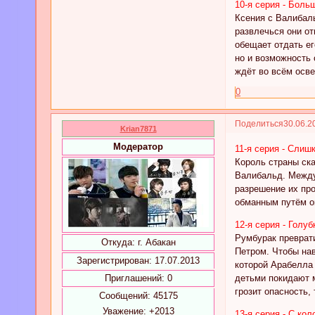
10-я серия - Бол
Ксения с Валибал
развлечься они от
обещает отдать ег
но и возможность 
ждёт во всём осв
0
Поделиться
30.06.2
Krian7871
Модератор
11-я серия - Слиш
Король страны ска
Валибальд. Между 
разрешение их про
обманным путём ок
12-я серия - Голу
Румбурак преврати
Откуда:
г. Абакан
Петром. Чтобы нав
Зарегистрирован
: 17.07.2013
которой Арабелла 
детьми покидают 
Приглашений:
0
грозит опасность,
Сообщений:
45175
Уважение:
+2013
13-я серия - C ко