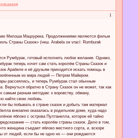
ловакия
1
енарию Милоша Мацоурека. Продолжениями являются фильм
ль Страны Сказок» (чеш. Arabela se vrací: Rumburak
тся Румбурак, готовый исполнить любое желание. Однако,
умбурак теперь хочет сам стать королём Страны Сказок и
зок Арабеле и её друзьям приходится искать помощь в
озлюбленным из мира людей — Петром Майером.
Чары рассеялись, и теперь Румбурак стал обычным
а. Вернуться обратно в Страну Сказок он не может, так как
 к самым разным методам: к воровству, обману,
ено найти свою любовь.
гли бы побывать в стране сказок и добыть там материал
абелла внезапно оказалась в родильном доме, куда надо
лёное яблоко с острова Пултанелла, которое ей тайно
редсказание — стать королём страны сказок. Дело в том,
что женщина съедает яблоко местного сорта, и, вскоре
мы от людей, если бы не одно но — они рождаются