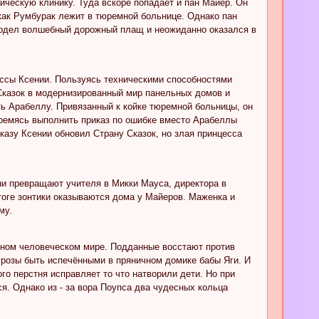
ическую клинику. Туда вскоре попадает и пан Майер. Он
как Румбурак лежит в тюремной больнице. Однако пан
и одел волшебный дорожный плащ и неожиданно оказался в
ессы Ксении. Пользуясь техническими способностями
Сказок в модернизированный мир панельных домов и
ь Арабеллу. Привязанный к койке тюремной больницы, он
стремясь выполнить приказ по ошибке вместо Арабеллы
казу Ксении обновил Страну Сказок, но злая принцесса
ни превращают учителя в Микки Мауса, директора в
тоге зонтики оказываются дома у Майеров. Маженка и
му.
енном человеческом мире. Подданные восстают против
угрозы быть испечёнными в пряничном домике бабы Яги. И
о перстня исправляет то что натворили дети. Но при
я. Однако из - за вора Поупса два чудесных кольца