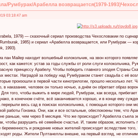
ла/Румбурак/Арабелла возвращается(1979-1993)Чехос
019 03:18:47 am
Arabela, 1979) — сказочный сериал производства Чехословакии по сц
Rumburak, 1985) и сериал «Арабелла возвращается, или Румбурак — коро
k, 1993).
а пан Майер находит волшебный колокольчик, на звон которого появляе
рост, как кажется: устав за годы службы от роли слуги колокольчика, Р
расную принцессу Арабелу. Чтобы победить главного злодея Страны Ска
х местах. Наградой за победу над Румбураком станет свадьба с её в
торые произошли в первой части кинотрилогии, прошло несколько лет. 
, в наказание, человек он только ночью, а днём он обретает образ ворон
 Для того, чтобы выжить в мире людей, Румбурак, как всегда, прибегает
нако, в конечном счёте, всё заканчивается хорошо, и в конце ему сужд
 перерыли весь сад в поисках колокольчика, с помощью которого они мо
ой работы Гонзика. Они, как и все остальные, обеспокоены тем, что Ар
не раньше, чем через 8 месяцев. Что же происходит? Арабелла съела зе
, чтобы разрушить её семейное счастье. И, таким образом, исполнить п
 беременность и рождение новых жителей происходит вследствие того, 
сходят роды. Жители Пултанеллы внешне, на первый взгляд, не отличи