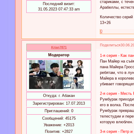
стариками, с теч
Последний визит:
Арабеллы, естест
31.05.2023 07:47:33 am
Количество серий
13+26
0
Поделиться
30.06.2
Krian7871
Модератор
1-я серия - Как п
Пан Майер на съё
пана Майера Гросс
ребятам, что в лу
Майера в королевс
убивает говоряще
2-я серия - Месть
Откуда:
г. Абакан
Румбурак приходит
Зарегистрирован
: 17.07.2013
его в волка. Посл
Румбурак превраща
Приглашений:
0
телестудии и пере
Сообщений:
45175
которую влюблен.
Уважение:
+2013
Позитив:
+2827
3-я серия - Петр и