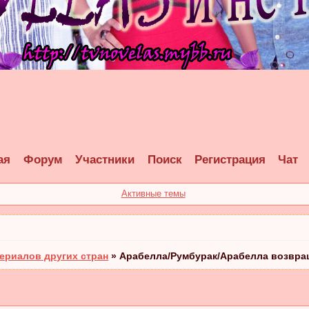
ая
Форум
Участники
Поиск
Регистрация
Чат
Активные темы
ериалов других стран
»
Арабелла/Румбурак/Арабелла возвра