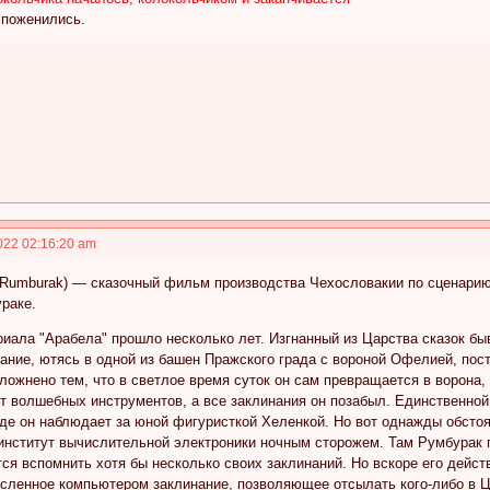
 поженились.
022 02:16:20 am
 Rumburak) — сказочный фильм производства Чехословакии по сценарию
раке.
иала "Арабела" прошло несколько лет. Изгнанный из Царства сказок б
ание, ютясь в одной из башен Пражского града с вороной Офелией, пос
ожнено тем, что в светлое время суток он сам превращается в ворона,
ет волшебных инструментов, а все заклинания он позабыл. Единственн
де он наблюдает за юной фигуристкой Хеленкой. Но вот однажды обстоя
 институт вычислительной электроники ночным сторожем. Там Румбурак 
тся вспомнить хотя бы несколько своих заклинаний. Но вскоре его дейс
исленное компьютером заклинание, позволяющее отсылать кого-либо в Ц