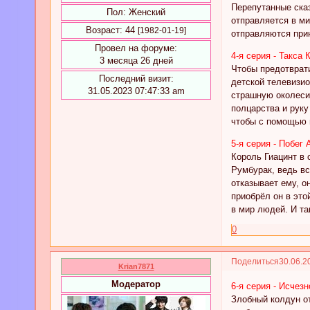
Перепутанные ска
Пол:
Женский
отправляется в ми
Возраст:
44
[1982-01-19]
отправляются прин
Провел на форуме:
4-я серия - Такса
3 месяца 26 дней
Чтобы предотврат
Последний визит:
детской телевизио
31.05.2023 07:47:33 am
страшную околесиц
полцарства и рук
чтобы с помощью и
5-я серия - Побег
Король Гиацинт в
Румбурак, ведь вс
отказывает ему, о
приобрёл он в это
в мир людей. И та
0
Поделиться
30.06.2
Krian7871
Модератор
6-я серия - Исчез
Злобный колдун о