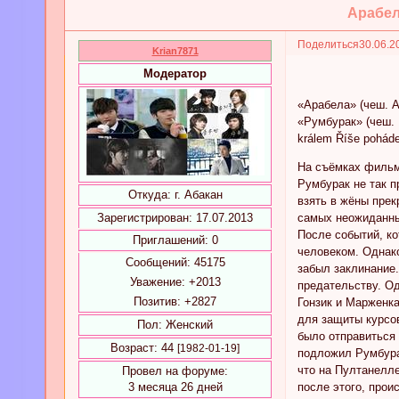
Арабел
Поделиться
30.06.2
Krian7871
Модератор
«Арабела» (чеш. 
«Румбурак» (чеш. 
králem Říše poháde
На съёмках фильм
Румбурак не так п
Откуда:
г. Абакан
взять в жёны прек
Зарегистрирован
: 17.07.2013
самых неожиданны
После событий, ко
Приглашений:
0
человеком. Однако
Сообщений:
45175
забыл заклинание.
Уважение:
+2013
предательству. Од
Позитив:
+2827
Гонзик и Марженка
для защиты курсов
Пол:
Женский
было отправиться 
Возраст:
44
[1982-01-19]
подложил Румбурак
что на Пултанелле
Провел на форуме:
3 месяца 26 дней
после этого, прои