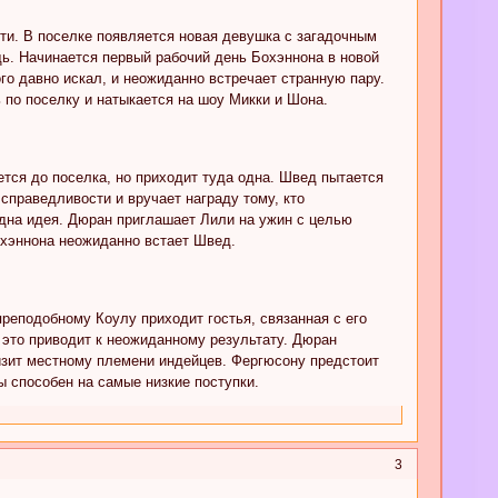
ти. В поселке появляется новая девушка с загадочным
ь. Начинается первый рабочий день Бохэннона в новой
го давно искал, и неожиданно встречает странную пару.
 по поселку и натыкается на шоу Микки и Шона.
ается до поселка, но приходит туда одна. Швед пытается
справедливости и вручает награду тому, кто
одна идея. Дюран приглашает Лили на ужин с целью
Бохэннона неожиданно встает Швед.
преподобному Коулу приходит гостья, связанная с его
 это приводит к неожиданному результату. Дюран
изит местному племени индейцев. Фергюсону предстоит
ы способен на самые низкие поступки.
3