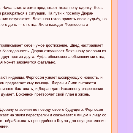
я. Начальник стражи предлагает Бохэннону сделку. Весь
разобраться в ситуации. На пути к поселку Дюран
 них вступаются. Бохэннон готов принять свою судьбу, но
 его дочь — от отца. Лили находит Фергюсона и
 приписывает себе чужое достижение. Швед настраивает
ю благодарность. Дюран озвучивает Бохэннону условия их
 друг против друга. Руфь обеспокоена обвинениями отца,
ая может закончится фатально.
ечают индейцы. Фергюсон узнает шокирующую новость, и
ннон предлагает ему помощь. Дюран и Лили пытаются
начинают бастовать, и Дюран дает Бохэннону разрешение
думает. Бохэннон претворяет свой план в жизнь.
 Дюрану опасения по поводу своего будущего. Фергюсон
ает на звуки перестрелки и оказывается лицом к лицу со
ает обрабатывать преподобного Коула для осуществления
ений.