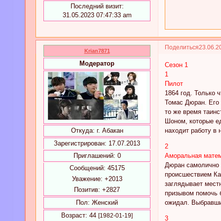
Последний визит:
31.05.2023 07:47:33 am
Поделиться
23.06.2
Krian7871
Модератор
Сезон 1
1
Пилот
1864 год. Только 
Томас Дюран. Его 
то же время таинс
Шоном, которые ед
находит работу в 
Откуда:
г. Абакан
Зарегистрирован
: 17.07.2013
2
Аморальная мате
Приглашений:
0
Дюран самолично п
Сообщений:
45175
происшествием Ка
Уважение:
+2013
заглядывает местн
Позитив:
+2827
призывом помочь б
ожидал. Выбравши
Пол:
Женский
Возраст:
44
[1982-01-19]
3