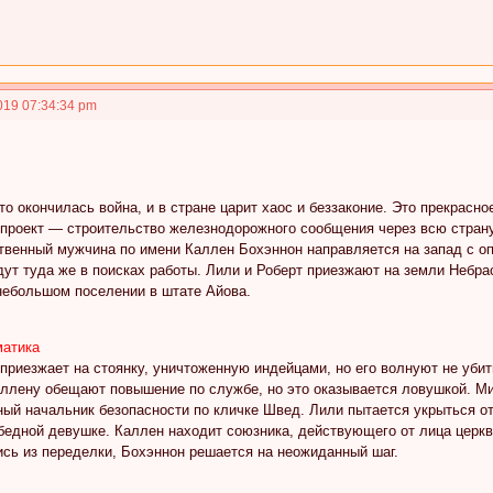
019 07:34:34 pm
что окончилась война, и в стране царит хаос и беззаконие. Это прекрасн
проект — строительство железнодорожного сообщения через всю страну,
твенный мужчина по имени Каллен Бохэннон направляется на запад с оп
ут туда же в поисках работы. Лили и Роберт приезжают на земли Небрас
небольшом поселении в штате Айова.
матика
риезжает на стоянку, уничтоженную индейцами, но его волнуют не убиты
ллену обещают повышение по службе, но это оказывается ловушкой. Мик
ый начальник безопасности по кличке Швед. Лили пытается укрыться от
едной девушке. Каллен находит союзника, действующего от лица церкви,
сь из переделки, Бохэннон решается на неожиданный шаг.