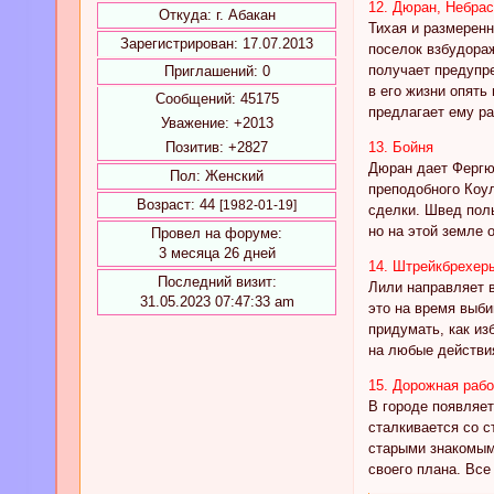
12. Дюран, Небрас
Откуда:
г. Абакан
Тихая и размеренн
Зарегистрирован
: 17.07.2013
поселок взбудораж
получает предупре
Приглашений:
0
в его жизни опять
Сообщений:
45175
предлагает ему ра
Уважение:
+2013
Позитив:
+2827
13. Бойня
Дюран дает Фергю
Пол:
Женский
преподобного Коу
Возраст:
44
[1982-01-19]
сделки. Швед поль
но на этой земле 
Провел на форуме:
3 месяца 26 дней
14. Штрейкбрехер
Последний визит:
Лили направляет в
31.05.2023 07:47:33 am
это на время выби
придумать, как из
на любые действия
15. Дорожная рабо
В городе появляе
сталкивается со с
старыми знакомым
своего плана. Все