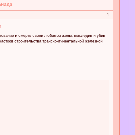
анада
1
лование и смерть своей любимой жены, выследив и убив
участков строительства трансконтинентальной железной