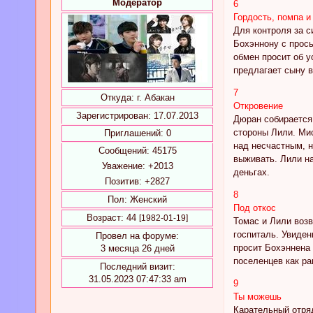
Модератор
6
Гордость, помпа и
Для контроля за с
Бохэннону с прос
обмен просит об у
предлагает сыну в
7
Откуда:
г. Абакан
Откровение
Зарегистрирован
: 17.07.2013
Дюран собирается 
стороны Лили. Мис
Приглашений:
0
над несчастным, 
Сообщений:
45175
выживать. Лили на
Уважение:
+2013
деньгах.
Позитив:
+2827
8
Пол:
Женский
Под откос
Возраст:
44
[1982-01-19]
Томас и Лили возв
госпиталь. Увиден
Провел на форуме:
просит Бохэннена 
3 месяца 26 дней
поселенцев как ра
Последний визит:
31.05.2023 07:47:33 am
9
Ты можешь
Карательный отряд