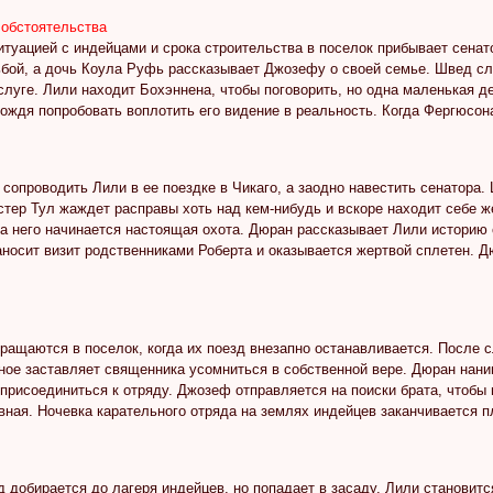
 обстоятельства
итуацией с индейцами и срока строительства в поселок прибывает сена
ьбой, а дочь Коула Руфь рассказывает Джозефу о своей семье. Швед сл
слуге. Лили находит Бохэннена, чтобы поговорить, но одна маленькая 
ождя попробовать воплотить его видение в реальность. Когда Фергюсона
сопроводить Лили в ее поездке в Чикаго, а заодно навестить сенатора
тер Тул жаждет расправы хоть над кем-нибудь и вскоре находит себе ж
на него начинается настоящая охота. Дюран рассказывает Лили историю
носит визит родственниками Роберта и оказывается жертвой сплетен. Дю
ращаются в поселок, когда их поезд внезапно останавливается. После 
ное заставляет священника усомниться в собственной вере. Дюран нан
присоединиться к отряду. Джозеф отправляется на поиски брата, чтобы 
вная. Ночевка карательного отряда на землях индейцев заканчивается п
 добирается до лагеря индейцев, но попадает в засаду. Лили станови