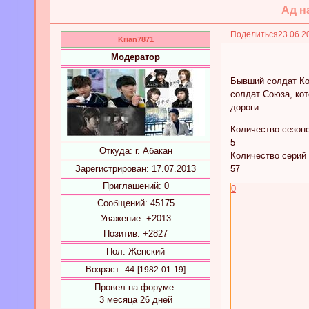
Ад н
Поделиться
23.06.2
Krian7871
Модератор
Бывший солдат Ко
солдат Союза, кот
дороги.
Количество сезон
5
Откуда:
г. Абакан
Количество серий
Зарегистрирован
: 17.07.2013
57
Приглашений:
0
0
Сообщений:
45175
Уважение:
+2013
Позитив:
+2827
Пол:
Женский
Возраст:
44
[1982-01-19]
Провел на форуме:
3 месяца 26 дней