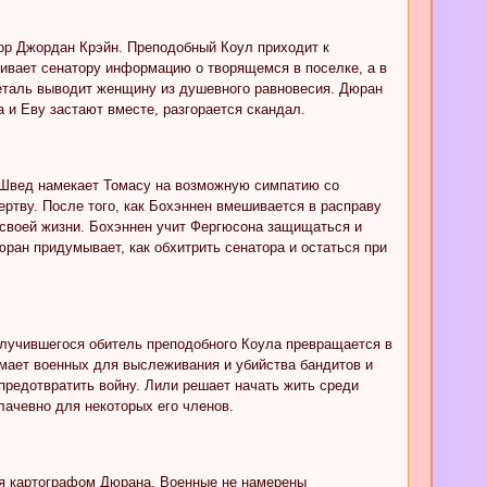
тор Джордан Крэйн. Преподобный Коул приходит к
ивает сенатору информацию о творящемся в поселке, а в
деталь выводит женщину из душевного равновесия. Дюран
 и Еву застают вместе, разгорается скандал.
. Швед намекает Томасу на возможную симпатию со
ертву. После того, как Бохэннен вмешивается в расправу
 своей жизни. Бохэннен учит Фергюсона защищаться и
ран придумывает, как обхитрить сенатора и остаться при
случившегося обитель преподобного Коула превращается в
имает военных для выслеживания и убийства бандитов и
предотвратить войну. Лили решает начать жить среди
лачевно для некоторых его членов.
тся картографом Дюрана. Военные не намерены