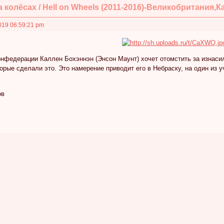
а колёсах / Hell on Wheels (2011-2016)-Великобритания,К
019 06:59:21 pm
нфедерации Каллен Бохэннэн (Энсон Маунт) хочет отомстить за изнаси
орые сделали это. Это намерение приводит его в Небраску, на один из 
ов