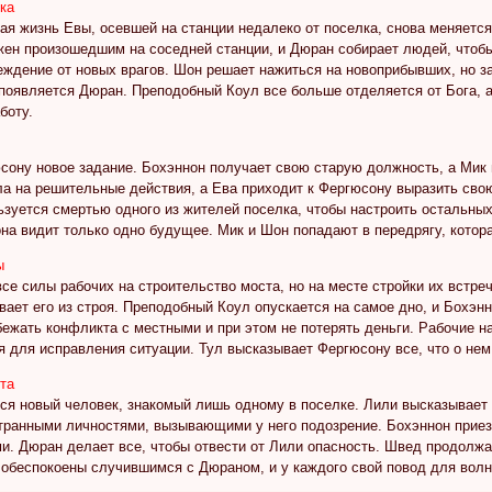
ка
ая жизнь Евы, осевшей на станции недалеко от поселка, снова меняетс
ен произошедшим на соседней станции, и Дюран собирает людей, чтобы 
ждение от новых врагов. Шон решает нажиться на новоприбывших, но за
 появляется Дюран. Преподобный Коул все больше отделяется от Бога, а
боту.
сону новое задание. Бохэннон получает свою старую должность, а Мик
ла на решительные действия, а Ева приходит к Фергюсону выразить сво
зуется смертью одного из жителей поселка, чтобы настроить остальных
она видит только одно будущее. Мик и Шон попадают в передрягу, котор
ы
се силы рабочих на строительство моста, но на месте стройки их встр
вает его из строя. Преподобный Коул опускается на самое дно, и Бохэ
бежать конфликта с местными и при этом не потерять деньги. Рабочие 
 для исправления ситуации. Тул высказывает Фергюсону все, что о нем 
та
тся новый человек, знакомый лишь одному в поселке. Лили высказывает
транными личностями, вызывающими у него подозрение. Бохэннон приезж
и. Дюран делает все, чтобы отвести от Лили опасность. Швед продолж
 обеспокоены случившимся с Дюраном, и у каждого свой повод для волн