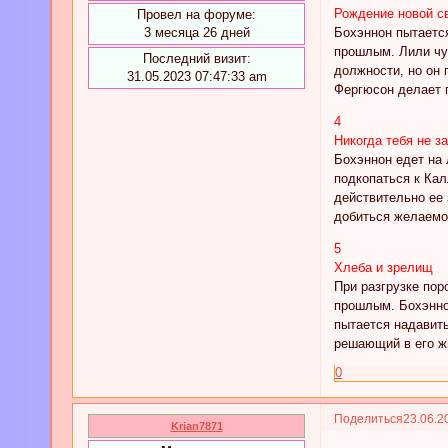
Рождение новой с
Провел на форуме:
Бохэннон пытается
3 месяца 26 дней
прошлым. Лили чут
Последний визит:
должности, но он 
31.05.2023 07:47:33 am
Фергюсон делает п
4
Никогда тебя не з
Бохэннон едет на 
подкопаться к Кал
действительно ее 
добиться желаемог
5
Хлеба и зрелищ
При разгрузке пор
прошлым. Бохэннон
пытается надавит
решающий в его жи
0
Поделиться
23.06.2
Krian7871