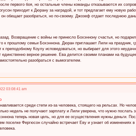
осле первого боя, но остальные члены команды отказываются их сопров
гусон приходит к Дюрану за наградой, и тот предлагает ему новую рабо
 он обещает разобраться, но по-своему. Джозеф отдает последнюю дань
азад. Возвращение с войны не принесло Бохэннону счастья, но подарил
го к прошлому семьи Бохэннона. Дюран приглашает Лили на праздник, г
 к преподобному Коулу исповедоваться, но выбирает для этого неудачны
 единственно верное решение. Ева делится своими планами на будущее
амостоятельно разобраться с вымогателем.
022 03:08:41 am
о
навливается среди степи из-за человека, стоящего на рельсах. Но челов
лько недель не получают зарплату и Лили уверена, что нужно послать 
хэннона теперь новая цель, но для ее осуществления нужны деньги. По
ем поселке Фергюсон случайно встречает Еву и узнает об изменениях в 
еловека.