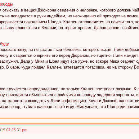
вободы
 отыскать в вещах Джонсона сведения о человеке, которого должен най
ь не попадается в руки индейцем, но неожиданно ей приходят на помощ
прерывается появлением Шведа. Каллен отправляется на поиски того, ко
опытку сравняться с белыми, но терпит провал. Дюран решает пройтись
абуду
лесозаготовку, но не застает там человека, которого искал. Лили добир
лену и старается очернить его перед Дюраном, но тщетно. Лили жаждет 
заслужил. Дела у Мика и Шона идут все хуже, но вскоре Мика озаряет 
о. В баре, куда пришел Каллен, затевается потасовка, но на сторону 
оха случается непредвиденное, но только Каллен поступает разумно. К 
у приходится объясняться с рабочими по поводу задержки зарплаты, и
ь на жалость и выведать у Лили информацию. Коул и Джозеф наносят в
зни вечер, а Лили начинает свою игру. Мик узнает, что Шон ради нажив
019 07:35:31 pm