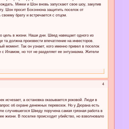
ождать. Микки и Шон вновь запускают свое шоу, закупив
ту. Шон просит Бохэннона защитить поселок от
 своему брату и встречается с отцом.
о цель в жизни. Наши дни. Швед навещает одного из
де та должна произвести впечатление на инвесторов.
й момент. Так он узнает, кого именно привел в поселок
 с Иламом, но тот не разделяет ее энтузиазма. Жители
4
ек исчезает, а остановка оказывается роковой. Люди в
запрос об охране денежных перевозок. Но у Дюрана есть
сле случившегося Шведу поручена самая грязная работа в
ее жизни. В поселке происходит убийство, но взволновало