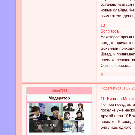
останавливаться п
новые слайды. Фер
вымогателя денег;
10
Бог хаоса
Некоторое время н
солдат, причастно
Бохэннон приходит
Швед, и принимает
поселка решают с
Сезоны сериала
0
Поделиться
31.07.2
Krian7871
Модератор
11. Вива ла Мехик
Ночной поезд оста
поселке уже неско
другой план. У Бо
поселке. В соседн
оно лишь одного ч