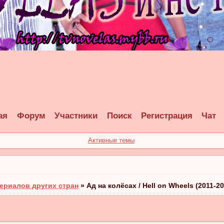
ая
Форум
Участники
Поиск
Регистрация
Чат
Активные темы
ериалов других стран
»
Ад на колёсах / Hell on Wheels (2011-