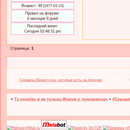
Возраст:
49
[1977-03-23]
Провел на форуме:
6 месяцев 9 дней
Последний визит:
Сегодня 03:48:31 pm
Страница:
1
Cериалы Венесуэлы, которые есть на форуме
»
Tv novelas и не только.Форум о теленовелах
»
#Сериал