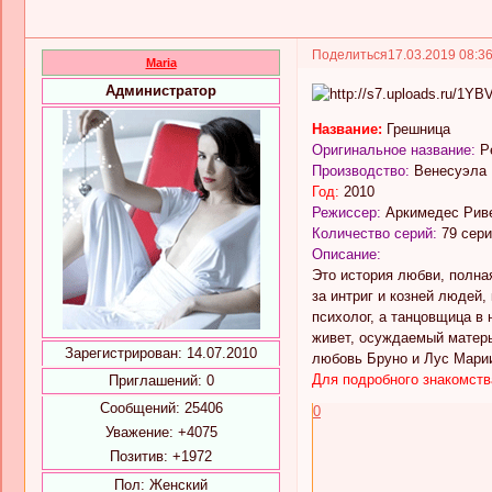
Поделиться
17.03.2019 08:3
Maria
Администратор
Название:
Грешница
Оригинальное название:
P
Производство:
Венесуэла
Год:
2010
Режиссер:
Аркимедес Риве
Количество серий:
79 сер
Описание:
Это история любви, полна
за интриг и козней людей,
психолог, а танцовщица в 
живет, осуждаемый матерь
Зарегистрирован
: 14.07.2010
любовь Бруно и Лус Марии
Для подробного знакомств
Приглашений:
0
Сообщений:
25406
0
Уважение:
+4075
Позитив:
+1972
Пол:
Женский