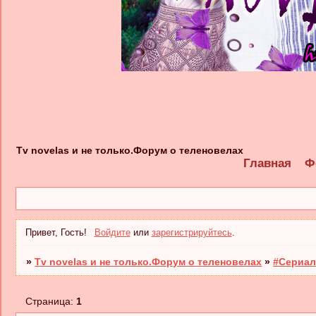
Tv novelas и не только.Форум о теленовелах
Главная
Ф
Привет, Гость!
Войдите
или
зарегистрируйтесь
.
»
Tv novelas и не только.Форум о теленовелах
»
#Сериал
Страница:
1