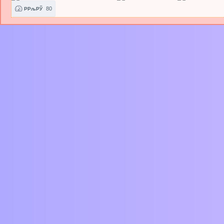
80
РРљРЎ