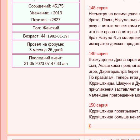
Сообщений:
45175
148 серия
Уважение:
+2013
Несмотря на возмущение в
Позитив:
+2827
брата. Принц Накула вызы
розу с пятью лепестками и
Пол:
Женский
что все права на пятерых
Возраст:
44
[1982-01-19]
брат Накула был младшим 
император должен продолж
Провел на форуме:
3 месяца 26 дней
149 серия
Последний визит:
Возмущение Дроначарьи из
31.05.2023 07:47:33 am
сын, Ашватхама предлагае
игре, Дхритараштра берет 
По правилам, теперь игра
Юдхиштхиры, Шакуни и Дур
приближения заставляет вс
малейшее прегрешение мож
150 серия
Юдхиштхира проигрывает 
Юдхиштхире больше нечем 
0