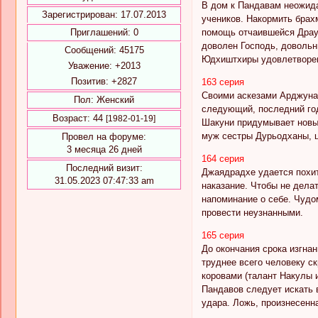
В дом к Пандавам неожида
Зарегистрирован
: 17.07.2013
учеников. Накормить брах
помощь отчаившейся Драуп
Приглашений:
0
доволен Господь, довольн
Сообщений:
45175
Юдхиштхиры удовлетворен
Уважение:
+2013
Позитив:
+2827
163 серия
Своими аскезами Арджуна 
Пол:
Женский
следующий, последний год
Возраст:
44
[1982-01-19]
Шакуни придумывает новый
муж сестры Дурьодханы, 
Провел на форуме:
3 месяца 26 дней
164 серия
Последний визит:
Джаядрадхе удается похит
31.05.2023 07:47:33 am
наказание. Чтобы не дела
напоминание о себе. Чудо
провести неузнанными.
165 серия
До окончания срока изгна
труднее всего человеку ск
коровами (талант Накулы 
Пандавов следует искать в
удара. Ложь, произнесенн