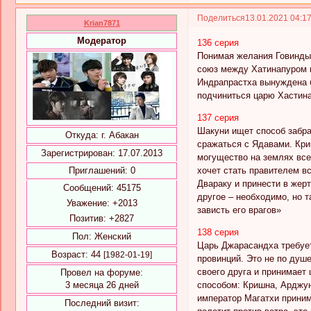
Поделиться
13.01.2021 04:1
Krian7871
Модератор
136 серия
Понимая желания Говинды,
союз между Хатинапуром и
Индрапрастха вынуждена б
подчиниться царю Хастина
137 серия
Шакуни ищет способ забра
Откуда:
г. Абакан
сражаться с Ядавами. Кри
Зарегистрирован
: 17.07.2013
могущество на землях все
хочет стать правителем в
Приглашений:
0
Двараку и принести в жерт
Сообщений:
45175
другое – необходимо, но т
Уважение:
+2013
зависть его врагов»
Позитив:
+2827
138 серия
Пол:
Женский
Царь Джарасандха требует
Возраст:
44
[1982-01-19]
провинций. Это не по душ
своего друга и принимает
Провел на форуме:
способом: Кришна, Арджун
3 месяца 26 дней
император Магатхи приним
Последний визит: