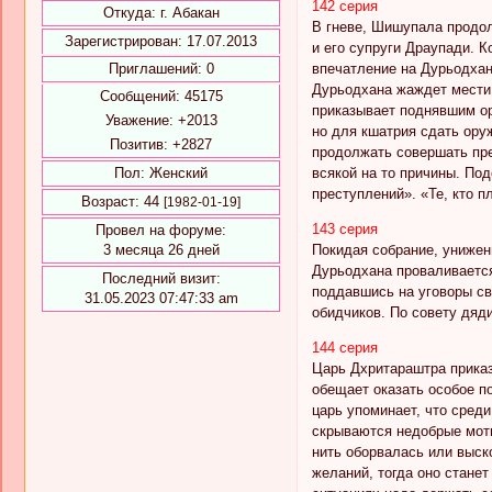
142 серия
Откуда:
г. Абакан
В гневе, Шишупала продо
Зарегистрирован
: 17.07.2013
и его супруги Драупади. 
впечатление на Дурьодхан
Приглашений:
0
Дурьодхана жаждет мести.
Сообщений:
45175
приказывает поднявшим ор
Уважение:
+2013
но для кшатрия сдать оруж
Позитив:
+2827
продолжать совершать пре
всякой на то причины. Под
Пол:
Женский
преступлений». «Те, кто п
Возраст:
44
[1982-01-19]
143 серия
Провел на форуме:
Покидая собрание, унижен
3 месяца 26 дней
Дурьодхана проваливается 
Последний визит:
поддавшись на уговоры св
31.05.2023 07:47:33 am
обидчиков. По совету дяд
144 серия
Царь Дхритараштра прика
обещает оказать особое п
царь упоминает, что сред
скрываются недобрые моти
нить оборвалась или выск
желаний, тогда оно стане