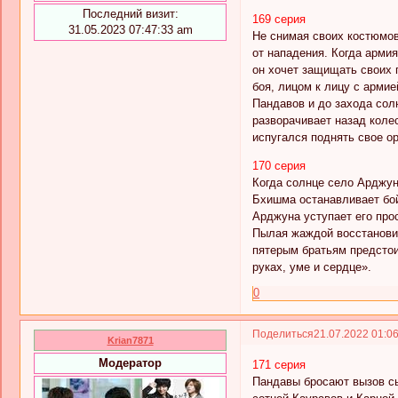
Последний визит:
169 серия
31.05.2023 07:47:33 am
Не снимая своих костюмов
от нападения. Когда арми
он хочет защищать своих 
боя, лицом к лицу с арми
Пандавов и до захода сол
разворачивает назад колес
испугался поднять свое о
170 серия
Когда солнце село Арджун
Бхишма останавливает бой
Арджуна уступает его прос
Пылая жаждой восстановит
пятерым братьям предстоит
руках, уме и сердце».
0
Поделиться
21.07.2022 01:0
Krian7871
Модератор
171 серия
Пандавы бросают вызов сы