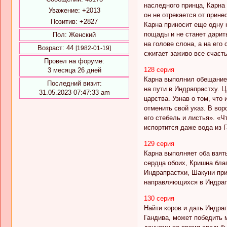
наследного принца, Карна 
Уважение:
+2013
он не отрекается от прине
Позитив:
+2827
Карна приносит еще одну к
пощады и не станет дарит
Пол:
Женский
на голове слона, а на его
Возраст:
44
[1982-01-19]
сжигает заживо все счасть
Провел на форуме:
128 серия
3 месяца 26 дней
Карна выполнил обещание,
Последний визит:
на пути в Индрапрастху. 
31.05.2023 07:47:33 am
царства. Узнав о том, чт
отменить свой указ. В во
его стебель и листья». «Ч
испортится даже вода из Г
129 серия
Карна выполняет оба взят
сердца обоих, Кришна бла
Индрапрастхи, Шакуни при
направляющихся в Индрапр
130 серия
Найти коров и дать Индра
Гандива, может победить 