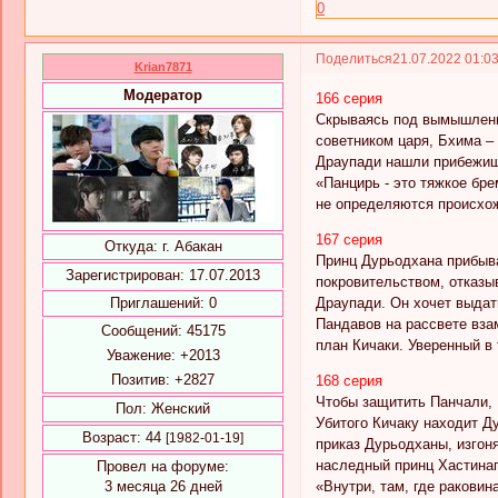
0
Поделиться
21.07.2022 01:0
Krian7871
Модератор
166 серия
Скрываясь под вымышленн
советником царя, Бхима –
Драупади нашли прибежище
«Панцирь - это тяжкое бре
не определяются происхож
167 серия
Откуда:
г. Абакан
Принц Дурьодхана прибыва
Зарегистрирован
: 17.07.2013
покровительством, отказыв
Драупади. Он хочет выдат
Приглашений:
0
Пандавов на рассвете вза
Сообщений:
45175
план Кичаки. Уверенный в
Уважение:
+2013
Позитив:
+2827
168 серия
Чтобы защитить Панчали, 
Пол:
Женский
Убитого Кичаку находит Ду
Возраст:
44
[1982-01-19]
приказ Дурьодханы, изгон
наследный принц Хастинап
Провел на форуме:
«Внутри, там, где раковин
3 месяца 26 дней