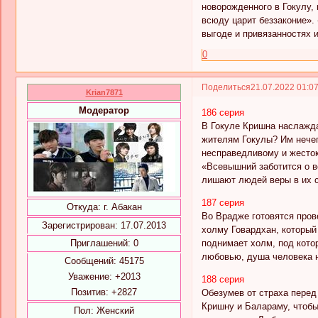
новорожденного в Гокулу, 
всюду царит беззаконие». 
выгоде и привязанностях 
0
Поделиться
21.07.2022 01:0
Krian7871
Модератор
186 серия
В Гокуле Кришна наслажда
жителям Гокулы? Им нечег
несправедливому и жесток
«Всевышний заботится о в
лишают людей веры в их со
187 серия
Откуда:
г. Абакан
Во Врадже готовятся пров
Зарегистрирован
: 17.07.2013
холму Говардхан, который
поднимает холм, под кото
Приглашений:
0
любовью, душа человека 
Сообщений:
45175
Уважение:
+2013
188 серия
Позитив:
+2827
Обезумев от страха перед
Кришну и Балараму, чтобы
Пол:
Женский