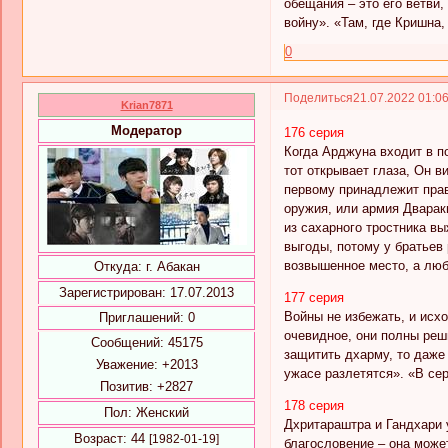
обещания – это его ветви,
войну». «Там, где Кришна,
0
Поделиться
21.07.2022 01:0
Krian7871
Модератор
176 серия
Когда Арджуна входит в по
тот открывает глаза, Он 
первому принадлежит прав
оружия, или армия Дварак
из сахарного тростника в
выгоды, потому у братьев 
возвышенное место, а люб
Откуда:
г. Абакан
Зарегистрирован
: 17.07.2013
177 серия
Войны не избежать, и исхо
Приглашений:
0
очевидное, они полны ре
Сообщений:
45175
защитить дхарму, то даже 
Уважение:
+2013
ужасе разлетятся». «В сер
Позитив:
+2827
178 серия
Пол:
Женский
Дхритараштра и Гандхари 
Возраст:
44
[1982-01-19]
благословение – она може