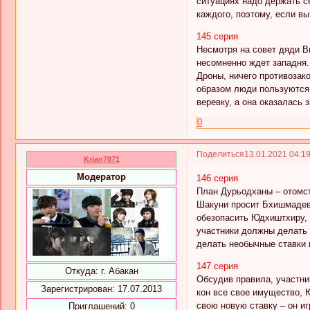
ситуациях надо держать се
каждого, поэтому, если вы
145 серия
Несмотря на совет дяди В
несомненно ждет западня.
Дроны, ничего противозако
образом люди пользуются з
веревку, а она оказалась 
0
Поделиться
13.01.2021 04:1
Krian7871
Модератор
146 серия
План Дурьодханы – отомст
Шакуни просит Бхишмадева
обезопасить Юдхиштхиру, 
участники должны делать 
делать необычные ставки в
147 серия
Откуда:
г. Абакан
Обсудив правила, участни
Зарегистрирован
: 17.07.2013
кон все свое имущество, 
свою новую ставку – он иг
Приглашений:
0