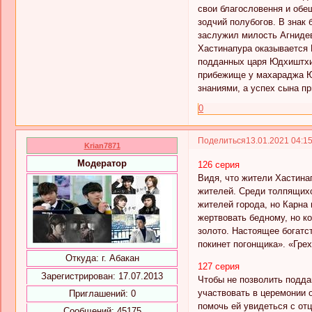
свои благословення и обе
зодчий полубогов. В знак
заслужил милость Агнидев
Хастинапура оказывается 
подданных царя Юдхиштхир
прибежище у махараджа Юд
знаниями, а успех сына пр
0
Поделиться
13.01.2021 04:1
Krian7871
Модератор
126 серия
Видя, что жители Хастина
жителей. Среди толпящихс
жителей города, но Карна
жертвовать бедному, но ко
золото. Настоящее богатст
покинет погонщика». «Грех
Откуда:
г. Абакан
127 серия
Зарегистрирован
: 17.07.2013
Чтобы не позволить подда
участвовать в церемонии 
Приглашений:
0
помочь ей увидеться с от
Сообщений:
45175