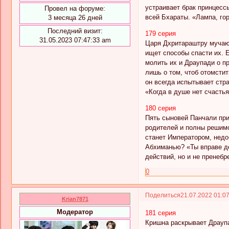
устраивает брак принцесс
Провел на форуме:
всей Бхараты. «Лампа, го
3 месяца 26 дней
Последний визит:
179 серия
31.05.2023 07:47:33 am
Царя Дхритараштру мучают
ищет способы спасти их.
молить их и Драупади о п
лишь о том, чтоб отомстит
он всегда испытывает стра
«Когда в душе нет счастья
180 серия
Пять сыновей Панчали при
родителей и полны решимо
станет Императором, недо
Абхиманью? «Ты вправе де
действий, но и не пренебр
0
Поделиться
21.07.2022 01:0
Krian7871
Модератор
181 серия
Кришна раскрывает Драупа