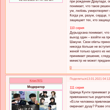
при рождении Драупади, о
понимает, что такое реше
ум, любовь умиротворяет 
Когда ум, разум, сердце,
защищает тех, кто защища
110 серия
Дурьодхана понимает, что
выход один – взойти на пр
Шакуни. Свои обеты прино
никогда больше не вступит
женой только одного из н
принимает решение, следу
министр не может преданн
0
Поделиться
13.01.2021 04:1
Krian7871
Модератор
111 серия
Царица Кунти принимает р
привязанностью родителей
«Если человека привлекаю
омрачает душу? Разве это 