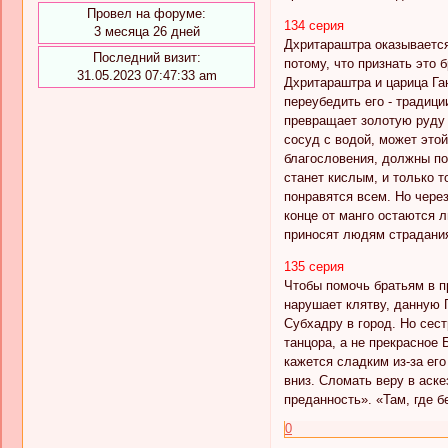
Провел на форуме:
134 серия
3 месяца 26 дней
Дхритараштра оказывается
Последний визит:
потому, что признать это 
31.05.2023 07:47:33 am
Дхритараштра и царица Га
переубедить его - традиц
превращает золотую руду 
сосуд с водой, может это
благословения, должны пол
станет кислым, и только т
понравятся всем. Но через
конце от манго остаются л
приносят людям страдания,
135 серия
Чтобы помочь братьям в п
нарушает клятву, данную 
Субхадру в город. Но сес
танцора, а не прекрасное 
кажется сладким из-за ег
вниз. Сломать веру в аск
преданность». «Там, где 
0