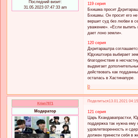
Последний визит:
119 серия
31.05.2023 07:47:33 am
Бхишма просит Дхритарашт
Бхишмы. Он просит его не
вершит суд без любви в се
уважение». «Если выпить в
дает лоно земли».
120 серия
Дхритараштра соглашается
Юдхиштхира выбирает земл
благоденствие в несчастн
выдвигает дополнительные
действовать как подданный
осталась в Хастинапуре.
0
Поделиться
13.01.2021 04:1
Krian7871
Модератор
121 серия
Царь Кхандавапрастхи, Юд
поддержка так нужна ему с
удовлетворенность и сдерж
должен принести себя в ж