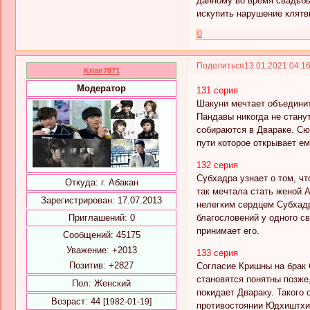
данному во время свадьбы
искупить нарушение клят
0
Поделиться
13.01.2021 04:1
Krian7871
Модератор
131 серия
Шакуни мечтает объединит
Пандавы никогда не стану
собираются в Двараке. Сю
пути которое открывает е
132 серия
Субхадра узнает о том, ч
Откуда:
г. Абакан
так мечтала стать женой 
Зарегистрирован
: 17.07.2013
нелегким сердцем Субхадр
благословений у одного с
Приглашений:
0
принимает его.
Сообщений:
45175
Уважение:
+2013
133 серия
Позитив:
+2827
Согласие Кришны на брак 
становятся понятны позже
Пол:
Женский
покидает Двараку. Такого
Возраст:
44
[1982-01-19]
противостоянии Юдхиштхи