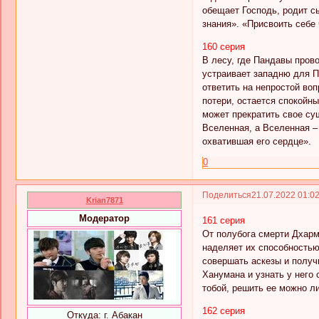
обещает Господь, родит с
знания». «Присвоить себе 
160 серия
В лесу, где Пандавы пров
устраивает западню для П
ответить на непростой воп
потери, остается спокойн
может прекратить свое су
Вселенная, а Вселенная –
охватившая его сердце».
0
Поделиться
21.07.2022 01:0
Krian7871
Модератор
161 серия
От полубога смерти Дхарм
наделяет их способностью
совершать аскезы и получ
Ханумана и узнать у него 
тобой, решить ее можно л
162 серия
Откуда:
г. Абакан