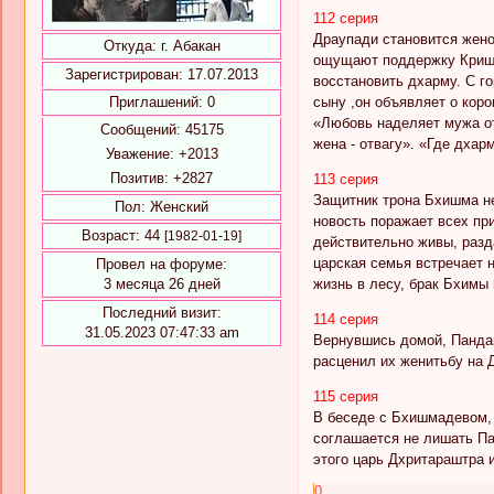
112 серия
Драупади становится жено
Откуда:
г. Абакан
ощущают поддержку Кришны
Зарегистрирован
: 17.07.2013
восстановить дхарму. С г
сыну ,он объявляет о кор
Приглашений:
0
«Любовь наделяет мужа от
Сообщений:
45175
жена - отвагу». «Где дхар
Уважение:
+2013
Позитив:
+2827
113 серия
Защитник трона Бхишма не
Пол:
Женский
новость поражает всех пр
Возраст:
44
[1982-01-19]
действительно живы, разд
царская семья встречает 
Провел на форуме:
жизнь в лесу, брак Бхимы 
3 месяца 26 дней
Последний визит:
114 серия
31.05.2023 07:47:33 am
Вернувшись домой, Пандав
расценил их женитьбу на Д
115 серия
В беседе с Бхишмадевом, 
соглашается не лишать Па
этого царь Дхритараштра из
0