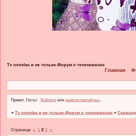
Tv novelas и не только.Форум о теленовелах
Главная
Ф
Привет, Гость!
Войдите
или
зарегистрируйтесь
.
»
Tv novelas и не только.Форум о теленовелах
»
Сериало
Страница:
«
1
2
3
»