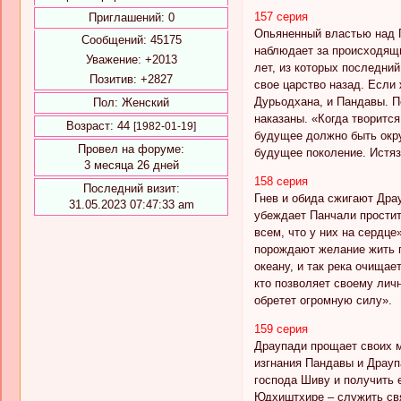
157 серия
Приглашений:
0
Опьяненный властью над П
Сообщений:
45175
наблюдает за происходящи
Уважение:
+2013
лет, из которых последний
Позитив:
+2827
свое царство назад. Если 
Дурьодхана, и Пандавы. П
Пол:
Женский
наказаны. «Когда творитс
Возраст:
44
[1982-01-19]
будущее должно быть окру
Провел на форуме:
будущее поколение. Истяз
3 месяца 26 дней
158 серия
Последний визит:
Гнев и обида сжигают Дра
31.05.2023 07:47:33 am
убеждает Панчали простить
всем, что у них на сердце
порождают желание жить пр
океану, и так река очищае
кто позволяет своему личн
обретет огромную силу».
159 серия
Драупади прощает своих м
изгнания Пандавы и Драуп
господа Шиву и получить 
Юдхиштхире – служить свя