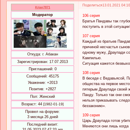
Поделиться
13.01.2021 04:1
Krian7871
Модератор
106 серия
Братья Пандавы так глубо
поступить в этой ситуаци
107 серия
Каждый из братьев Пандав
причиной несчастья сынов
одному мужу, Драупади со
Откуда:
г. Абакан
Кампилью.
Зарегистрирован
: 17.07.2013
Ситуация кажется безвыхо
Приглашений:
0
108 серия
Сообщений:
45175
В беседе с Ведавьясой, П
Уважение:
+2013
общества на первое место,
Позитив:
+2827
пятерым Драупади своей ж
Панду. Только так они см
Пол:
Женский
нельзя приказывать следо
Возраст:
44
[1982-01-19]
беззаконию».
Провел на форуме:
109 серия
3 месяца 26 дней
Царь Драупада готов убить
Последний визит:
Меняются они лишь когда 
31.05.2023 07:47:33 am