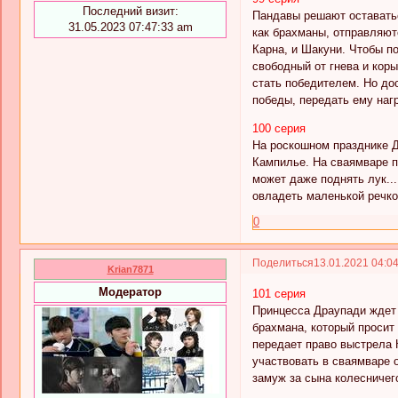
Последний визит:
Пандавы решают оставатьс
31.05.2023 07:47:33 am
как брахманы, отправляют
Карна, и Шакуни. Чтобы п
свободный от гнева и коры
стать победителем. Но дос
победы, передать ему наг
100 серия
На роскошном празднике Д
Кампилье. На сваямваре п
может даже поднять лук..
овладеть маленькой речкой
0
Поделиться
13.01.2021 04:0
Krian7871
Модератор
101 серия
Принцесса Драупади ждет
брахмана, который просит 
передает право выстрела 
участвовать в сваямваре о
замуж за сына колесничег