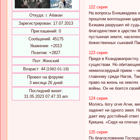
122 серия
На вопросы Бхишмадева о 
Откуда:
г. Абакан
прошлом воплощении царев
Зарегистрирован
: 17.07.2013
Бхишма разрушил её судьб
благоденствия в царстве 
Приглашений:
0
пустынная земля, населен
Сообщений:
45175
божественных сыновей Пан
Уважение:
+2013
Позитив:
+2827
123 серия
Придя в Кхандавапрастху,
Пол:
Женский
существам. Но обитающее 
Возраст:
44
[1982-01-19]
немилосердный прием – не
главному среди Нагов, Та
Провел на форуме:
право на жизнь на землях
3 месяца 26 дней
войны. Он не боится свое
Последний визит:
31.05.2023 07:47:33 am
124 серия
Молясь богу огня Агни, м
заденет ни одного змея. 
дает ему достойный ответ
Кришна. «Сидя на плечах у
125 серия
По благословенню Господа