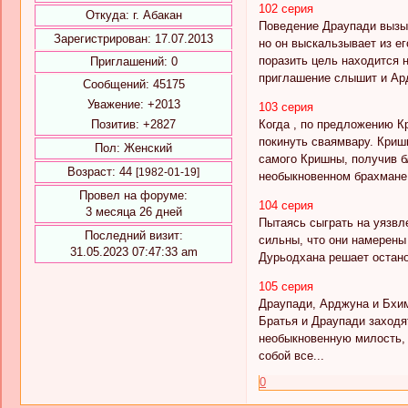
102 серия
Откуда:
г. Абакан
Поведение Драупади вызыв
Зарегистрирован
: 17.07.2013
но он выскальзывает из ег
поразить цель находится 
Приглашений:
0
приглашение слышит и Ард
Сообщений:
45175
Уважение:
+2013
103 серия
Позитив:
+2827
Когда , по предложению К
покинуть сваямвару. Криш
Пол:
Женский
самого Кришны, получив б
Возраст:
44
[1982-01-19]
необыкновенном брахмане 
Провел на форуме:
104 серия
3 месяца 26 дней
Пытаясь сыграть на уязвл
Последний визит:
сильны, что они намерены
31.05.2023 07:47:33 am
Дурьодхана решает остано
105 серия
Драупади, Арджуна и Бхим
Братья и Драупади заходя
необыкновенную милость, 
собой все...
0