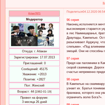
М
Поделиться
04.12.2020 06:5
Krian7871
Модератор
96 серия
Наконец исполняется мечт
высокомерие старается ук
в лес Наимишаранья, брат
Драупады, Кампилью. Оста
разыскивают Арджуну, что
слепыми». «Под влиянием 
эмоций. Они не способны 
Откуда:
г. Абакан
Зарегистрирован
: 17.07.2013
97 серия
Придя как паломники в Ка
Приглашений:
0
скорой сваямваре. Дороги
Сообщений:
45175
счастье непременно приде
Уважение:
+2013
Позитив:
+2827
98 серия
В Кампилью на сваямвару 
Пол:
Женский
узнает их. Братья понима
Возраст:
44
[1982-01-19]
брахмана, которого она у
ограничить волю Бога?».
Провел на форуме:
3 месяца 26 дней
99 серия