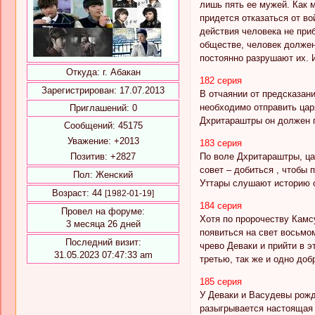
лишь пять ее мужей. Как 
придется отказаться от в
действия человека не при
обществе, человек должен
постоянно разрушают их. 
Откуда:
г. Абакан
182 серия
Зарегистрирован
: 17.07.2013
В отчаянии от предсказан
необходимо отправить цар
Приглашений:
0
Дхритараштры он должен п
Сообщений:
45175
Уважение:
+2013
183 серия
Позитив:
+2827
По воле Дхритараштры, ца
совет – добиться , чтобы
Пол:
Женский
Уттары слушают историю о
Возраст:
44
[1982-01-19]
184 серия
Провел на форуме:
Хотя по пророчеству Камс
3 месяца 26 дней
появиться на свет восьмо
Последний визит:
чрево Деваки и прийти в 
31.05.2023 07:47:33 am
третью, так же и одно доб
185 серия
У Деваки и Васудевы рожд
разыгрывается настоящая 