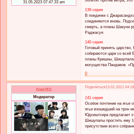
полетит против ветра, это
31.05.2023 07:47:33 am
139 серия
В поединке с Джарасандхо
соединяются вновь. Подск
смерть, а планы Шакуни р
Раджасуя.
140 серия
Готовый принять царство,
собираются цари со всей 
планы Кришны, Шишупала р
могущества Пандавов. «П
0
Поделиться
13.01.2021 04:1
Krian7871
Модератор
141 серия
Особое почтение на ягье 
ягьи взошедший на трон и
Юдхиштхира предлагает э
Шишупалы простить ему 10
присутствии всего собрани