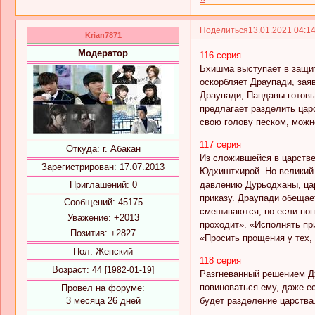
Поделиться
13.01.2021 04:1
Krian7871
Модератор
116 серия
Бхишма выступает в защит
оскорбляет Драупади, зая
Драупади, Пандавы готовы
предлагает разделить цар
свою голову песком, можно
117 серия
Откуда:
г. Абакан
Из сложившейся в царстве
Зарегистрирован
: 17.07.2013
Юдхиштхирой. Но великий 
давлению Дурьодханы, цар
Приглашений:
0
приказу. Драупади обещает
Сообщений:
45175
смешиваются, но если поп
Уважение:
+2013
проходит». «Исполнять при
Позитив:
+2827
«Просить прощения у тех, 
Пол:
Женский
118 серия
Возраст:
44
[1982-01-19]
Разгневанный решением Дх
повиноваться ему, даже е
Провел на форуме:
будет разделение царства
3 месяца 26 дней