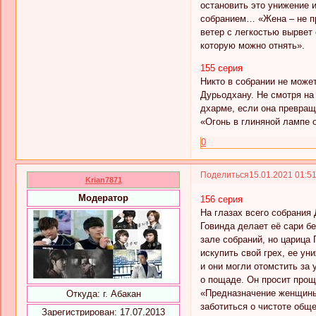
остановить это унижение 
собранием… «Жена – не пр
ветер с легкостью вырвет 
которую можно отнять».
155 серия
Никто в собрании не може
Дурьодхану. Не смотря на
дхарме, если она превращ
«Огонь в глиняной лампе о
0
Поделиться
15.01.2021 01:5
Krian7871
Модератор
156 серия
На глазах всего собрания
Говинда делает её сари б
зале собраний, но царица 
искупить свой грех, ее у
и они могли отомстить за
о пощаде. Он просит прощ
«Предназначение женщины 
Откуда:
г. Абакан
заботиться о чистоте обще
Зарегистрирован
: 17.07.2013