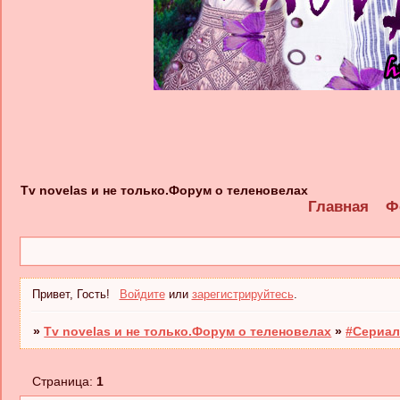
Tv novelas и не только.Форум о теленовелах
Главная
Ф
Привет, Гость!
Войдите
или
зарегистрируйтесь
.
»
Tv novelas и не только.Форум о теленовелах
»
#Сериал
Страница:
1