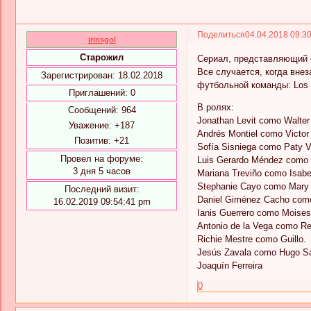
Поделиться
04.04.2018 09:3
irinsgol
Старожил
Сериал, представляющий 
Все случается, когда вне
Зарегистрирован
: 18.02.2018
футбольной команды: Los 
Приглашений:
0
В ролях:
Сообщений:
964
Jonathan Levit como Walter
Уважение:
+187
Andrés Montiel como Victor
Позитив:
+21
Sofía Sisniega como Paty Vi
Провел на форуме:
Luis Gerardo Méndez como S
3 дня 5 часов
Mariana Treviño como Isabel
Stephanie Cayo como Mary L
Последний визит:
Daniel Giménez Cacho com
16.02.2019 09:54:41 pm
Ianis Guerrero como Moises
Antonio de la Vega como Re
Richie Mestre como Guillo.
Jesús Zavala como Hugo S
Joaquín Ferreira
0