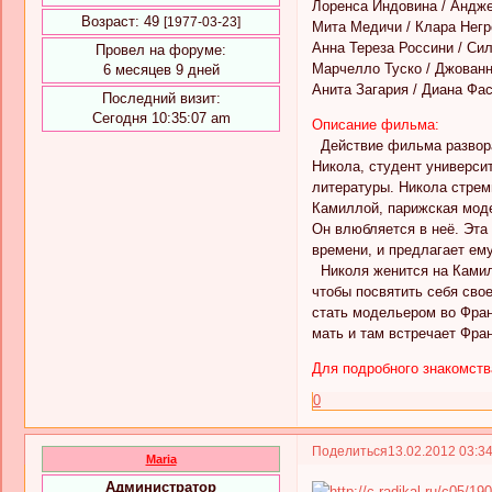
Лоренса Индовина / Андж
Возраст:
49
[1977-03-23]
Мита Медичи / Клара Негр
Анна Тереза Россини / Си
Провел на форуме:
Марчелло Туско / Джован
6 месяцев 9 дней
Анита Загария / Диана Фа
Последний визит:
Сегодня 10:35:07 am
Описание фильма:
Действие фильма развор
Никола, студент универси
литературы. Никола стрем
Камиллой, парижская моде
Он влюбляется в неё. Эта
времени, и предлагает ему
​​Николя женится на Ками
чтобы посвятить себя сво
стать модельером во Фран
мать и там встречает Фра
Для подробного знакомств
0
Поделиться
13.02.2012 03:3
Maria
Администратор