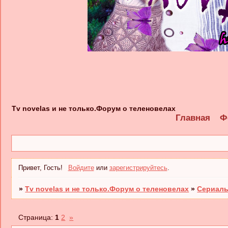
Tv novelas и не только.Форум о теленовелах
Главная
Ф
Привет, Гость!
Войдите
или
зарегистрируйтесь
.
»
Tv novelas и не только.Форум о теленовелах
»
Сериалы
Страница:
1
2
»