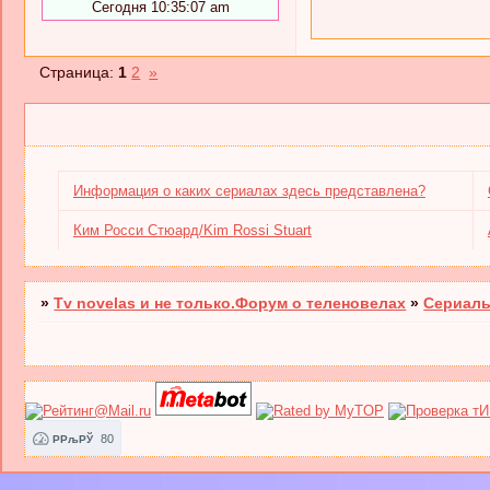
Сегодня 10:35:07 am
Страница:
1
2
»
Информация о каких сериалах здесь представлена?
Ким Росси Стюард/Kim Rossi Stuart
»
Tv novelas и не только.Форум о теленовелах
»
Сериалы
80
РРљРЎ