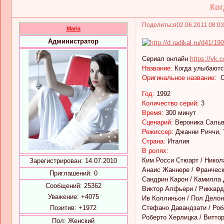
Ког
Поделиться
02.06.2011 08:0
Maria
Администратор
Сериал онлайн
https://vk
Название:
Когда улыбаются
Оригинальное название:
Ci
Год:
1992
Количество серий:
3
Время:
300 минут
Cценарий:
Вероника Саль
Режиссер:
Джанни Риччи, 
Страна:
Италия
В ролях:
Ким Росси Стюарт / Никол
Зарегистрирован
: 14.07.2010
Анаис Жаннере / Франчес
Приглашений:
0
Сандрин Карон / Камилла
Сообщений:
25362
Виктор Алфьери / Риккар
Уважение:
+4075
Ив Коллиньон / Пол Дело
Позитив:
+1972
Стефано Давандзати / Роб
Роберто Херлицка / Витто
Пол:
Женский