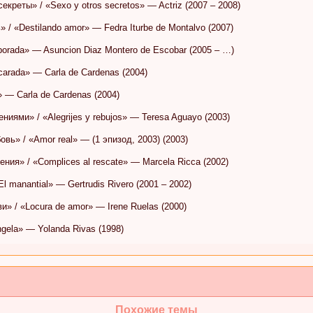
секреты» / «Sexo y otros secretos» — Actriz (2007 – 2008)
 / «Destilando amor» — Fedra Iturbe de Montalvo (2007)
borada» — Asuncion Diaz Montero de Escobar (2005 – …)
carada» — Carla de Cardenas (2004)
» — Carla de Cardenas (2004)
ниями» / «Alegrijes y rebujos» — Teresa Aguayo (2003)
вь» / «Amor real» — (1 эпизод, 2003) (2003)
ния» / «Complices al rescate» — Marcela Ricca (2002)
El manantial» — Gertrudis Rivero (2001 – 2002)
и» / «Locura de amor» — Irene Ruelas (2000)
gela» — Yolanda Rivas (1998)
Похожие темы