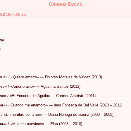
Оливия Бусио
018 10:44:33 pm
ода
н
бя» / «Quiero amarte» — Dolores Morales de Valdez (2013)
вь» / «Amor bravio» — Agustina Santos (2012)
а» / «El Encanto del Aguila» — Carmen Alatriste (2011)
н» / «Cuando me enamoro» — Ines Fonseca de Del Valle (2010 – 2011)
 / «En nombre del amor» — Diana Noriega de Saenz (2008 – 2009)
ы» / «Mujeres asesinas» — Elsa (2008 – 2010)