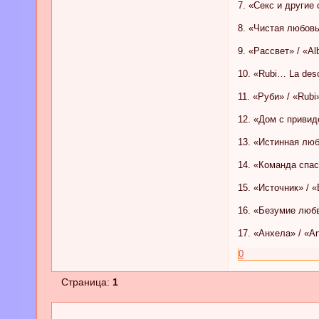
7. «Секс и другие 
8. «Чистая любовь»
9. «Рассвет» / «Al
10. «Rubi… La des
11. «Руби» / «Rubi
12. «Дом с привиде
13. «Истинная любо
14. «Команда спасе
15. «Источник» / «
16. «Безумие любв
17. «Анхела» / «An
0
Страница:
1