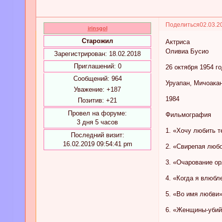
Поделиться
02.03.2
irinsgol
Старожил
Актриса
Оливиа Бусио
Зарегистрирован
: 18.02.2018
Приглашений:
0
26 октября 1954 г
Сообщений:
964
Уруапан, Мичоака
Уважение:
+187
1984
Позитив:
+21
Провел на форуме:
Фильмография
3 дня 5 часов
1. «Хочу любить те
Последний визит:
16.02.2019 09:54:41 pm
2. «Свирепая любо
3. «Очарование орл
4. «Когда я влюбле
5. «Во имя любви»
6. «Женщины-убийц