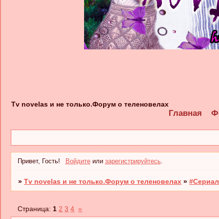
Tv novelas и не только.Форум о теленовелах
Главная
Ф
Привет, Гость!
Войдите
или
зарегистрируйтесь
.
»
Tv novelas и не только.Форум о теленовелах
»
#Сериал
Страница:
1
2
3
4
»