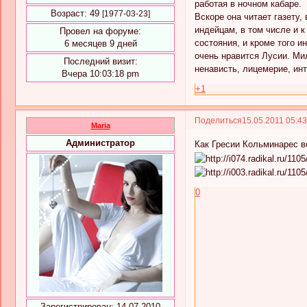
работая в ночном кабаре.
Возраст:
49
[1977-03-23]
Вскоре она читает газету,
индейцам, в том числе и к
Провел на форуме:
состояния, и кроме того и
6 месяцев 9 дней
очень нравится Лусии. Ми
Последний визит:
ненависть, лицемерие, инт
Вчера 10:03:18 pm
+1
Поделиться
15.05.2011 05:4
Maria
Администратор
Как Гресии Кольминарес в
0
Зарегистрирован
: 14.07.2010