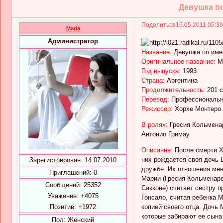
Девушка по 
Поделиться
15.05.2011 05:3
Maria
Администратор
Название:
Девушка по имен
Оригинальное название:
Ma
Год выпуска:
1993
Страна:
Аргентина
Продолжительность:
201 с
Перевод:
Профессиональны
Режиссер:
Хорхе Монтеро
В ролях:
Гресия Кольменар
Антонио Гримау
Описание:
После смерти Х
них рождается своя дочь В
Зарегистрирован
: 14.07.2010
дружбе. Их отношения мен
Приглашений:
0
Марии (Гресия Кольменаре
Сообщений:
25352
Сакконе) считает сестру 
Уважение:
+4075
Гонсало, считая ребенка 
Позитив:
+1972
копией своего отца. Дочь
которые забирают ее сына 
Пол:
Женский