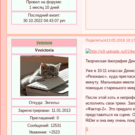
Провел на форуме:
1 месяц 10 дней
Последний визит:
30.10.2022 04:43:07 pm
Поделиться
13.05.2016 10:1
Vvvictoria
Vvvictoria
Творческая биография Ден
Уже в 10-11 классах Дени
«Резонанс», куда приглас
минуту. Мальчишки имели 
помощью старенького микр
После этой хоть и непроф
Откуда:
Энгельс
исполнять свои треки. За
«Фактор-2». Это придало 
Зарегистрирован
: 11.01.2013
представиться на сцене. 
Приглашений:
0
RiDer и она ему очень пон
Сообщений:
12531
0
Уважение:
+2523