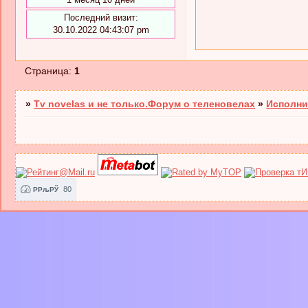
Последний визит:
30.10.2022 04:43:07 pm
Страница:
1
»
Tv novelas и не только.Форум о теленовелах
»
Исполни
80
РРљРЎ