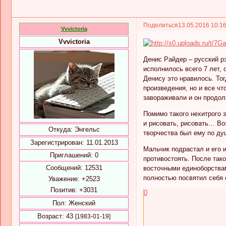
Поделиться
13.05.2016 10:1
Vvvictoria
Vvvictoria
Денис Райдер – русский р
исполнилось всего 7 лет, 
Денису это нравилось. То
произведения, но и все чт
завораживали и он продол
Помимо такого нехитрого 
и рисовать, рисовать… Во
Откуда:
Энгельс
творчества был ему по ду
Зарегистрирован
: 11.01.2013
Мальчик подрастал и его 
Приглашений:
0
противостоять. После так
Сообщений:
12531
восточными единоборствам
полностью посвятил себя
Уважение:
+2523
Позитив:
+3031
0
Пол:
Женский
Возраст:
43
[1983-01-19]