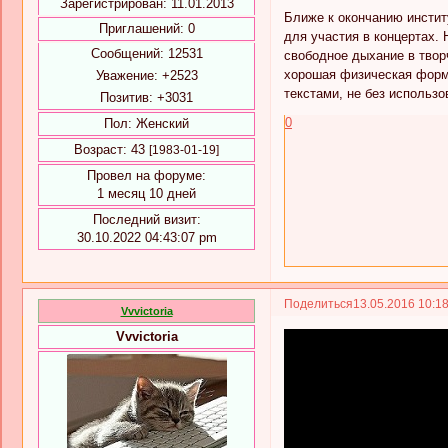
Зарегистрирован
: 11.01.2013
Ближе к окончанию инстит
Приглашений:
0
для участия в концертах. 
Сообщений:
12531
свободное дыхание в твор
хорошая физическая форма
Уважение:
+2523
текстами, не без использ
Позитив:
+3031
0
Пол:
Женский
Возраст:
43
[1983-01-19]
Провел на форуме:
1 месяц 10 дней
Последний визит:
30.10.2022 04:43:07 pm
Поделиться
13.05.2016 10:1
Vvvictoria
Vvvictoria