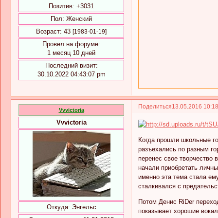
Позитив:
+3031
Пол:
Женский
Возраст:
43
[1983-01-19]
Провел на форуме:
1 месяц 10 дней
Последний визит:
30.10.2022 04:43:07 pm
Поделиться
13.05.2016 10:1
Vvvictoria
Vvvictoria
Когда прошли школьные го
разъехались по разным го
перенес свое творчество в
начали приобретать личны
именно эта тема стала ему
сталкивался с предательс
Потом Денис RiDer перехо
Откуда:
Энгельс
показывает хорошие вокал