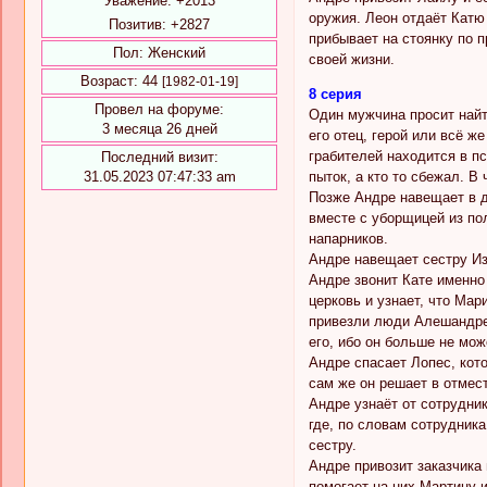
Уважение:
+2013
оружия. Леон отдаёт Катю
Позитив:
+2827
прибывает на стоянку по 
Пол:
Женский
своей жизни.
Возраст:
44
[1982-01-19]
8 серия
Провел на форуме:
Один мужчина просит найт
3 месяца 26 дней
его отец, герой или всё ж
грабителей находится в пс
Последний визит:
пыток, а кто то сбежал. В
31.05.2023 07:47:33 am
Позже Андре навещает в до
вместе с уборщицей из по
напарников.
Андре навещает сестру Из
Андре звонит Кате именно
церковь и узнает, что Мар
привезли люди Алешандре 
его, ибо он больше не мож
Андре спасает Лопес, кото
сам же он решает в отмес
Андре узнаёт от сотрудник
где, по словам сотрудника
сестру.
Андре привозит заказчика 
помогает на них Мартину и 