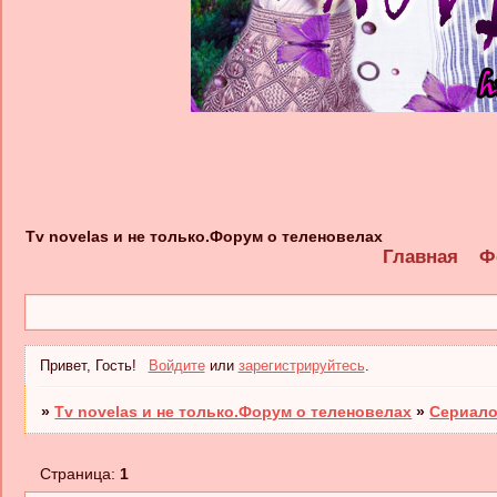
Tv novelas и не только.Форум о теленовелах
Главная
Ф
Привет, Гость!
Войдите
или
зарегистрируйтесь
.
»
Tv novelas и не только.Форум о теленовелах
»
Сериало
Страница:
1