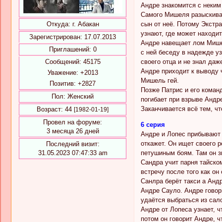
Андре знакомится с неким
Самого Мишеля разыскиваю
сын от неё. Потому Экстра
Откуда:
г. Абакан
узнают, где может находит
Зарегистрирован
: 17.07.2013
Андре навещает лом Мишел
Приглашений:
0
с ней беседу в надежде у
своего отца и не знал даж
Сообщений:
45175
Андре приходит к выводу 
Уважение:
+2013
Мишель гей.
Позитив:
+2827
Позже Патрис и его коман
Пол:
Женский
погибает при взрыве Андре
Заканчивается всё тем, чт
Возраст:
44
[1982-01-19]
Провел на форуме:
6 серия
3 месяца 26 дней
Андре и Лопес прибывают н
откажет. Он ищет своего р
Последний визит:
петушиным боям. Там он з
31.05.2023 07:47:33 am
Сандра учит парня тайско
встречу после того как он
Санлра берёт такси а Андр
Андре Сауло. Андре говори
удаётся выбраться из сал
Андре от Лопеса узнает, ч
потом он говорит Андре, ч