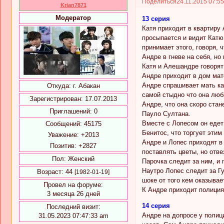
Поделиться
24.11.2015 07:5
Krian7871
Модератор
13 серия
Катя приходит в квартиру 
просыпается и видит Катю
принимает этого, говоря, 
Андре в гневе на себя, но 
Катя и Алешандре говорят 
Андре приходит в дом мате
Андре спрашивает мать как
Откуда:
г. Абакан
самой стыдно что она люб
Зарегистрирован
: 17.07.2013
Андре, что она скоро стан
Приглашений:
0
Пауло Султана.
Вместе с Лопесом он едет
Сообщений:
45175
Бенитос, что торгует этим
Уважение:
+2013
Андре и Лопес приходят в
Позитив:
+2827
поставлять цветы, но отве
Пол:
Женский
Парочка следит за ним, и
Наутро Лопес следит за Гу
Возраст:
44
[1982-01-19]
шоке от того кем оказыва
Провел на форуме:
К Андре приходит полиция 
3 месяца 26 дней
14 серия
Последний визит:
Андре на допросе у полици
31.05.2023 07:47:33 am