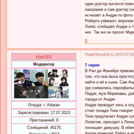
один доктор пытался помоч
наказание и сам доктор со
исчезает а Андре по фото 
Роберто убивают, впрочем 
Лопес сообщает Андре о то
них. Так же он просит Мар
0
Поделиться
24.11.2015 07:5
Krian7871
Модератор
7 серия
В Рио де Жанейро приезжа
том, что она была простит
найти и её и сына. Сам Ан
где снимались порнофильм
Падре, муж Маринавы, даё
города от Андре.
Андре проводит ночь в клу
Откуда:
г. Абакан
стоит позади Тони говорит
Зарегистрирован
: 17.07.2013
Тони предлагает Андре су
Приглашений:
0
Лопесом, приходит к Леону
похищает девушку. В обме
Сообщений:
45175
Андре привозит Лайлу и её