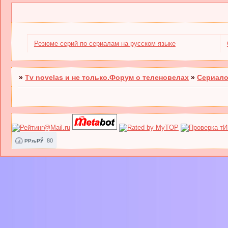
Резюме серий по сериалам на русском языке
»
Tv novelas и не только.Форум о теленовелах
»
Сериало
80
РРљРЎ