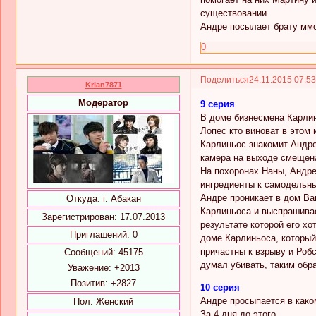
существовании.
Андре посылает брату ммс 
0
Поделиться
24.11.2015 07:5
Krian7871
Модератор
9 серия
В доме бизнесмена Карлин
Лопес кто виноват в этом 
Карлиньос знакомит Андре
камера на выходе смещена
На похоронах Наны, Андре 
ингредиенты к самодельн
Андре проникает в дом Ва
Откуда:
г. Абакан
Карлиньоса и выспрашивае
Зарегистрирован
: 17.07.2013
результате которой его хо
Приглашений:
0
доме Карлиньоса, который
причастны к взрыву и Робс
Сообщений:
45175
думал убивать, таким обр
Уважение:
+2013
Позитив:
+2827
10 серия
Андре просыпается в каком
Пол:
Женский
За 4 дня до этого…