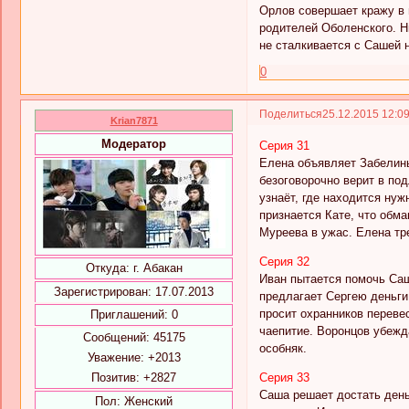
Орлов совершает кражу в 
родителей Оболенского. Н
не сталкивается с Сашей н
0
Поделиться
25.12.2015 12:0
Krian7871
Модератор
Серия 31
Елена объявляет Забелины
безоговорочно верит в под
узнаёт, где находится ну
признается Кате, что обма
Муреева в ужас. Елена тр
Серия 32
Откуда:
г. Абакан
Иван пытается помочь Саш
Зарегистрирован
: 17.07.2013
предлагает Сергею деньги
просит охранников перевес
Приглашений:
0
чаепитие. Воронцов убежд
Сообщений:
45175
особняк.
Уважение:
+2013
Позитив:
+2827
Серия 33
Саша решает достать день
Пол:
Женский