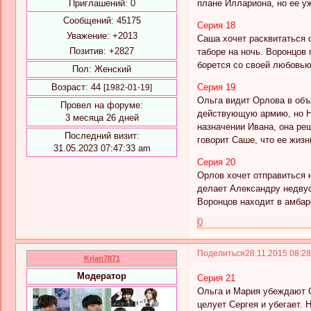
плане Иллариона, но ее уж
Приглашений:
0
Сообщений:
45175
Серия 18
Уважение:
+2013
Саша хочет расквитаться 
Позитив:
+2827
таборе на ночь. Воронцов 
борется со своей любовью
Пол:
Женский
Серия 19
Возраст:
44
[1982-01-19]
Ольга видит Орлова в объ
Провел на форуме:
действующую армию, но Ни
3 месяца 26 дней
назначении Ивана, она ре
Последний визит:
говорит Саше, что ее жизн
31.05.2023 07:47:33 am
Серия 20
Орлов хочет отправиться 
делает Александру недву
Воронцов находит в амбар
0
Поделиться
28.11.2015 08:2
Krian7871
Модератор
Серия 21
Ольга и Мария убеждают О
целует Сергея и убегает. 