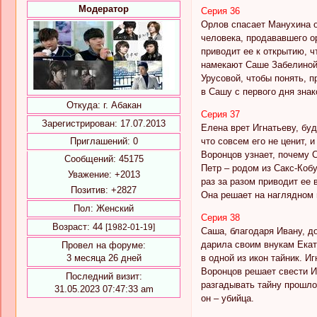
Модератор
Серия 36
Орлов спасает Манухина от
человека, продававшего о
приводит ее к открытию, 
намекают Саше Забелиной,
Урусовой, чтобы понять, п
в Сашу с первого дня зна
Откуда:
г. Абакан
Серия 37
Зарегистрирован
: 17.07.2013
Елена врет Игнатьеву, бу
что совсем его не ценит, 
Приглашений:
0
Воронцов узнает, почему 
Сообщений:
45175
Петр – родом из Сакс-Кобу
Уважение:
+2013
раз за разом приводит ее
Позитив:
+2827
Она решает на наглядном 
Пол:
Женский
Серия 38
Возраст:
44
[1982-01-19]
Саша, благодаря Ивану, д
дарила своим внукам Екат
Провел на форуме:
в одной из икон тайник. И
3 месяца 26 дней
Воронцов решает свести И
Последний визит:
разгадывать тайну прошлог
31.05.2023 07:47:33 am
он – убийца.