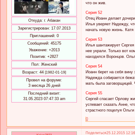
что он жив.
Серия 52
Отец Иоанн делает дочери
Откуда:
г. Абакан
Илья уверяет Надежду, чт
Зарегистрирован
: 17.07.2013
начать новую жизнь. Катя 
Приглашений:
0
Серия 53
Сообщений:
45175
Илья шантажирует Сергея 
Уважение:
+2013
нее украли. Только вот к
Позитив:
+2827
находился Воронцов. Ольга
Пол:
Женский
Серия 54
Иоанн берет на себя вину
Возраст:
44
[1982-01-19]
Надежда собирается бежат
Провел на форуме:
мать была заговорщицей. 
3 месяца 26 дней
Серия 55
Последний визит:
31.05.2023 07:47:33 am
Сергей спасает Орлову жи
успевает сказать Анне, ч
страстного поцелуя Ольги 
0
Поделиться
25.12.2015 12:1
Krian7871