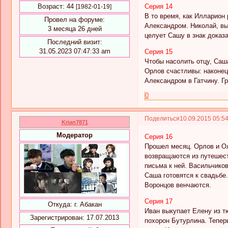
Серия 14
Возраст:
44
[1982-01-19]
В то время, как Илларион
Провел на форуме:
Александром. Николай, вы
3 месяца 26 дней
целует Сашу в знак доказ
Последний визит:
31.05.2023 07:47:33 am
Серия 15
Чтобы насолить отцу, Саш
Орлов счастливы: наконец
Александром в Гатчину. Г
0
Поделиться
10.09.2015 05:5
Krian7871
Модератор
Серия 16
Прошел месяц. Орлов и Ол
возвращаются из путешеств
письма к ней. Васильчико
Саша готовятся к свадьбе
Воронцов венчаются.
Серия 17
Откуда:
г. Абакан
Иван выкупает Елену из т
Зарегистрирован
: 17.07.2013
похорон Бутурлина. Тепер