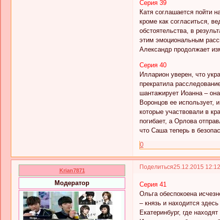
Серия 39
Катя соглашается пойти на
кроме как согласиться, ве
обстоятельства, в результ
этим эмоциональным расска
Александр продолжает изм
Серия 40
Илларион уверен, что укр
прекратила расследование
шантажирует Иоанна – она 
Воронцов ее использует, 
которые участвовали в кр
погибает, а Орлова отправ
что Саша теперь в безопа
0
Поделиться
25.12.2015 12:1
Krian7871
Модератор
Серия 41
Ольга обеспокоена исчезно
– князь и находится здес
Екатеринбург, где находят