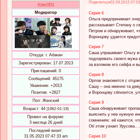
Поделиться
02.09.2015 07:0
Krian7871
Модератор
Серия 6
Ольга предпринимает очер
рассказывает Степану о св
Петром и обнаруживает, ч
Воронцову удается предот
Серия 7
Саша упрашивает Ольгу вз
Откуда:
г. Абакан
подозревать своего мужа 
Зарегистрирован
: 17.07.2013
за взломом его сейфа и в
Приглашений:
0
Серия 8
Сообщений:
45175
Орлов знакомится с отцом
Уважение:
+2013
Сашу – она именно та деву
Позитив:
+2827
и Воронцову сблизится, ул
Пол:
Женский
Серия 9
Саша обнаруживает пропаж
Возраст:
44
[1982-01-19]
выяснить у нее нужную ин
Провел на форуме:
сомнениях: ей кажется, ч
3 месяца 26 дней
Об этом узнает Урусова….
Последний визит:
31.05.2023 07:47:33 am
Серия 10