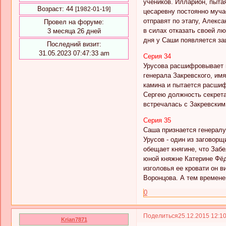
учеников. Илларион, пыта
Возраст:
44
[1982-01-19]
цесаревну постоянно муча
отправят по этапу, Алекс
Провел на форуме:
в силах отказать своей лю
3 месяца 26 дней
дня у Саши появляется за
Последний визит:
31.05.2023 07:47:33 am
Серия 34
Урусова расшифровывает п
генерала Закревского, им
камина и пытается расшиф
Сергею должность секрета
встречалась с Закревским
Серия 35
Саша признается генералу
Урусов - один из заговор
обещает княгине, что Заб
юной княжне Катерине Фёд
изголовья ее кровати он 
Воронцова. А тем времене
0
Поделиться
25.12.2015 12:1
Krian7871