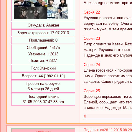
Александр не может проти
Серия 22
Урусова в ярости: она оче
вернуться на войну. Ольг
Откуда:
г. Абакан
гибель мужа. А тем врем
Зарегистрирован
: 17.07.2013
Серия 23
Приглашений:
0
Петр следит за Катей. Кат
Сообщений:
45175
матери. Урусова выгоняет
Уважение:
+2013
Надежде в знак его глубо
Позитив:
+2827
Серия 24
Пол:
Женский
Елена готовится к похоро
ними. Орлов просит импер
Возраст:
44
[1982-01-19]
за карты. Саше придется с
Провел на форуме:
3 месяца 26 дней
Серия 25
Воронцов переживает из-за
Последний визит:
31.05.2023 07:47:33 am
Еленой, сообщает, что теп
свидание к Надежде. Мари
0
Поделиться
28.11.2015 08:2
Krian7871