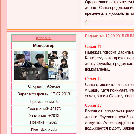
Орлов снова встречается 
делает Саше предложение.
временем, в мужском плать
0
Поделиться
10.09.2015 05:5
Krian7871
Модератор
Серия 11
Надежда говорит Васильчи
Катю: ему категорически 
долгу службы, продолжает
помолвлены….
Серия 12
Саше становится известен
Откуда:
г. Абакан
у Саши. Катя понимает, ч
Зарегистрирован
: 17.07.2013
хочет, чтобы Ольга угово
Приглашений:
0
Серия 13
Сообщений:
45175
Воронцов, продолжая расс
Уважение:
+2013
деньги. Урусова случайно
Позитив:
+2827
жалуется Александру на м
подбирается к дому Закр
Пол:
Женский