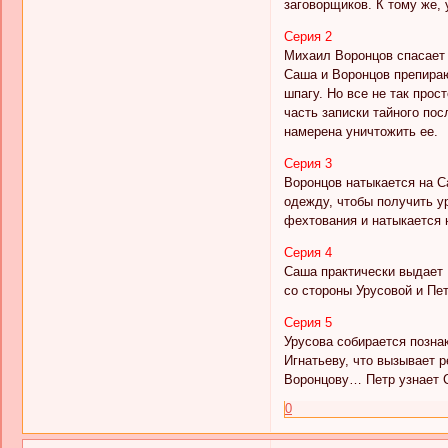
заговорщиков. К тому же, 
Серия 2
Михаил Воронцов спасает 
Саша и Воронцов препираю
шпагу. Но все не так про
часть записки тайного пос
намерена уничтожить ее.
Серия 3
Воронцов натыкается на С
одежду, чтобы получить у
фехтования и натыкается 
Серия 4
Саша практически выдает 
со стороны Урусовой и Пе
Серия 5
Урусова собирается позна
Игнатьеву, что вызывает 
Воронцову… Петр узнает С
0