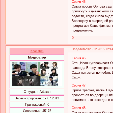
Серия 45
Ольга просит Орлова сдел
примкнуть к цыганскому т
радости, когда снова видя
Воронцову в очередной ра
предлагает Саше фиктивны
предложение.
0
Поделиться
25.12.2015 12:1
Krian7871
Модератор
Серия 46
Отец Иоанн уговаривает Ол
навсегда Елену, которая 
Саша пытается полюбить И
Сашу.
Серия 47
Орлов требует, чтобы Над
Откуда:
г. Абакан
пробраться во дворец и в
Зарегистрирован
: 17.07.2013
понимает, что никогда не
Приглашений:
0
Серия 48
Сообщений:
45175
Ольга подозревает Орлова