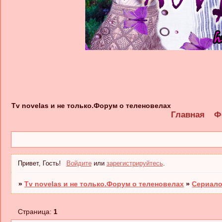
Tv novelas и не только.Форум о теленовелах
Главная
Ф
Привет, Гость!
Войдите
или
зарегистрируйтесь
.
»
Tv novelas и не только.Форум о теленовелах
»
Сериало
Страница:
1