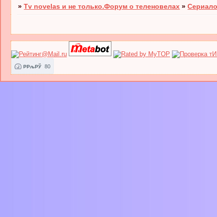
»
Tv novelas и не только.Форум о теленовелах
»
Сериало
80
РРљРЎ