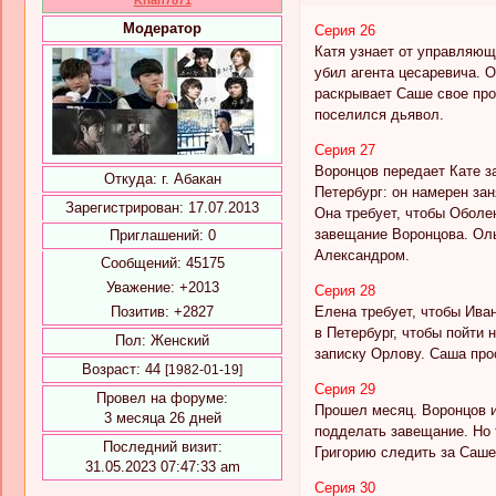
Модератор
Серия 26
Катя узнает от управляющ
убил агента цесаревича. 
раскрывает Саше свое про
поселился дьявол.
Серия 27
Воронцов передает Кате з
Откуда:
г. Абакан
Петербург: он намерен зан
Зарегистрирован
: 17.07.2013
Она требует, чтобы Оболе
завещание Воронцова. Оль
Приглашений:
0
Александром.
Сообщений:
45175
Уважение:
+2013
Серия 28
Позитив:
+2827
Елена требует, чтобы Ива
в Петербург, чтобы пойти 
Пол:
Женский
записку Орлову. Саша прос
Возраст:
44
[1982-01-19]
Серия 29
Провел на форуме:
Прошел месяц. Воронцов и
3 месяца 26 дней
подделать завещание. Но 
Последний визит:
Григорию следить за Саше
31.05.2023 07:47:33 am
Серия 30