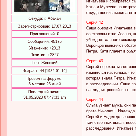
Игнатьева и собирается с
Катю и Муреева на встреч
откуда появившиеся агент
Откуда:
г. Абакан
Серия 42
Зарегистрирован
: 17.07.2013
Саша обводит Игнатьева во
со стороны отца Иоанна, 
Приглашений:
0
убеждает алчного сокамерн
Сообщений:
45175
Воронцов выясняют обстоя
Уважение:
+2013
Петра, Катя плачет в объ
Позитив:
+2827
Серия 43
Пол:
Женский
Сергей перехватывает зап
Возраст:
44
[1982-01-19]
изменился настолько, что
которая знала Петра. Игна
Провел на форуме:
в расследовании. Саша при
3 месяца 26 дней
наследник российского пр
Последний визит:
31.05.2023 07:47:33 am
Серия 44
Ольга узнает мужа, они па
брата Николая I. Надежда
Сергей и Надежда венчают
таинственных цыган, посе
расследования. Игнатьев 