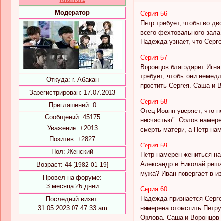
Модератор
Серия 56
Петр требует, чтобы во дв
всего фехтовального зала
Надежда узнает, что Серг
Серия 57
Воронцов благодарит Игнат
требует, чтобы они немед
Откуда:
г. Абакан
простить Сергея. Саша и 
Зарегистрирован
: 17.07.2013
Серия 58
Приглашений:
0
Отец Иоанн уверяет, что 
Сообщений:
45175
несчастью". Орлов намере
Уважение:
+2013
смерть матери, а Петр нам
Позитив:
+2827
Серия 59
Пол:
Женский
Петр намерен жениться на 
Александр и Николай реша
Возраст:
44
[1982-01-19]
мужа? Иван повергает в и
Провел на форуме:
3 месяца 26 дней
Серия 60
Надежда признается Серге
Последний визит:
31.05.2023 07:47:33 am
намерена отомстить Петру 
Орлова. Саша и Воронцов 