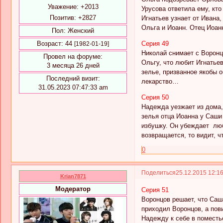
Уважение:
+2013
Урусова ответила ему, кт
Позитив:
+2827
Игнатьев узнает от Ивана
Ольга и Иоанн. Отец Иоан
Пол:
Женский
Серия 49
Возраст:
44
[1982-01-19]
Николай снимает с Воронц
Провел на форуме:
Ольгу, что любит Игнатье
3 месяца 26 дней
зелье, призванное якобы 
Последний визит:
лекарство…
31.05.2023 07:47:33 am
Серия 50
Надежда уезжает из дома,
зелья отца Иоанна у Саши
избушку. Он убеждает люб
возвращается, то видит, 
0
Поделиться
25.12.2015 12:1
Krian7871
Модератор
Серия 51
Воронцов решает, что Саша
приходил Воронцов, а пови
Надежду к себе в поместье