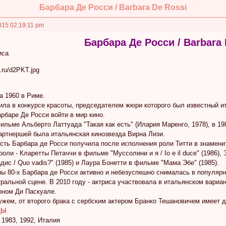
Барбара Де Росси / Barbara De Rossi
015 02:19:11 pm
Барбара Де Росси / Barbara 
иса
а 1960 в Риме.
дила в конкурсе красоты, председателем жюри которого был известный 
рбаре Де Росси войти в мир кино.
льме Альберто Латтуада "Такая как есть" (Илария Маренго, 1978), в 1
партнершей была итальянская кинозвезда Вирна Лизи.
ть Барбара де Росси получила после исполнения роли Титти в знамени
роли - Кларетты Петаччи в фильме "Муссолини и я / Io e il duce" (1986)
дис / Quo vadis?" (1985) и Лаура Бонетти в фильме "Мама Эбе" (1985).
ы 80-х Барбара де Росси активно и небезуспешно снималась в популяр
ральной сцене. В 2010 году - актриса участвовала в итальянском вариан
ном Ди Паскуале.
ем, от второго брака с сербским актером Бранко Тешановичем имеет д
ДЫ
 1983, 1992, Италия