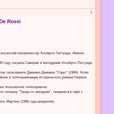
1
De Rossi
итальянский кинорежиссер Альберто Латтуада. Именно
980 году сыграла Саверию в мелодраме Альберто Латтуада
том телесериале Дамиано Дамиани "Спрут" (1984). Успех
, Эуник в телеэкранизации исторического романа Генриха
ных итальянских телесериалах.
те телешоу "Танцы со звездами", танцевала в паре с
очь Мартину (1996 года рождения).