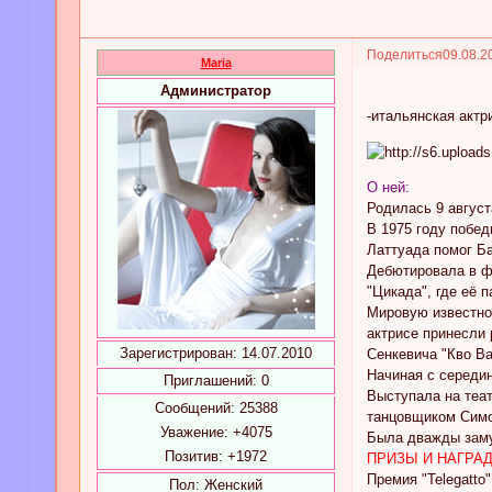
Поделиться
09.08.2
Maria
Администратор
-итальянская актр
О ней:
Родилась 9 август
В 1975 году побе
Латтуада помог Ба
Дебютировала в фи
"Цикада", где её 
Мировую известнос
актрисе принесли 
Зарегистрирован
: 14.07.2010
Сенкевича "Кво Ва
Начиная с середин
Приглашений:
0
Выступала на теат
Сообщений:
25388
танцовщиком Симо
Уважение:
+4075
Была дважды замуж
Позитив:
+1972
ПРИЗЫ И НАГРА
Премия "Telegatto"
Пол:
Женский