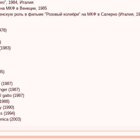
ro", 1984, Италия
" на МКФ в Венеции, 1985
енскую роль в фильме "Розовый колибри" на МКФ в Салерно (Италия, 19
978)
)
(1983)
85)
 (1987)
nger (1987)
l gatto (1987)
1988)
y (1990)
s (1994)
enica (2003)