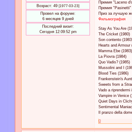
Премия "Laceno d'o
Возраст:
49
[1977-03-23]
Премия "Pasinetti
Провел на форуме:
Приз за лучшую ж
6 месяцев 9 дней
Фильмография
Последний визит:
Stay As You Are (1
Сегодня 12:09:52 pm
The Cricket (1980)
Son contento (1983
Hearts and Armour 
Mamma Ebe (1983)
La Piovra (1984)
Quo Vadis? (1985)
Mussolini and I (19
Blood Ties (1986)
Frankenstein's Aunt
Sweets from a Stra
Vado a riprendermi i
Vampire in Venice (
Quiet Days in Clich
Sentimental Maniac
Il pranzo della dom
0