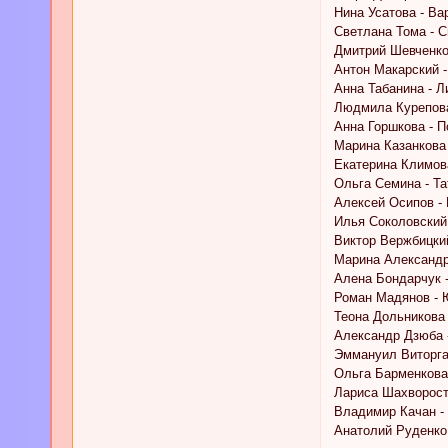
Нина Усатова - Ва
Светлана Тома - 
Дмитрий Шевченко
Антон Макарский 
Анна Табанина - Л
Людмила Курепова
Анна Горшкова - 
Марина Казанкова
Екатерина Климов
Ольга Семина - Т
Алексей Осипов -
Илья Соколовский
Виктор Вержбицкий
Марина Александр
Алена Бондарчук 
Роман Мадянов - 
Теона Дольникова
Александр Дзюба 
Эммануил Виторга
Ольга Барменкова
Лариса Шахворост
Владимир Качан -
Анатолий Руденко