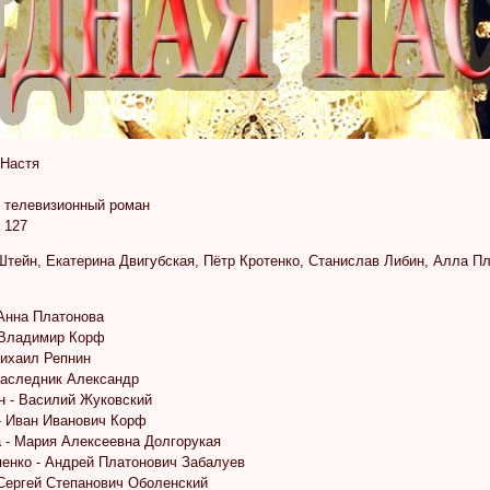
Настя
 телевизионный роман
:
127
тейн, Екатерина Двигубская, Пётр Кротенко, Станислав Либин, Алла П
 Анна Платонова
 Владимир Корф
Михаил Репнин
Наследник Александр
н - Василий Жуковский
- Иван Иванович Корф
 - Мария Алексеевна Долгорукая
енко - Андрей Платонович Забалуев
 Сергей Степанович Оболенский