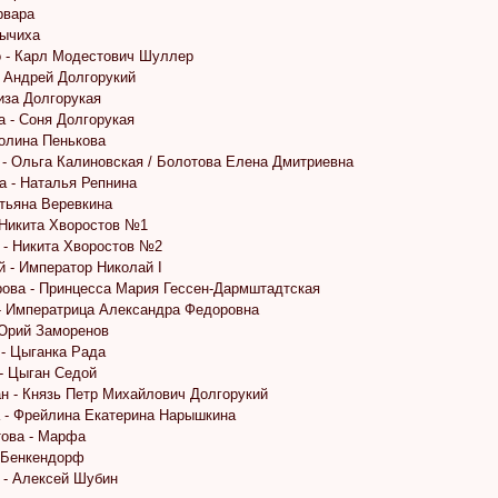
рвара
Сычиха
 - Карл Модестович Шуллер
- Андрей Долгорукий
иза Долгорукая
 - Соня Долгорукая
Полина Пенькова
 - Ольга Калиновская / Болотова Елена Дмитриевна
а - Наталья Репнина
атьяна Веревкина
 Никита Хворостов №1
 - Никита Хворостов №2
 - Император Николай I
ова - Принцесса Мария Гессен-Дармштадтская
- Императрица Александра Федоровна
Юрий Заморенов
 - Цыганка Рада
- Цыган Седой
н - Князь Петр Михайлович Долгорукий
 - Фрейлина Екатерина Нарышкина
ова - Марфа
 Бенкендорф
 - Алексей Шубин