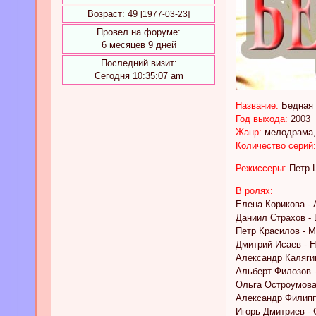
Возраст:
49
[1977-03-23]
Провел на форуме:
6 месяцев 9 дней
Последний визит:
Сегодня 10:35:07 am
Название:
Бедная 
Год выхода:
2003
Жанр:
мелодрама,
Количество серий
Режиссеры:
Петр Ш
В ролях:
Елена Корикова -
Даниил Страхов -
Петр Красилов - 
Дмитрий Исаев - 
Александр Каляги
Альберт Филозов 
Ольга Остроумова
Александр Филипп
Игорь Дмитриев -