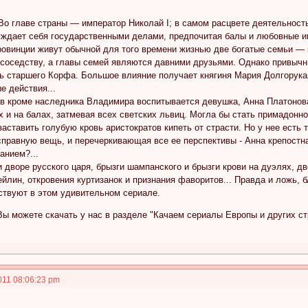
 Во главе страны — император Николай I; в самом расцвете деятельнос
уждает себя государственными делами, предпочитая балы и любовные и
ровинции живут обычной для того времени жизнью две богатые семьи — 
 соседству, а главы семей являются давними друзьями. Однако привычн
ть старшего Корфа. Большое влияние получает княгиня Мария Долгору
е действия...
в кроме наследника Владимира воспитывается девушка, Анна Платонова
х и на балах, затмевая всех светских львиц. Могла бы стать примадонн
заставить голубую кровь аристократов кипеть от страсти. Но у нее ест
справную вещь, и перечеркивающая все ее перспективы - Анна крепостн
анием?...
 дворе русского царя, брызги шампанского и брызги крови на дуэлях, д
йлин, откровения куртизанок и признания фаворитов... Правда и ложь, б
ствуют в этом удивительном сериале.
ы можете скачать у нас в разделе "Качаем сериалы Европы и других ст
011 08:06:23 pm