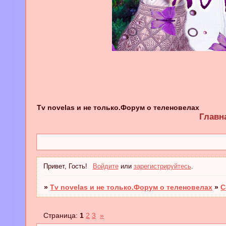
Tv novelas и не только.Форум о теленовелах
Главн
Привет, Гость!
Войдите
или
зарегистрируйтесь
.
»
Tv novelas и не только.Форум о теленовелах
»
С
Страница:
1
2
3
»