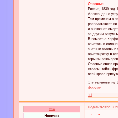
Описание:
Россия, 1839 год.
Александр не утр
Тем временем в п
располагаются по
и внезапная смер
за другим безумны
В поместье Корфо
блистать в салона
знатные головы и 
аристократку в бе
горьким разочаров
Опасные связи при
столом, тайны фре
всей красе присут
Эту теленовеллу В
форуме
+1
Поделиться
22.07.2
tatia
Новичок