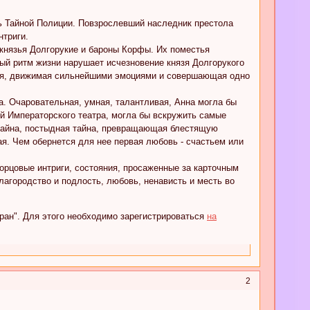
ть Тайной Полиции. Повзрослевший наследник престола
нтриги.
князья Долгорукие и бароны Корфы. Их поместья
ый ритм жизни нарушает исчезновение князя Долгорукого
кая, движимая сильнейшими эмоциями и совершающая одно
. Очаровательная, умная, талантливая, Анна могла бы
ой Императорского театра, могла бы вскружить самые
ь тайна, постыдная тайна, превращающая блестящую
ая. Чем обернется для нее первая любовь - счастьем или
ворцовые интриги, состояния, просаженные за карточным
лагородство и подлость, любовь, ненависть и месть во
ран". Для этого необходимо зарегистрироваться
на
2