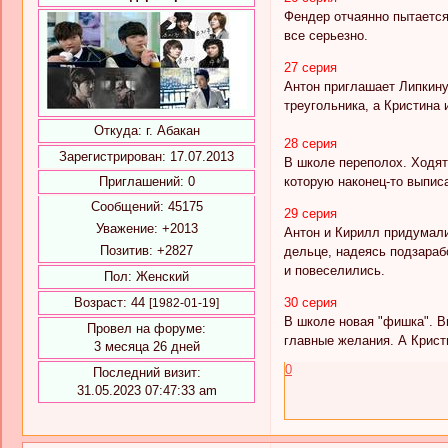
Фендер отчаянно пытается 
все серьезно.
27 серия
Антон приглашает Липкину
треугольника, а Кристина
Откуда:
г. Абакан
28 серия
Зарегистрирован
: 17.07.2013
В школе переполох. Ходят
которую наконец-то выпис
Приглашений:
0
Сообщений:
45175
29 серия
Уважение:
+2013
Антон и Кирилл придумали
Позитив:
+2827
дельце, надеясь подзараб
и повеселились.
Пол:
Женский
30 серия
Возраст:
44
[1982-01-19]
В школе новая "фишка". В
Провел на форуме:
главные желания. А Кристи
3 месяца 26 дней
0
Последний визит:
31.05.2023 07:47:33 am