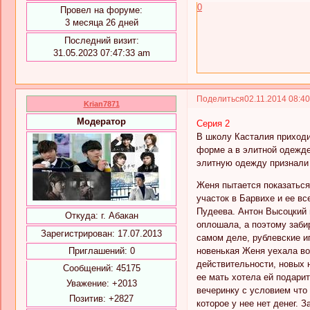
0
Провел на форуме:
3 месяца 26 дней
Последний визит:
31.05.2023 07:47:33 am
Поделиться
02.11.2014 08:4
Krian7871
Модератор
Серия 2
В школу Касталия приходи
форме а в элитной одежде
элитную одежду признали 
Женя пытается показаться 
участок в Барвихе и ее в
Пудеева. Антон Высоцкий 
Откуда:
г. Абакан
оплошала, а поэтому заби
Зарегистрирован
: 17.07.2013
самом деле, рублевские и
новенькая Женя уехала во
Приглашений:
0
действительности, новых 
Сообщений:
45175
ее мать хотела ей подари
Уважение:
+2013
вечеринку с условием что
Позитив:
+2827
которое у нее нет денег. 