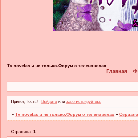
Tv novelas и не только.Форум о теленовелах
Главная
Ф
Привет, Гость!
Войдите
или
зарегистрируйтесь
.
»
Tv novelas и не только.Форум о теленовелах
»
Сериало
Страница:
1