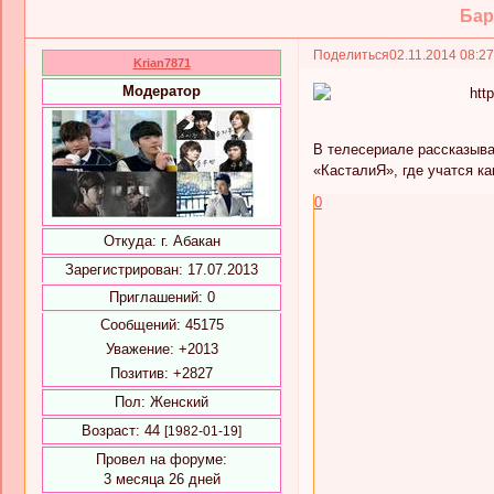
Бар
Поделиться
02.11.2014 08:2
Krian7871
Модератор
В телесериале рассказыва
«КасталиЯ», где учатся ка
0
Откуда:
г. Абакан
Зарегистрирован
: 17.07.2013
Приглашений:
0
Сообщений:
45175
Уважение:
+2013
Позитив:
+2827
Пол:
Женский
Возраст:
44
[1982-01-19]
Провел на форуме:
3 месяца 26 дней