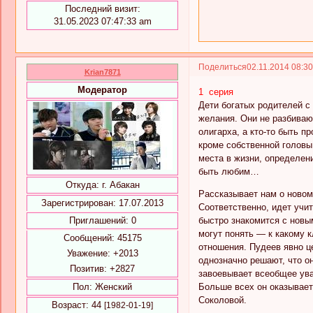
Последний визит:
31.05.2023 07:47:33 am
Поделиться
02.11.2014 08:3
Krian7871
Модератор
1 серия
Дети богатых родителей с
желания. Они не разбивают
олигарха, а кто-то быть п
кроме собственной головы
места в жизни, определени
быть любим…
Откуда:
г. Абакан
Рассказывает нам о новом
Зарегистрирован
: 17.07.2013
Соответственно, идет учи
быстро знакомится с новы
Приглашений:
0
могут понять — к какому 
Сообщений:
45175
отношения. Пудеев явно це
Уважение:
+2013
однозначно решают, что он
Позитив:
+2827
завоевывает всеобщее ува
Больше всех он оказывает
Пол:
Женский
Соколовой.
Возраст:
44
[1982-01-19]