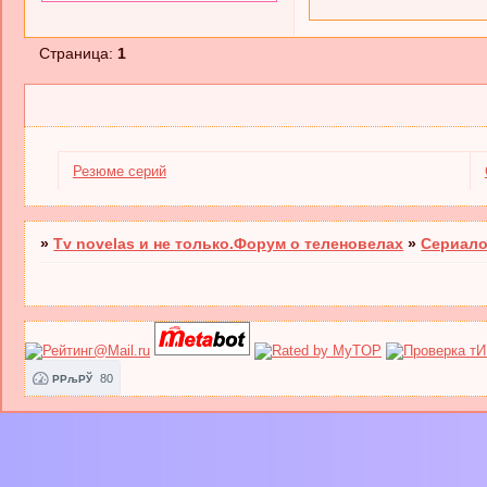
Страница:
1
Резюме серий
»
Tv novelas и не только.Форум о теленовелах
»
Сериало
80
РРљРЎ