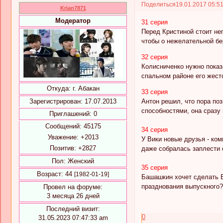
Поделиться
19.01.2017 05:5
Krian7871
Модератор
31 серия
Перед Кристиной стоит не
чтобы о нежелательной бе
32 серия
Колисниченко нужно показ
спальном районе его жест
Откуда:
г. Абакан
33 серия
Антон решил, что пора по
Зарегистрирован
: 17.07.2013
способностями, она сразу
Приглашений:
0
Сообщений:
45175
34 серия
Уважение:
+2013
У Вики новые друзья - ком
Позитив:
+2827
даже собралась заплести с
Пол:
Женский
35 серия
Возраст:
44
[1982-01-19]
Башашкин хочет сделать В
празднования выпускного?
Провел на форуме:
3 месяца 26 дней
Последний визит:
0
31.05.2023 07:47:33 am