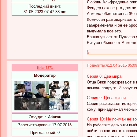
Любовь Альфредовна опять
Последний визит:
Фендер наконец то достает
31.05.2023 07:47:33 am
Анжела обижается на Женю
Комиссия разговаривает с
забеременела и он ее брос
выдумала все это.
Башня узнает от Пудеева ч
Викуся объясняет Анжеле 
0
Поделиться
12.04.2015 05:0
Krian7871
Модератор
Серия 8: Два мира
Отца Вики подозревают в н
помочь подруге. И зовут 
Серия 9: Цена жизни
Серия раскрывает историю
кому, принадлежал черный
Откуда:
г. Абакан
Серия 10: Не пойман не во
На рублевке девчонки выб
Зарегистрирован
: 17.07.2013
пойти на кастинг в хороше
Приглашений:
0
продолжает мечтать и пре