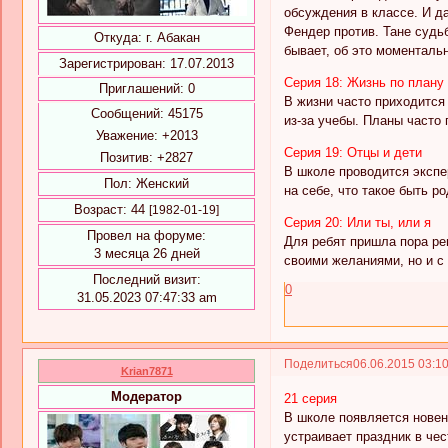
обсуждения в классе. И д
Фендер против. Тане судьб
Откуда:
г. Абакан
бывает, об это моменталь
Зарегистрирован
: 17.07.2013
Серия 18: Жизнь по плану
Приглашений:
0
В жизни часто приходится
Сообщений:
45175
из-за учебы. Планы часто
Уважение:
+2013
Серия 19: Отцы и дети
Позитив:
+2827
В школе проводится экспе
Пол:
Женский
на себе, что такое быть р
Возраст:
44
[1982-01-19]
Серия 20: Или ты, или я
Провел на форуме:
Для ребят пришла пора ре
3 месяца 26 дней
своими желаниями, но и с
Последний визит:
0
31.05.2023 07:47:33 am
Поделиться
06.06.2015 03:1
Krian7871
Модератор
21 серия
В школе появляется новен
устраивает праздник в чес