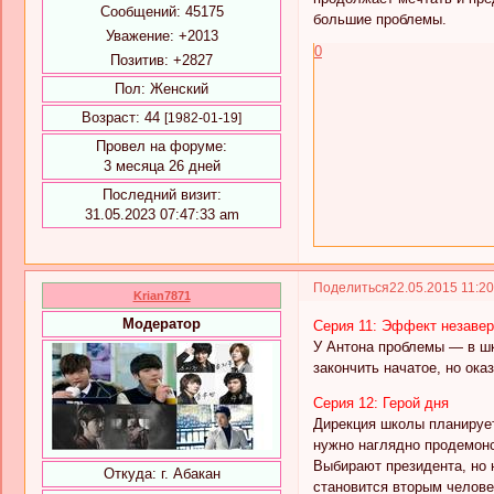
Сообщений:
45175
большие проблемы.
Уважение:
+2013
0
Позитив:
+2827
Пол:
Женский
Возраст:
44
[1982-01-19]
Провел на форуме:
3 месяца 26 дней
Последний визит:
31.05.2023 07:47:33 am
Поделиться
22.05.2015 11:2
Krian7871
Модератор
Серия 11: Эффект незаве
У Антона проблемы — в шк
закончить начатое, но ока
Серия 12: Герой дня
Дирекция школы планирует
нужно наглядно продемонс
Выбирают президента, но 
Откуда:
г. Абакан
становится вторым челове