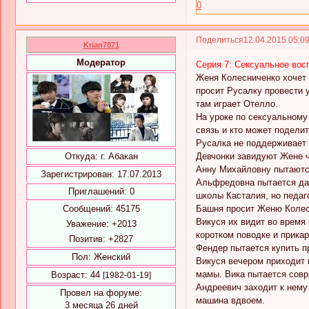
0
Поделиться
12.04.2015 05:0
Krian7871
Модератор
Серия 7: Сексуальное вос
Женя Колесниченко хочет 
просит Русалку провести 
там играет Отелло.
На уроке по сексуальному 
связь и кто может подели
Русалка не поддерживает 
Девчонки завидуют Жене чт
Откуда:
г. Абакан
Анну Михайловну пытаются
Зарегистрирован
: 17.07.2013
Альфредовна пытается дат
Приглашений:
0
школы Касталия, но педа
Башня просит Женю Колесн
Сообщений:
45175
Викуся их видит во время
Уважение:
+2013
коротком поводке и прикар
Позитив:
+2827
Фендер пытается купить пр
Пол:
Женский
Викуся вечером приходит 
мамы. Вика пытается совр
Возраст:
44
[1982-01-19]
Андреевич заходит к нему 
Провел на форуме:
машина вдвоем.
3 месяца 26 дней