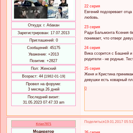
22 серия
Евгений подозревает отца
любовь.
Откуда:
г. Абакан
23 серия
Ради Бальмонта Ксения бе
Зарегистрирован
: 17.07.2013
понимает, что отверг деву
Приглашений:
0
Сообщений:
45175
24 серия
Вика ссорится с Башней и 
Уважение:
+2013
родители - не родные. Те
Позитив:
+2827
Пол:
Женский
25 серия
Женя и Кристина принимаю
Возраст:
44
[1982-01-19]
девушки есть коварный пл
Провел на форуме:
0
3 месяца 26 дней
Последний визит:
31.05.2023 07:47:33 am
Поделиться
19.01.2017 05:5
Krian7871
Модератор
26 серия