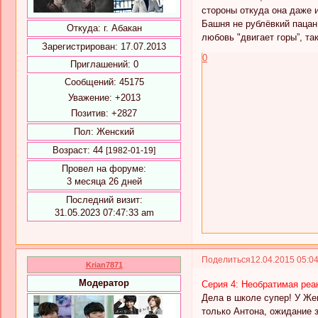
стороны откуда она даже 
Башня не рублёвкий пацан 
Откуда:
г. Абакан
любовь "двигает горы”, т
Зарегистрирован
: 17.07.2013
0
Приглашений:
0
Сообщений:
45175
Уважение:
+2013
Позитив:
+2827
Пол:
Женский
Возраст:
44
[1982-01-19]
Провел на форуме:
3 месяца 26 дней
Последний визит:
31.05.2023 07:47:33 am
Поделиться
12.04.2015 05:0
Krian7871
Модератор
Серия 4: Необратимая реа
Дела в школе супер! У Жен
только Антона, ожидание з