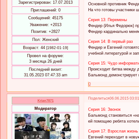
Зарегистрирован
: 17.07.2013
Основной противник Фенде
На что готовы участники 
Приглашений:
0
Сообщений:
45175
Серия 13: Перемены
Уважение:
+2013
Фендер (Илья Федорюк) пр
Позитив:
+2827
Фендер кардинально меня
Пол:
Женский
Серия 14: В первый раз
Фендер и Евгений готовятс
Возраст:
44
[1982-01-19]
учебной литературой и за
Провел на форуме:
3 месяца 26 дней
Серия 15: Чудо информат
Происходит битва между 
Последний визит:
31.05.2023 07:47:33 am
Бальмонд демонстрирует м
0
Поделиться
06.06.2015 03:0
Krian7871
Модератор
Серия 16: Звонок
Бальмонд становиться «на
ей помощию ребята хотели
Серия 17: Взрослая жизнь
Евгений переходит в нову