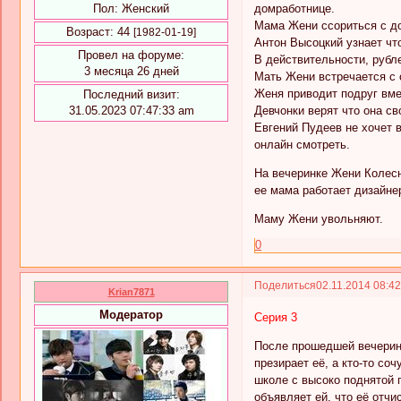
домработнице.
Пол:
Женский
Мама Жени ссориться с до
Возраст:
44
[1982-01-19]
Антон Высоцкий узнает чт
Провел на форуме:
В действительности, рубл
3 месяца 26 дней
Мать Жени встречается с 
Женя приводит подруг вмес
Последний визит:
Девчонки верят что она св
31.05.2023 07:47:33 am
Евгений Пудеев не хочет 
онлайн смотреть.
На вечеринке Жени Колесн
ее мама работает дизайне
Маму Жени увольняют.
0
Поделиться
02.11.2014 08:4
Krian7871
Модератор
Серия 3
После прошедшей вечеринк
презирает её, а кто-то со
школе с высоко поднятой 
объявляет ей, что её отч