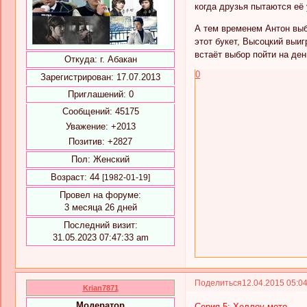
когда друзья пытаются её
А тем временем Антон выб
этот букет, Высоцкий выиг
встаёт выбор пойти на де
Откуда:
г. Абакан
0
Зарегистрирован
: 17.07.2013
Приглашений:
0
Сообщений:
45175
Уважение:
+2013
Позитив:
+2827
Пол:
Женский
Возраст:
44
[1982-01-19]
Провел на форуме:
3 месяца 26 дней
Последний визит:
31.05.2023 07:47:33 am
Поделиться
12.04.2015 05:0
Krian7871
Модератор
Серия 5: Хеллоу мото