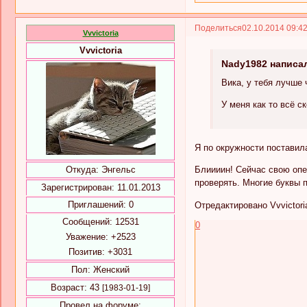
Поделиться
02.10.2014 09:4
Vvvictoria
Vvvictoria
Nady1982 написал
Вика, у тебя лучше 
У меня как то всё с
Я по окружности поставила
Блиииин! Сейчас свою опе
Откуда:
Энгельс
проверять. Многие буквы 
Зарегистрирован
: 11.01.2013
Приглашений:
0
Отредактировано Vvvictoria
Сообщений:
12531
0
Уважение:
+2523
Позитив:
+3031
Пол:
Женский
Возраст:
43
[1983-01-19]
Провел на форуме: