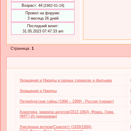
Возраст:
44
[1982-01-19]
Провел на форуме:
3 месяца 26 дней
Последний визит:
31.05.2023 07:47:33 am
Страница:
1
Украшения и Наряды в разных сериалах и фильмах
Украшения и Наряды
Петербургские тайны (1994 – 1999) - Россия (сериал)
Анжелика, маркиза ангелов(2013,1964)- Франц.,Герм.
(ФРГ),Ит.(кинороман)
Унесённые ветром/Скарлетт (1939/1994)-