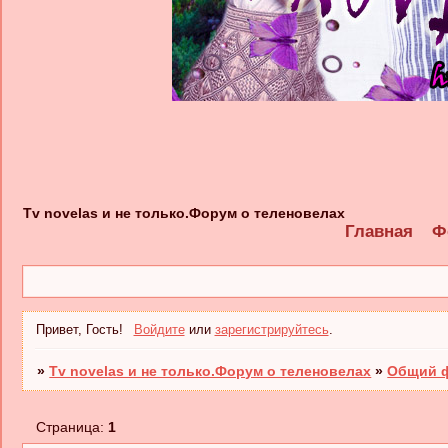
Tv novelas и не только.Форум о теленовелах
Главная
Ф
Привет, Гость!
Войдите
или
зарегистрируйтесь
.
»
Tv novelas и не только.Форум о теленовелах
»
Общий ф
Страница:
1