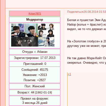
Поделиться
26.08.2014 01:5
Krian7871
Модератор
Белая и пушистая Эми Ада
Набор (колье + браслет) и
видел, не то что держал и
На «Золотом глобусе» в 2
другому уже не может, пр
Откуда:
г. Абакан
Зарегистрирован
: 17.07.2013
Не так давно Мэри-Кейт О
ожерелье. Очевидно, что
Приглашений:
0
Сообщений:
45175
+1
Уважение:
+2013
Позитив:
+2827
Пол:
Женский
Возраст:
44
[1982-01-19]
Провел на форуме:
3 месяца 26 дней