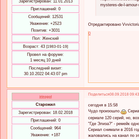
Зарегистрирован
: 11.01.2013
mysteres-de-l-amour
Приглашений:
0
Сообщений:
12531
Уважение:
+2523
Отредактировано Vvvictoria
Позитив:
+3031
0
Пол:
Женский
Возраст:
43
[1983-01-19]
Провел на форуме:
1 месяц 10 дней
Последний визит:
30.10.2022 04:43:07 pm
Поделиться
08.09.2018 09:4
irinsgol
Старожил
сегодня в 15:58
Чудо произошло.
Сериал
Зарегистрирован
: 18.02.2018
сериале 120 серий, но, во
Приглашений:
0
"Где Элиза?" - ремейк одн
Сообщений:
964
Сериал снимали в 2016 го
Уважение:
+187
жаловались на канал по эт