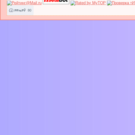
80
РРљРЎ