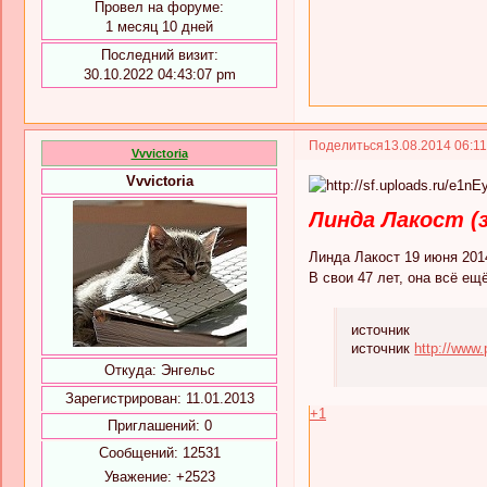
Провел на форуме:
1 месяц 10 дней
Последний визит:
30.10.2022 04:43:07 pm
Поделиться
13.08.2014 06:1
Vvvictoria
Vvvictoria
Линда Лакост (
Линда Лакост 19 июня 201
В свои 47 лет, она всё ещ
источник
источник
http://www
Откуда:
Энгельс
Зарегистрирован
: 11.01.2013
+1
Приглашений:
0
Сообщений:
12531
Уважение:
+2523