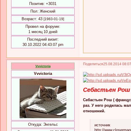
Позитив:
+3031
Пол:
Женский
Возраст:
43
[1983-01-19]
Провел на форуме:
1 месяц 10 дней
Последний визит:
30.10.2022 04:43:07 pm
Поделиться
25.08.2014 08:0
Vvvictoria
Vvvictoria
Себастьен Рош 
Себастьен Рош ( француз
раз. У него родилась ма
отношений.
Откуда:
Энгельс
источник
http://www.closermag.