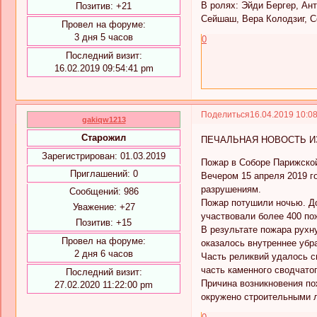
В ролях: Эйди Бергер, Ан
Позитив:
+21
Сейшаш, Вера Колодзиг, С
Провел на форуме:
3 дня 5 часов
0
Последний визит:
16.02.2019 09:54:41 pm
Поделиться
16.04.2019 10:0
gakiqw1213
Старожил
ПЕЧАЛЬНАЯ НОВОСТЬ И
Зарегистрирован
: 01.03.2019
Пожар в Соборе Парижско
Приглашений:
0
Вечером 15 апреля 2019 г
разрушениям.
Сообщений:
986
Пожар потушили ночью. До
Уважение:
+27
участвовали более 400 по
Позитив:
+15
В результате пожара рухн
Провел на форуме:
оказалось внутреннее убр
2 дня 6 часов
Часть реликвий удалось с
часть каменного сводчатог
Последний визит:
Причина возникновения по
27.02.2020 11:22:00 pm
окружено строительными 