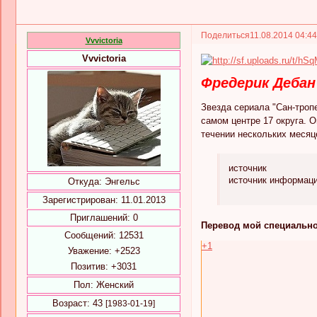
Поделиться
11.08.2014 04:4
Vvvictoria
Vvvictoria
Фредерик Деба
Звезда сериала "Сан-троп
самом центре 17 округа. 
течении нескольких месяц
источник
источник информац
Откуда:
Энгельс
Зарегистрирован
: 11.01.2013
Приглашений:
0
Перевод мой специально
Сообщений:
12531
+1
Уважение:
+2523
Позитив:
+3031
Пол:
Женский
Возраст:
43
[1983-01-19]