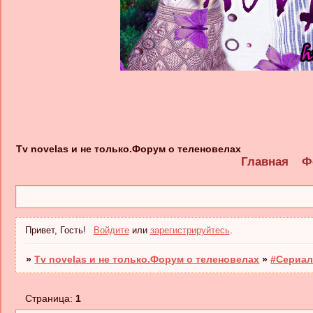
Tv novelas и не только.Форум о теленовелах
Главная
Ф
Привет, Гость!
Войдите
или
зарегистрируйтесь
.
»
Tv novelas и не только.Форум о теленовелах
»
#Сериал
Страница:
1