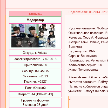
Поделиться
06.08.2014 06:5
Krian7871
Модератор
Русское название: Любящ
Оригинальное название: 
Режисер: Хосе А. Феррара
Актеры: Габи Эспино, Рен
Баптиста
Год выпуска: 1999
Откуда:
г. Абакан
Страна: Венесуэла
Зарегистрирован
: 17.07.2013
Производство: Venevision 
Приглашений:
0
Количество серий: 100
Жанр: Теленовелла
Сообщений:
45175
Уважение:
+2013
Юная Ивана Роблес влюбля
Позитив:
+2827
пытается заставить Райму
Патти, не собирается отд
Пол:
Женский
убийстве. Смогут ли влюб
Возраст:
44
[1982-01-19]
0
Провел на форуме:
3 месяца 26 дней