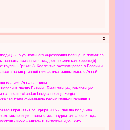
2
дведицы». Музыкального образования певица не получила,
бственному признанию, владеет не слишком хорошо[6].
ве группы «Гризли»). Коллектив гастролировал в России и
спорта по спортивной гимнастике, занималась с Анной
изменила имя Анна на Нюша.
, исполнив песню Бьянки «Были танцы», композицию
я», песню «London bridge» певицы Fergie.
кже записала финальную песню главной героини в
уреатом премии «Бог Эфира 2009», певица получила
ту же композицию Нюша стала лауреатом «Песни года —
русскоязычную «Ангел» и англоязычную «Why».