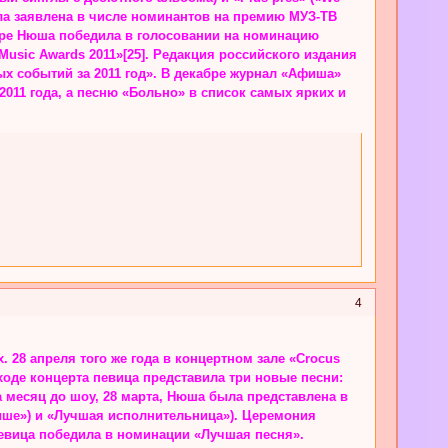
ыла заявлена в числе номинантов на премию МУЗ-ТВ
бре Нюша победила в голосовании на номинацию
usic Awards 2011»[25]. Редакция российского издания
х событий за 2011 год». В декабре журнал «Афиша»
011 года, а песню «Больно» в список самых ярких и
4
 28 апреля того же года в концертном зале «Crocus
ходе концерта певица представила три новые песни:
За месяц до шоу, 28 марта, Нюша была представлена в
ыше») и «Лучшая исполнительница»). Церемония
певица победила в номинации «Лучшая песня».