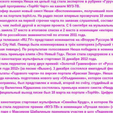
ского номера Нюша на целый год стала экспертом в рубрике «Гуру» (
щей программы «TopHit Чарт» на канале МУЗ-ТВ.
 эфир вышел новый сингл Нюши «Воспоминание», получивший поло
я на портале tophit.ru. На радио песня впервые прозвучала 10 июня
аходился на первой строчке чарта по заявкам слушателей, составл
, чем любой другой в истории проекта. С 6 сентября на музыкальн
 заняла 17 место в итоговом списке и 2 место в номинации «интер
50-ти российских знаменитостей по итогам 2011 года.
года телеканал «RU.TV» представил номинантов на «Вторую Русскую
s City Hall. Певица была номинирована в трёх категориях («Лучший
шая певица»). По результатам голосования Нюша победила в номин
ялась премьера клипа «Это Новый Год». Песня стала саундтреком 
В кинотеатрах мультфильм стартовал 31 декабря 2012 года.
стала лауреатом сразу двух премий: «Золотой Граммофон» от «Русс
 года 2012» (за песню «Выше»). 3 декабря состоялся ежегодный фе
таты «Годового чарта» по версии портала «Красная Звезда». Нюша
ода началась подготовка нового шоу «Объединение», которое состоял
ограммы, был представлен и новый, второй по счёту, студийный 
шоу Валентина Юдашкина состоялась премьера нового сингла «Наеди
фициальный выход песни был 18 марта на портале «TopHit». Цифров
в кинотеатрах стартовал мультфильм «Семейка Крудс», в котором Н
а стала лауреатом премии «МУЗ-ТВ» в номинации «Лучшая песня» (
 паре с Максимом Шабалиным принимала участие в шоу «Ледниковый