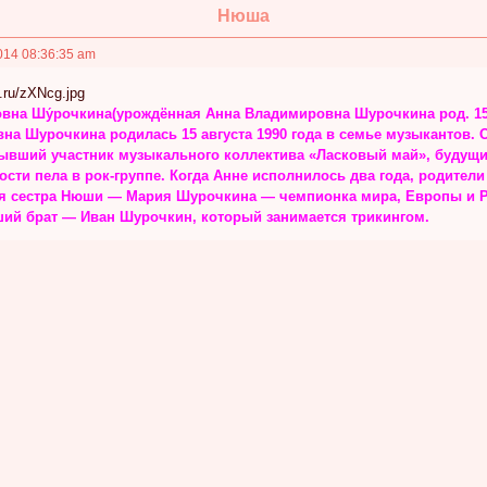
Нюша
014 08:36:35 am
овна Шу́рочкина(урождённая Анна Владимировна Шурочкина род. 15 
на Шурочкина родилась 15 августа 1990 года в семье музыкантов. 
бывший участник музыкального коллектива «Ласковый май», будущ
сти пела в рок-группе. Когда Анне исполнилось два года, родители
я сестра Нюши — Мария Шурочкина — чемпионка мира, Европы и Р
ший брат — Иван Шурочкин, который занимается трикингом.