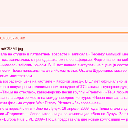
014 08:37:40 am
ала на студию в пятилетнем возрасте и записала «Песенку большой ме
 года занималась с преподавателем по сольфеджио. Фортепиано, по со
анималась тайским боксом. В 11 лет начала выступать на сцене (в соста
песни Нюши написаны на английском языке. Оксана Шурочкина, мастер 
еским мастерством.
а возрастной ценз на кастинге «Фабрики звёзд». В 17 лет официально 
дила в популярном телевизионном конкурсе «СТС зажигает суперзвезду»
Танцы на стёклах», кавер-версию песни группы «Ранетки» «Тебя любила 
 заняла седьмое место на международном конкурсе «Новая волна», а та
сии фильма студии Walt Disney Pictures «Зачарованная».
стила первый сингл «Вою на Луну». 18 апреля 2009 года Нюша стала ла
ции «Радиохит — Исполнительница» за композицию «Вою на Луну». За э
те «Europa Plus LIVE 2009» Нюша представила две новые композиции — 