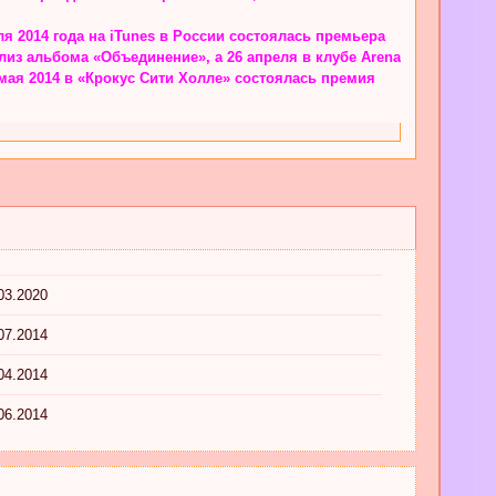
я 2014 года на iTunes в России состоялась премьера
лиз альбома «Объединение», а 26 апреля в клубе Arena
 мая 2014 в «Крокус Сити Холле» состоялась премия
03.2020
07.2014
04.2014
06.2014