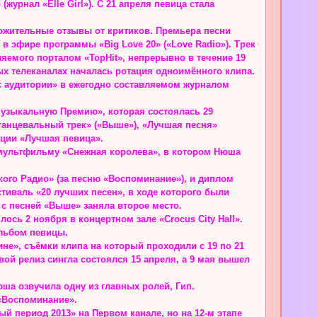
журнал «Elle Girl»). С 21 апреля певица стала
жительные отзывы от критиков. Премьера песни
 в эфире программы «Big Love 20» («Love Radio»). Трек
яемого порталом «TopHit», непрерывно в течение 19
ых телеканалах началась ротация одноимённого клипа.
ес аудитории» в ежегодно составляемом журналом
 Музыкальную Премию», которая состоялась 29
 танцевальный трек» («Выше»), «Лучшая песня»
ации «Лучшая певица».
к мультфильму «Снежная королева», в котором Нюша
кого Радио» (за песню «Воспоминание»), и диплом
стиваль «20 лучших песен», в ходе которого были
 с песней «Выше» заняла второе место.
ось 2 ноября в концертном зале «Crocus City Hall».
альбом певицы.
не», съёмки клипа на который проходили с 19 по 21
ой релиз сингла состоялся 15 апреля, а 9 мая вышел
юша озвучила одну из главных ролей, Гип.
«Воспоминание».
 период 2013» на Первом канале, но на 12-м этапе