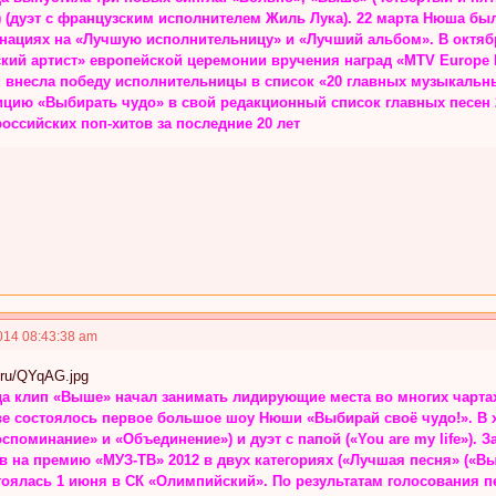
t») (дуэт с французским исполнителем Жиль Лука). 22 марта Нюша б
минациях на «Лучшую исполнительницу» и «Лучший альбом». В октя
ий артист» европейской церемонии вручения наград «MTV Europe M
d внесла победу исполнительницы в список «20 главных музыкальны
цию «Выбирать чудо» в свой редакционный список главных песен 2
оссийских поп-хитов за последние 20 лет
014 08:43:38 am
да клип «Выше» начал занимать лидирующие места во многих чартах.
кве состоялось первое большое шоу Нюши «Выбирай своё чудо!». В 
споминание» и «Объединение») и дуэт с папой («You are my life»). 
в на премию «МУЗ-ТВ» 2012 в двух категориях («Лучшая песня» («В
тоялась 1 июня в СК «Олимпийский». По результатам голосования 