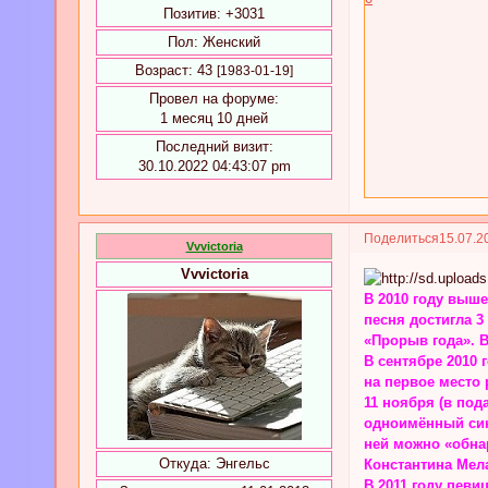
Позитив:
+3031
Пол:
Женский
Возраст:
43
[1983-01-19]
Провел на форуме:
1 месяц 10 дней
Последний визит:
30.10.2022 04:43:07 pm
Поделиться
15.07.2
Vvvictoria
Vvvictoria
В 2010 году выше
песня достигла 
«Прорыв года». В
В сентябре 2010 
на первое место
11 ноября (в под
одноимённый синг
ней можно «обна
Откуда:
Энгельс
Константина Мела
В 2011 году певи