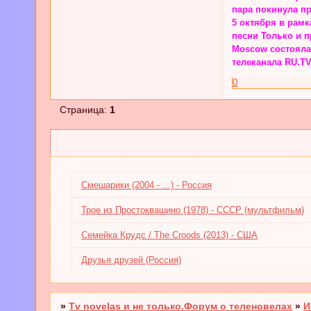
пара покинула пр
5 октября в рамк
песни Только и п
Moscow состоялас
телеканала RU.T
0
Страница:
1
Смешарики (2004 - ...) - Россия
Трое из Простоквашино (1978) - СССР (мультфильм)
Семейка Крудс / The Croods (2013) - США
Друзья друзей (Россия)
»
Tv novelas и не только.Форум о теленовелах
»
И