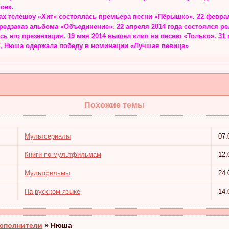
оек.
ах телешоу «Хит» состоялась премьера песни «Пёрышко». 22 феврал
редзаказ альбома «Объединение». 22 апреля 2014 года состоялся ре
ь его презентация. 19 мая 2014 вышел клип на песню «Только». 31
V, Нюша одержала победу в номинации «Лучшая певица»
Похожие темы
Мультсериалы
07.
Книги по мультфильмам
12.
Мультфильмы
24.
На русском языке
14.
сполнители
»
Нюша