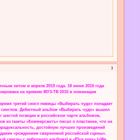
3
ным хитом в апреле 2010 года. 18 июня 2010 года
инирована на премию МУЗ-ТВ 2010 в номинации
е время третий сингл певицы «Выбирать чудо» попадает
ых синглов. Дебютный альбом «Выбирать чудо» вышел
иг шестой позиции в российском чарте альбомов,
в из газеты «Коммерсантъ» писал о пластинке, что на
парадоксальность, достойную лучших произведений
издание «рождением сверхновой российской сцены».
ый синглы с дебютного альбома) и «Plus pres» («We