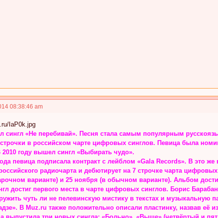
014 08:38:46 am
л сингл «Не перебивай». Песня стала самым популярным русскоязыч
3 строчки в российском чарте цифровых синглов. Певица была ном
 2010 году вышел сингл «Выбирать чудо».
года певица подписала контракт с лейблом «Gala Records». В это ж
 российского радиочарта и дебютирует на 7 строчке чарта цифров
арочном варианте) и 25 ноября (в обычном варианте). Альбом дост
л достиг первого места в чарте цифровых синглов. Борис Барабано
ружить чуть ли не пелевинскую мистику в текстах и музыкальную 
дзе». В Muz.ru также положительно описали пластинку, назвав её 
ца выпустила три новых сингла: «Больно», «Выше» (четвёртый и пят