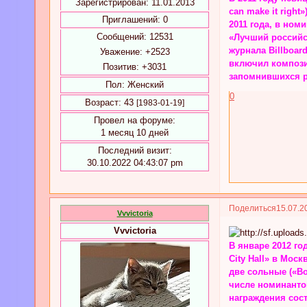
Зарегистрирован
: 11.01.2013
can make it righ
Приглашений:
0
2011 года, в но
Сообщений:
12531
«Лучший российск
журнала Billboar
Уважение:
+2523
включил компози
Позитив:
+3031
запомнившихся р
Пол:
Женский
0
Возраст:
43
[1983-01-19]
Провел на форуме:
1 месяц 10 дней
Последний визит:
30.10.2022 04:43:07 pm
Поделиться
15.07.2
Vvvictoria
Vvvictoria
В январе 2012 го
City Hall» в Мос
две сольные («Во
числе номинанто
награждения сос