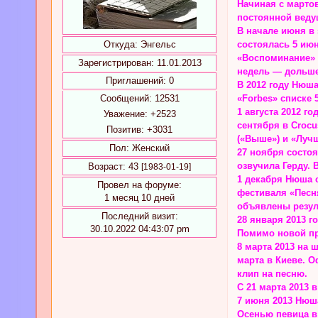
Начиная с мартов
постоянной веду
В начале июня в
Откуда:
Энгельс
состоялась 5 июн
«Воспоминание» н
Зарегистрирован
: 11.01.2013
недель — дольше
Приглашений:
0
В 2012 году Нюша
Сообщений:
12531
«Forbes» списке 
1 августа 2012 
Уважение:
+2523
сентября в Crocu
Позитив:
+3031
(«Выше») и «Луч
Пол:
Женский
27 ноября состо
озвучила Герду. 
Возраст:
43
[1983-01-19]
1 декабря Нюша 
Провел на форуме:
фестиваля «Песня
1 месяц 10 дней
объявлены резуль
Последний визит:
28 января 2013 г
30.10.2022 04:43:07 pm
Помимо новой пр
8 марта 2013 на 
марта в Киеве. О
клип на песню.
С 21 марта 2013 
7 июня 2013 Нюш
Осенью певица в