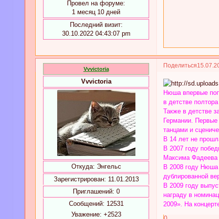
Провел на форуме:
1 месяц 10 дней
Последний визит:
30.10.2022 04:43:07 pm
Поделиться
15.07.2
Vvvictoria
Vvvictoria
Нюша впервые поп
в детстве полтора
Также в детстве з
Германии. Первые 
танцами и сценич
В 14 лет не прошл
В 2007 году побе
Максима Фадеева «
Откуда:
Энгельс
В 2008 году Нюша
дублированной вер
Зарегистрирован
: 11.01.2013
В 2009 году выпу
Приглашений:
0
награду в номина
Сообщений:
12531
2009». На концер
Уважение:
+2523
0