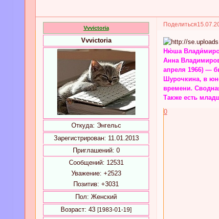
Поделиться
15.07.2
Vvvictoria
Vvvictoria
Ню́ша Влади́мир
Анна Владимиров
апреля 1966) — 
Шурочкина, в юно
времени. Сводна
Также есть млад
0
Откуда:
Энгельс
Зарегистрирован
: 11.01.2013
Приглашений:
0
Сообщений:
12531
Уважение:
+2523
Позитив:
+3031
Пол:
Женский
Возраст:
43
[1983-01-19]