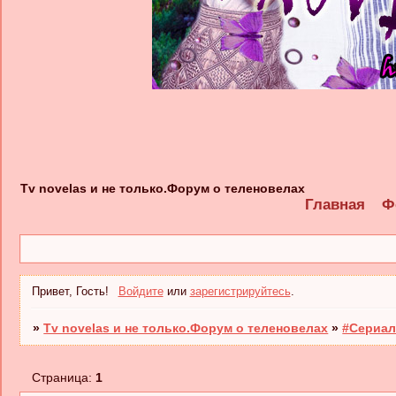
Tv novelas и не только.Форум о теленовелах
Главная
Ф
Привет, Гость!
Войдите
или
зарегистрируйтесь
.
»
Tv novelas и не только.Форум о теленовелах
»
#Сериал
Страница:
1