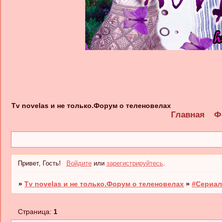
Tv novelas и не только.Форум о теленовелах
Главная
Ф
Привет, Гость!
Войдите
или
зарегистрируйтесь
.
»
Tv novelas и не только.Форум о теленовелах
»
#Сериал
Страница:
1