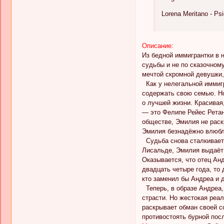
Lorena Meritano - Ps
Описание:
Из бедной иммигрантки в 
судьбы и не по сказочному
мечтой скромной девушки,
Как у нелегальной иммигр
содержать свою семью. Но
о лучшей жизни. Красивая
— это Фелипе Рейес Ретана
обществе, Эмилия не раск
Эмилия безнадёжно влюбля
Судьба снова сталкивает 
Лисальде, Эмилия выдаёт 
Оказывается, что отец Анд
двадцать четыре года, то 
кто заменил бы Андреа и 
Теперь, в образе Андреа,
страсти. Но жестокая реа
раскрывает обман своей с
противостоять бурной пос