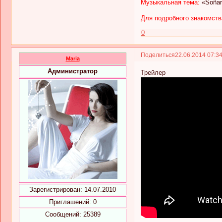
Музыкальная тема:
«Soñar
Для подробного знакомств
0
Поделиться
22.06.2014 07:3
Maria
Администратор
Трейлер
Зарегистрирован
: 14.07.2010
Приглашений:
0
Сообщений:
25389