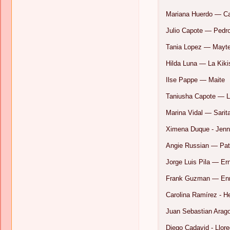
Mariana Huerdo — C
Julio Capote — Pedr
Tania Lopez — Mayt
Hilda Luna — La Kiki
Ilse Pappe — Maite
Taniusha Capote — L
Marina Vidal — Sarit
Ximena Duque - Jen
Angie Russian — Pat
Jorge Luis Pila — E
Frank Guzman — Enr
Carolina Ramírez - He
Juan Sebastian Arag
Diego Cadavid - Llor