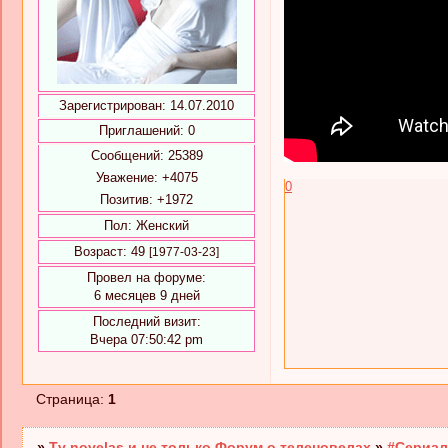
Зарегистрирован
: 14.07.2010
Приглашений:
0
Сообщений:
25389
Уважение:
+4075
0
Позитив:
+1972
Пол:
Женский
Возраст:
49
[1977-03-23]
Провел на форуме:
6 месяцев 9 дней
Последний визит:
Вчера 07:50:42 pm
Страница:
1
»
Tv novelas и не только.Форум о теленовелах
»
#Сериал