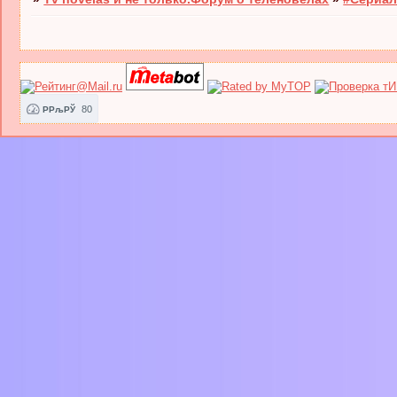
80
РРљРЎ