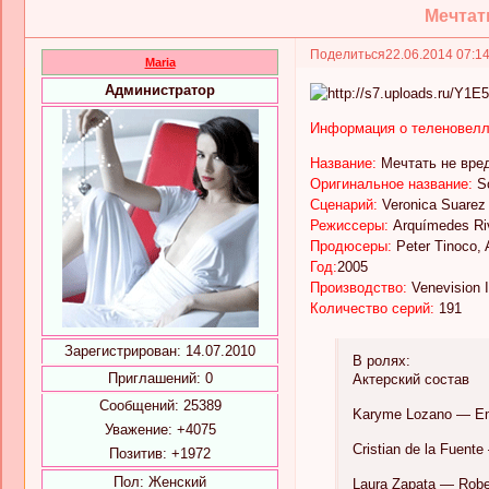
Мечтать
Поделиться
22.06.2014 07:1
Maria
Администратор
Информация о теленовел
Название:
Мечтать не вре
Оригинальное название:
S
Сценарий:
Veronica Suarez
Режиссеры:
Arquímedes Rive
Продюсеры:
Peter Tinoco, 
Год:
2005
Производство:
Venevision I
Количество серий:
191
Зарегистрирован
: 14.07.2010
В ролях:
Приглашений:
0
Актерский состав
Сообщений:
25389
Karyme Lozano — Emi
Уважение:
+4075
Cristian de la Fuent
Позитив:
+1972
Пол:
Женский
Laura Zapata — Robe