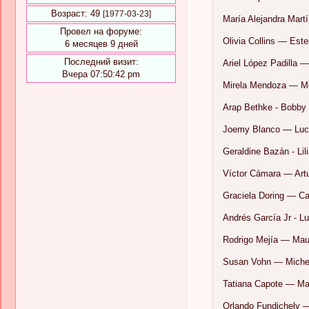
Возраст:
49
[1977-03-23]
María Alejandra Mart
Провел на форуме:
Olivia Collins — Este
6 месяцев 9 дней
Последний визит:
Ariel López Padilla
Вчера 07:50:42 pm
Mirela Mendoza — M
Arap Bethke - Bobby
Joemy Blanco — Lu
Geraldine Bazán - Li
Víctor Cámara — Art
Graciela Doring — Ca
Andrés García Jr - L
Rodrigo Mejía — Maur
Susan Vohn — Michel
Tatiana Capote — Mat
Orlando Fundichely 