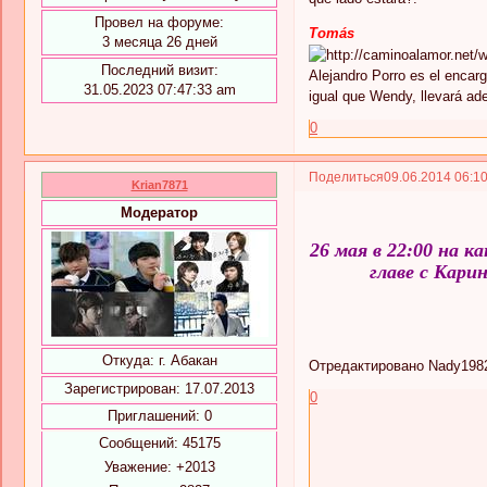
Провел на форуме:
Tomás
3 месяца 26 дней
Последний визит:
Alejandro Porro es el encarg
31.05.2023 07:47:33 am
igual que Wendy, llevará ad
0
Поделиться
09.06.2014 06:1
Krian7871
Модератор
26 мая в 22:00 на к
главе с Кари
Откуда:
г. Абакан
Отредактировано Nady1982 
Зарегистрирован
: 17.07.2013
0
Приглашений:
0
Сообщений:
45175
Уважение:
+2013