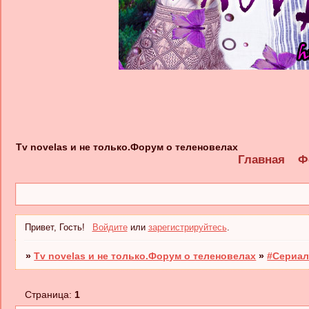
Tv novelas и не только.Форум о теленовелах
Главная
Ф
Привет, Гость!
Войдите
или
зарегистрируйтесь
.
»
Tv novelas и не только.Форум о теленовелах
»
#Сериал
Страница:
1