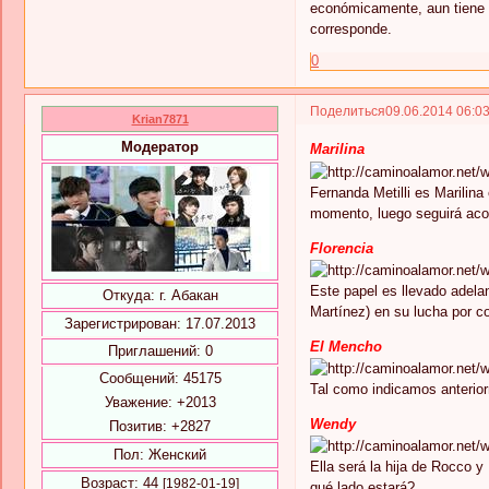
económicamente, aun tiene mu
corresponde.
0
Поделиться
09.06.2014 06:0
Krian7871
Модератор
Marilina
Fernanda Metilli es Marilin
momento, luego seguirá acom
Florencia
Este papel es llevado adelan
Откуда:
г. Абакан
Martínez) en su lucha por c
Зарегистрирован
: 17.07.2013
El Mencho
Приглашений:
0
Сообщений:
45175
Tal como indicamos anterio
Уважение:
+2013
Wendy
Позитив:
+2827
Пол:
Женский
Ella será la hija de Rocco y
Возраст:
44
[1982-01-19]
qué lado estará?.