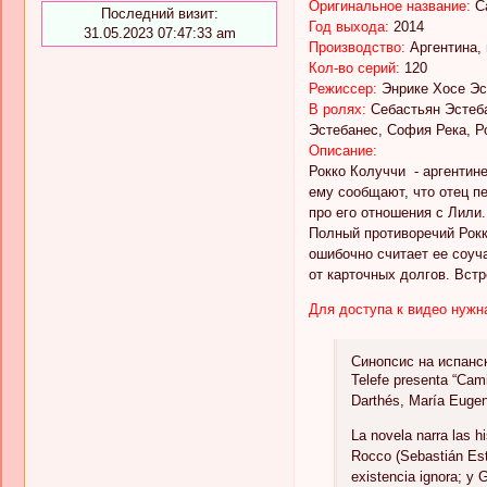
Оригинальное название:
C
Последний визит:
Год выхода:
2014
31.05.2023 07:47:33 am
Производство:
Аргентина, 
Кол-во серий:
120
Режиссер:
Энрике Хосе Эс
В ролях:
Себастьян Эстеба
Эстебанес, София Река, Р
Описание:
Рокко Колуччи - аргентин
ему сообщают, что отец пе
про его отношения с Лили.
Полный противоречий Рокк
ошибочно считает ее соуч
от карточных долгов. Вст
Для доступа к видео нужн
Синопсис на испанс
Telefe presenta “Cam
Darthés, María Eugen
La novela narra las 
Rocco (Sebastián Est
existencia ignora; y 