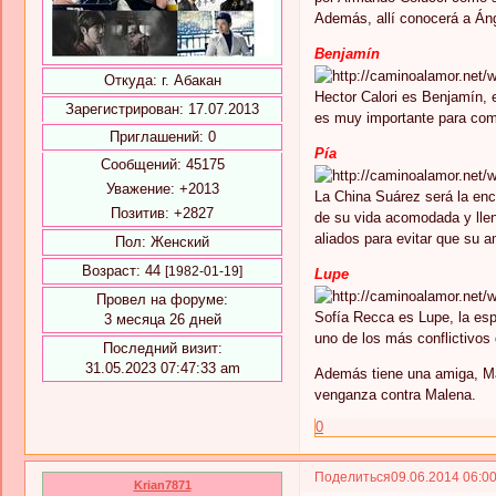
Además, allí conocerá a Áng
Benjamín
Откуда:
г. Абакан
Hector Calori es Benjamín, 
Зарегистрирован
: 17.07.2013
es muy importante para comp
Приглашений:
0
Pía
Сообщений:
45175
Уважение:
+2013
La China Suárez será la enc
Позитив:
+2827
de su vida acomodada y llen
aliados para evitar que su 
Пол:
Женский
Возраст:
44
[1982-01-19]
Lupe
Провел на форуме:
Sofía Recca es Lupe, la esp
3 месяца 26 дней
uno de los más conflictivos
Последний визит:
31.05.2023 07:47:33 am
Además tiene una amiga, Mar
venganza contra Malena.
0
Поделиться
09.06.2014 06:0
Krian7871