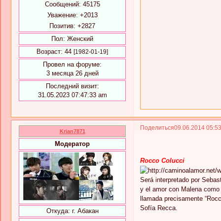
Сообщений:
45175
Уважение:
+2013
Позитив:
+2827
Пол:
Женский
Возраст:
44
[1982-01-19]
Провел на форуме:
3 месяца 26 дней
Последний визит:
31.05.2023 07:47:33 am
Поделиться
09.06.2014 05:5
Krian7871
Модератор
Rocco Colucci
Será interpretado por Sebas
y el amor con Malena como e
llamada precisamente “Rocco
Sofía Recca.
Откуда:
г. Абакан