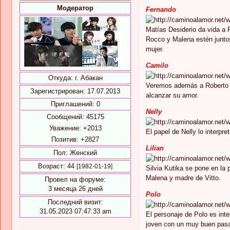
Модератор
Fernando
Matías Desiderio da vida a 
Rocco y Malena estén juntos
mujer.
Camilo
Откуда:
г. Абакан
Veremos además a Roberto V
Зарегистрирован
: 17.07.2013
alcanzar su amor.
Приглашений:
0
Nelly
Сообщений:
45175
Уважение:
+2013
El papel de Nelly lo interp
Позитив:
+2827
Lilian
Пол:
Женский
Возраст:
44
[1982-01-19]
Silvia Kutika se pone en la 
Malena y madre de Vitto.
Провел на форуме:
3 месяца 26 дней
Polo
Последний визит:
31.05.2023 07:47:33 am
El personaje de Polo es inte
joven con un muy buen pasar