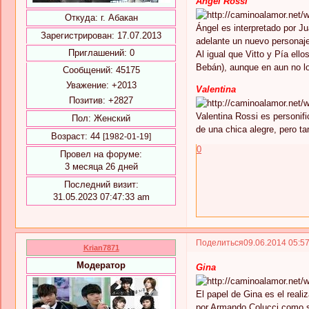
Ángel Rossi
Откуда:
г. Абакан
Ángel es interpretado por Ju
Зарегистрирован
: 17.07.2013
adelante un nuevo personaje
Приглашений:
0
Al igual que Vitto y Pía el
Bebán), aunque en aun no l
Сообщений:
45175
Уважение:
+2013
Valentina
Позитив:
+2827
Valentina Rossi es personif
Пол:
Женский
de una chica alegre, pero t
Возраст:
44
[1982-01-19]
0
Провел на форуме:
3 месяца 26 дней
Последний визит:
31.05.2023 07:47:33 am
Поделиться
09.06.2014 05:5
Krian7871
Модератор
Gina
El papel de Gina es el real
por Armando Colucci como su