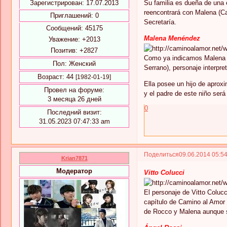
Зарегистрирован
: 17.07.2013
Su familia es dueña de una 
reencontrará con Malena (Ca
Приглашений:
0
Secretaría.
Сообщений:
45175
Malena Menéndez
Уважение:
+2013
Позитив:
+2827
Como ya indicamos Malena se
Пол:
Женский
Serrano), personaje interpr
Возраст:
44
[1982-01-19]
Ella posee un hijo de aprox
Провел на форуме:
y el padre de este niño será
3 месяца 26 дней
0
Последний визит:
31.05.2023 07:47:33 am
Поделиться
09.06.2014 05:5
Krian7871
Модератор
Vitto Colucci
El personaje de Vitto Colucc
capítulo de Camino al Amor s
de Rocco y Malena aunque 