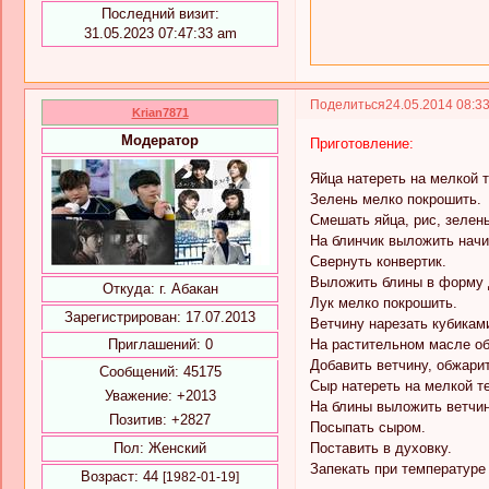
Последний визит:
31.05.2023 07:47:33 am
Поделиться
24.05.2014 08:3
Krian7871
Модератор
Приготовление:
Яйца натереть на мелкой т
Зелень мелко покрошить.
Смешать яйца, рис, зелень
На блинчик выложить начи
Свернуть конвертик.
Выложить блины в форму 
Откуда:
г. Абакан
Лук мелко покрошить.
Зарегистрирован
: 17.07.2013
Ветчину нарезать кубикам
На растительном масле об
Приглашений:
0
Добавить ветчину, обжарит
Сообщений:
45175
Сыр натереть на мелкой те
Уважение:
+2013
На блины выложить ветчин
Позитив:
+2827
Посыпать сыром.
Поставить в духовку.
Пол:
Женский
Запекать при температуре 
Возраст:
44
[1982-01-19]