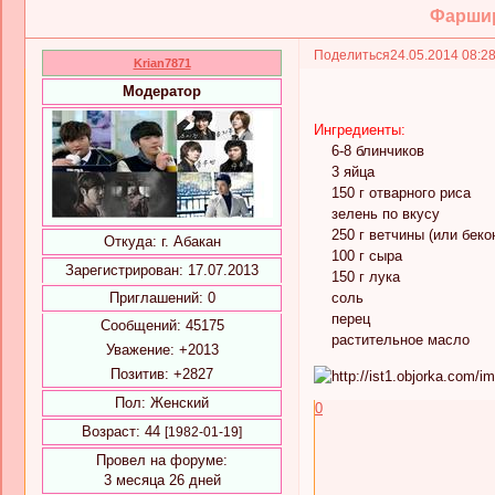
Фаршир
Поделиться
24.05.2014 08:2
Krian7871
Модератор
Ингредиенты:
6-8 блинчиков
3 яйца
150 г отварного риса
зелень по вкусу
250 г ветчины (или бекона
Откуда:
г. Абакан
100 г сыра
Зарегистрирован
: 17.07.2013
150 г лука
Приглашений:
0
соль
перец
Сообщений:
45175
растительное масло
Уважение:
+2013
Позитив:
+2827
Пол:
Женский
0
Возраст:
44
[1982-01-19]
Провел на форуме:
3 месяца 26 дней