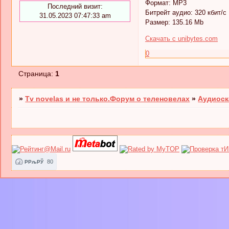
Формат: MP3
Последний визит:
Битрейт аудио: 320 кбит/c
31.05.2023 07:47:33 am
Размер: 135.16 Мb
Скачать с unibytes.com
0
Страница:
1
»
Tv novelas и не только.Форум о теленовелах
»
Аудиоск
80
РРљРЎ