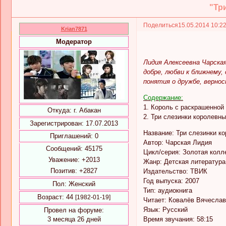
"Тр
Поделиться
15.05.2014 10:2
Krian7871
Модератор
Лидия Алексеевна Чарская
добре, любви к ближнему
понятия о дружбе, вернос
Содержание:
1. Король с раскрашенной
Откуда:
г. Абакан
2. Три слезинки королевны
Зарегистрирован
: 17.07.2013
Название: Три слезинки к
Приглашений:
0
Автор: Чарская Лидия
Сообщений:
45175
Цикл/серия: Золотая колл
Уважение:
+2013
Жанр: Детская литература
Позитив:
+2827
Издательство: ТВИК
Год выпуска: 2007
Пол:
Женский
Тип: аудиокнига
Возраст:
44
[1982-01-19]
Читает: Ковалёв Вячеслав
Язык: Русский
Провел на форуме:
3 месяца 26 дней
Время звучания: 58:15