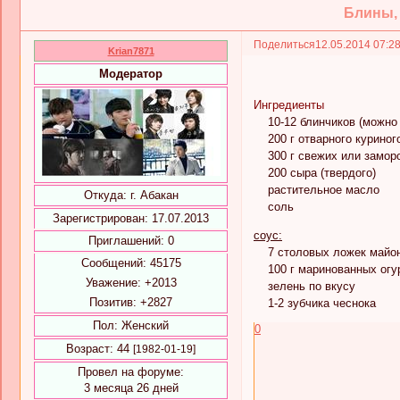
Блины,
Поделиться
12.05.2014 07:2
Krian7871
Модератор
Ингредиенты
10-12 блинчиков (можно 
200 г отварного куриног
300 г свежих или заморо
200 сыра (твердого)
растительное масло
Откуда:
г. Абакан
соль
Зарегистрирован
: 17.07.2013
соус:
Приглашений:
0
7 столовых ложек майо
Сообщений:
45175
100 г маринованных огу
Уважение:
+2013
зелень по вкусу
Позитив:
+2827
1-2 зубчика чеснока
Пол:
Женский
0
Возраст:
44
[1982-01-19]
Провел на форуме:
3 месяца 26 дней