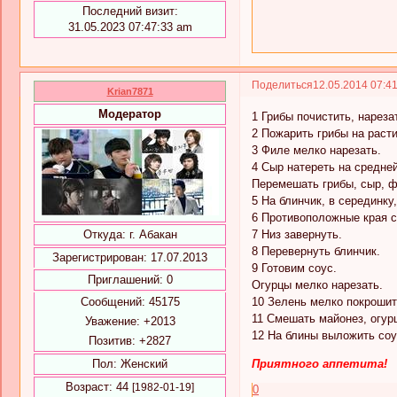
Последний визит:
31.05.2023 07:47:33 am
Поделиться
12.05.2014 07:4
Krian7871
Модератор
1 Грибы почистить, нареза
2 Пожарить грибы на расти
3 Филе мелко нарезать.
4 Сыр натереть на средней
Перемешать грибы, сыр, ф
5 На блинчик, в серединку
6 Противоположные края с
7 Низ завернуть.
Откуда:
г. Абакан
8 Перевернуть блинчик.
Зарегистрирован
: 17.07.2013
9 Готовим соус.
Приглашений:
0
Огурцы мелко нарезать.
10 Зелень мелко покрошит
Сообщений:
45175
11 Смешать майонез, огур
Уважение:
+2013
12 На блины выложить соу
Позитив:
+2827
Приятного аппетита!
Пол:
Женский
Возраст:
44
[1982-01-19]
0