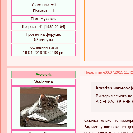
Уважение:
+6
Позитив:
+1
Пол:
Мужской
Возраст:
41
[1985-01-04]
Провел на форуме:
52 минуты
Последний визит:
19.04.2016 10:02:38 pm
Поделиться
06.07.2015 11:4
Vvvictoria
Vvvictoria
krastish написал(
Виктория ссылка не 
А СЕРИАЛ ОЧЕНЬ КЛ
Ссылки только что провер
Видимо, у вас пока нет д
оставленных на нашем фор