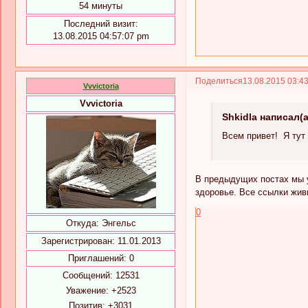
54 минуты
Последний визит:
13.08.2015 04:57:07 pm
Поделиться
13.08.2015 03:4
Vvvictoria
Vvvictoria
Shkidla написал(а
Всем привет! Я тут 
В предыдущих постах мы у
здоровье. Все ссылки жи
0
Откуда:
Энгельс
Зарегистрирован
: 11.01.2013
Приглашений:
0
Сообщений:
12531
Уважение:
+2523
Позитив:
+3031