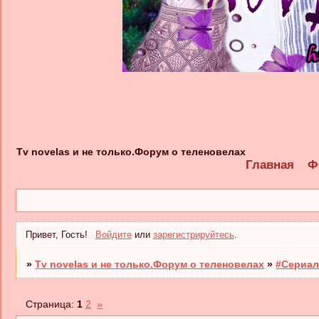
Tv novelas и не только.Форум о теленовелах
Главная
Ф
Привет, Гость!
Войдите
или
зарегистрируйтесь
.
»
Tv novelas и не только.Форум о теленовелах
»
#Сериал
Страница:
1
2
»