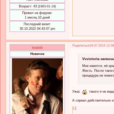
Возраст:
43
[1983-01-19]
Провел на форуме:
1 месяц 10 дней
Последний визит:
30.10.2022 04:43:07 pm
Поделиться
26.07.2015 12:3
krastish
Новичок
Vvvictoria написа
Мне кажется, её кра
Жесть. После такого
процедура не помога
Ужас
такого я не виде
А сериал действительно х
+1