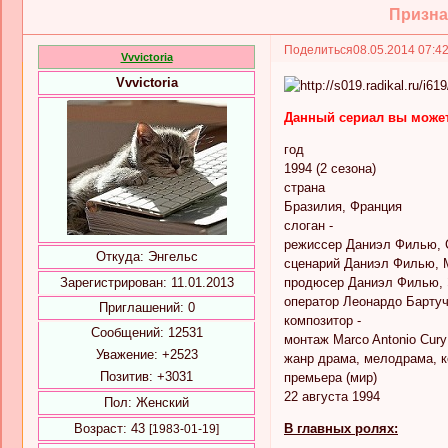
Призна
Поделиться
08.05.2014 07:4
Vvvictoria
Vvvictoria
Данный сериал вы может
год
1994 (2 сезона)
страна
Бразилия, Франция
слоган -
режиссер Даниэл Филью,
Откуда:
Энгельс
сценарий Даниэл Филью, М
Зарегистрирован
: 11.01.2013
продюсер Даниэл Филью, 
оператор Леонардо Барту
Приглашений:
0
композитор -
Сообщений:
12531
монтаж Marco Antonio Cury
Уважение:
+2523
жанр драма, мелодрама, ко
Позитив:
+3031
премьера (мир)
22 августа 1994
Пол:
Женский
Возраст:
43
В главных ролях:
[1983-01-19]