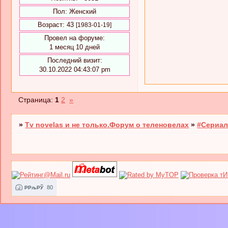
Пол:
Женский
Возраст:
43
[1983-01-19]
Провел на форуме:
1 месяц 10 дней
Последний визит:
30.10.2022 04:43:07 pm
Страница:
1
2
»
»
Tv novelas и не только.Форум о теленовелах
»
#Сериал
80
РРљРЎ