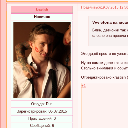
Поделиться
19.07.2015 12:5
krastish
Новичок
Vvvictoria написа
Блин, девчонки так 
словно она прошла и
Это да,её просто не узнат
Ну на самом деле так и 
Столько внимания и событ
Отредактировано krastish (
+1
Откуда:
Rus
Зарегистрирован
: 06.07.2015
Приглашений:
0
Сообщений:
6