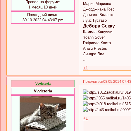
Провел на форуме:
Мария Мариана
1 месяц 10 дней
Джорджиана Гоэс
Последний визит:
Дэниэль Валенте
30.10.2022 04:43:07 pm
Луис Густаво
Дебора Секку
Камила Капуччи
Yoann Sover
Габриела Коста
Analú Prestes
Линдра Лил
...
+1
Поделиться
08.05.2014 07:4
Vvvictoria
Vvvictoria
+1