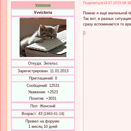
Поделиться
19.07.2015 08:3
Vvvictoria
Vvvictoria
Помню я ещё маленькой бы
Так вот, в разных ситуаци
сразу вспоминается то вре
0
Откуда:
Энгельс
Зарегистрирован
: 11.01.2013
Приглашений:
0
Сообщений:
12531
Уважение:
+2523
Позитив:
+3031
Пол:
Женский
Возраст:
43
[1983-01-19]
Провел на форуме:
1 месяц 10 дней