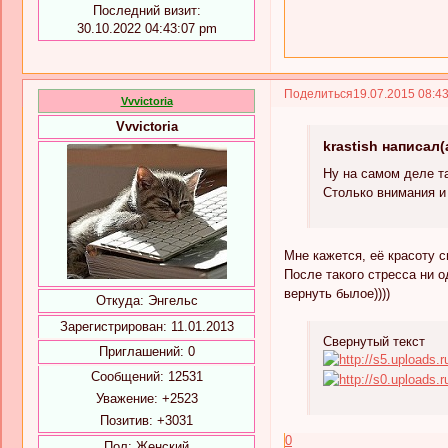
Последний визит:
30.10.2022 04:43:07 pm
Поделиться
19.07.2015 08:4
Vvvictoria
Vvvictoria
krastish написал(
Ну на самом деле 
Столько внимания и
Мне кажется, её красоту с
После такого стресса ни о
вернуть былое))))
Откуда:
Энгельс
Зарегистрирован
: 11.01.2013
Свернутый текст
Приглашений:
0
Сообщений:
12531
Уважение:
+2523
Позитив:
+3031
0
Пол:
Женский