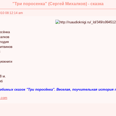
"Три поросенка" (Сергей Михалков) - сказка
010 08:12:14 am
осёнка
халков
лодия
Литвинов
8
диокниги
8 м.
мб
юбимых сказок "Три поросёнка". Веселая, поучительная история
s.com