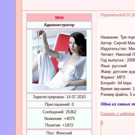
Поделиться
20.07.2
Maria
Администратор
Название: Три пор
Автор: Сергей Ми
Издательство: Ме
Читает: Николай 
Год выпуска:: 200
Язык: русский
Жанр: детские ау
Формат: MP3
Битрейт: 64 kbps
Время звучания: 1
Размер файла: 5 
Зарегистрирован
: 14.07.2010
Одна из самых л
Приглашений:
0
Сообщений:
25362
Скачать с unibyte
Уважение:
+4075
0
Позитив:
+1972
Пол:
Женский