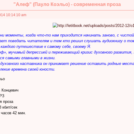
"Алеф" (Пауло Коэльо) - современная проза
014 10:14:10 am
ни моменты, когда что-то нам приходится начинать заново, с чисто
ает поведать читателям и тем кто решил слушать аудиокнигу о том
 каждого путешествие к самому себе, своему Я.
еф», мучимый депрессией и переживающий кризис духовного развити
ся самыми главными в жизни.
 духовного наставника он принимает решение оставить родные места
алекие времена своей юности.
льо
в Концевич
MP3
я проза
8 кбит/сек
 часов 42 мин.