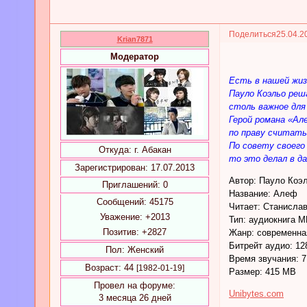
Поделиться
25.04.2
Krian7871
Модератор
Есть в нашей жиз
Пауло Коэльо реш
столь важное для
Герой романа «Ал
по праву считать
По совету своего
Откуда:
г. Абакан
то это делал в д
Зарегистрирован
: 17.07.2013
Автор: Пауло Коэ
Приглашений:
0
Название: Алеф
Сообщений:
45175
Читает: Станисла
Уважение:
+2013
Тип: аудиокнига 
Позитив:
+2827
Жанр: современна
Битрейт аудио: 12
Пол:
Женский
Время звучания: 7
Возраст:
44
[1982-01-19]
Размер: 415 MB
Провел на форуме:
Unibytes.com
3 месяца 26 дней