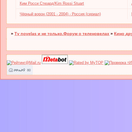
Ким Росси Стюард/Kim Rossi Stuart
Чёрный ворон (2001 - 2004) - Россия (сериал)
»
Tv novelas и не только.Форум о теленовелах
»
Кино др
80
РРљРЎ