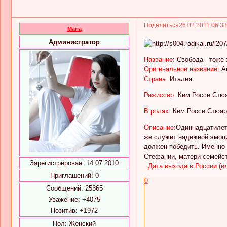
Поделиться
26.02.2011 06:3
Maria
Администратор
Название:
Свобода - тоже
Оригинальное название:
A
Страна:
Италия
Режиссёр:
Ким Росси Стю
В ролях:
Ким Росси Стюарт
Описание:
Одиннадцатилетн
же служит надежной эмоци
должен победить. Именно 
Стефании, матери семейст
Зарегистрирован
: 14.07.2010
Дата выхода в России (ил
Приглашений:
0
0
Сообщений:
25365
Уважение:
+4075
Позитив:
+1972
Пол:
Женский