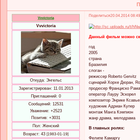
П
Поделиться
20.04.2014 08:4
Vvvictoria
Vvvictoria
Данный фильм можно ска
год
2005
страна
Бразилия
слоган -
режиссер Roberto Gervitz
Откуда:
Энгельс
сценарий Хорхе Дюран, Rob
Зарегистрирован
: 11.01.2013
продюсер Франциско Рама
оператор Лауру Эскорел
Приглашений:
0
композитор Энрике Ксавье
Сообщений:
12531
художник Адриан Купер
Уважение:
+2523
монтаж Манга Кэмпион
Позитив:
+3031
жанр драма, мелодрама
Пол:
Женский
В главных ролях:
Возраст:
43
[1983-01-19]
Фелипе Камаргу