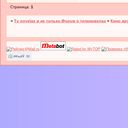
Страница:
1
»
Tv novelas и не только.Форум о теленовелах
»
Кино др
80
РРљРЎ