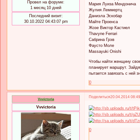
Провел на форуме:
Мария Луиза Мендонича
1 месяц 10 дней
Жулия Леммертц
Последний визит:
Даниэла Эскобар
30.10.2022 04:43:07 pm
Майте Проенса
Жозе Виктор Кастиел
Thavyne Ferrari
Сабрина Грэв
Фаусто Моле
Massayuki Onishi
Чтобы найти женщину свое
планирует маршрут. Зайдя 
пытается завязать с ней 
0
Поделиться
20.04.2014 08:4
Vvvictoria
Vvvictoria
0