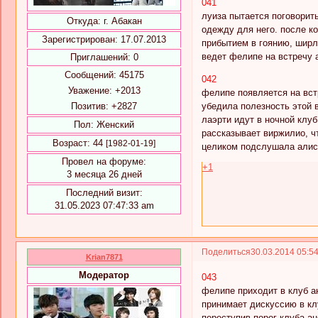
041
луиза пытается поговорить
Откуда:
г. Абакан
одежду для него. после ко
Зарегистрирован
: 17.07.2013
прибытием в гоянию, ширл
ведет фелипе на встречу а
Приглашений:
0
Сообщений:
45175
042
Уважение:
+2013
фелипе появляется на встр
Позитив:
+2827
убедила полезность этой в
лаэрти идут в ночной клу
Пол:
Женский
рассказывает виржилио, ч
Возраст:
44
[1982-01-19]
целиком подслушала алис
Провел на форуме:
+1
3 месяца 26 дней
Последний визит:
31.05.2023 07:47:33 am
Поделиться
30.03.2014 05:5
Krian7871
Модератор
043
фелипе приходит в клуб ан
принимает дискуссию в кл
переступив порог клуба а