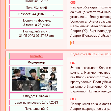
Позитив:
+2827
006
Рамиро обсуждает политику
Пол:
Женский
da rival. (в чем-то там Ши
Возраст:
44
[1982-01-19]
уговаривает Элену присое
Провел на форуме:
Эсперанса. Элена возвращ
3 месяца 26 дней
мальчишник. Чика принима
Лаэрти (??), Виржилио дер
Последний визит:
Лаэрти (Гильерме Лейкам)
31.05.2023 07:47:33 am
+1
Поделиться
16.03.2014 06:3
Krian7871
Модератор
007
Элена показывает Кларе м
комнату. Рамиро чувствуе
как Ширли говорит о том,
преступление. Полицейска
раненного Виржилио. Юлиа
Виржилио. Полиция наход
Откуда:
г. Абакан
008
Зарегистрирован
: 17.07.2013
Полицейская собака лает 
Лаэрти навредил ее сыну,
Приглашений:
0