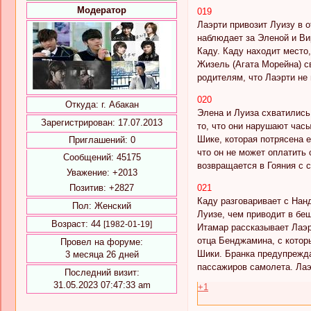
Модератор
019
Лаэрти привозит Луизу в 
наблюдает за Эленой и Ви
Каду. Каду находит место
Жизель (Агата Морейна) с
родителям, что Лаэрти не
020
Откуда:
г. Абакан
Элена и Луиза схватились
Зарегистрирован
: 17.07.2013
то, что они нарушают час
Шике, которая потрясена е
Приглашений:
0
что он не может оплатить 
Сообщений:
45175
возвращается в Гояния с с
Уважение:
+2013
Позитив:
+2827
021
Каду разговаривает с Нанд
Пол:
Женский
Луизе, чем приводит в беш
Возраст:
44
[1982-01-19]
Итамар рассказывает Лаэр
отца Бенджамина, с котор
Провел на форуме:
Шики. Бранка предупреждае
3 месяца 26 дней
пассажиров самолета. Лаэ
Последний визит:
31.05.2023 07:47:33 am
+1