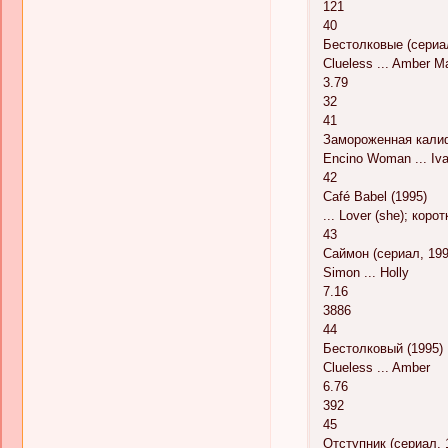
121
40
Бестолковые (сериал
Clueless ... Amber M
3.79
32
41
Замороженная калиф
Encino Woman ... Iv
42
Café Babel (1995)
... Lover (she); кор
43
Саймон (сериал, 199
Simon ... Holly
7.16
3886
44
Бестолковый (1995)
Clueless ... Amber
6.76
392
45
Отступник (сериал, 