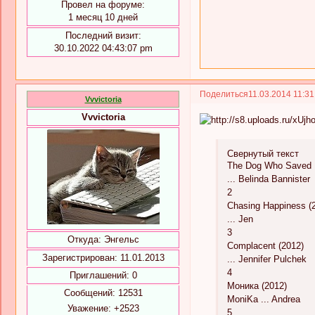
Провел на форуме:
1 месяц 10 дней
Последний визит:
30.10.2022 04:43:07 pm
Поделиться
11.03.2014 11:3
Vvvictoria
Vvvictoria
Свернутый текст
The Dog Who Saved E
... Belinda Bannister
2
Chasing Happiness (
... Jen
3
Откуда:
Энгельс
Complacent (2012)
Зарегистрирован
: 11.01.2013
... Jennifer Pulchek
4
Приглашений:
0
Моника (2012)
Сообщений:
12531
MoniKa ... Andrea
Уважение:
+2523
5