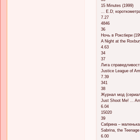
15 Minutes (1999)
... E.D; короткомет
7.27
4846
36
Ночь в Роксбери (19
A Night at the Roxbur
4.63
34
37
Лига справедливост
Justice League of Ame
7.39
341
38
Журнал мод (сериал
Just Shoot Me! ... A
6.04
15020
39
Сабрина – маленькая
Sabrina, the Teenage
6.00