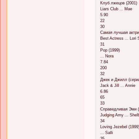
Клуб лжецов (2001)
Liars Club ... Mae
5.90
22
30
Самая лучшая актри
Best Actress ... Lori 
31
Pop (1999)
... Nora
7.84
200
32
Джек и Джилл (сериа
Jack & Jill ... Annie
6.86
65
33
Справедливая Эми (
Judging Amy ... Shel
34
Loving Jezebel (1999
... Salli
35