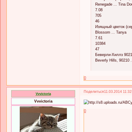
Renegade ... Tina Do
7.08
705
46
Изящный цветок (сер
Blossom ... Tanya
7.61
10384
47
Беверли-Хиллз 90210
Beverly Hills, 90210 
0
Поделиться
11.03.2014 11:3
Vvvictoria
Vvvictoria
0