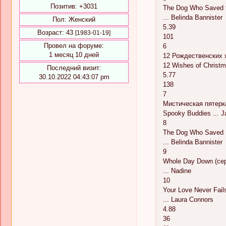
Позитив:
+3031
The Dog Who Saved t
... Belinda Bannister
Пол:
Женский
5.39
Возраст:
43
[1983-01-19]
101
Провел на форуме:
6
1 месяц 10 дней
12 Рождественских 
12 Wishes of Christm
Последний визит:
5.77
30.10.2022 04:43:07 pm
138
7
Мистическая пятерка
Spooky Buddies ... J
8
The Dog Who Saved H
... Belinda Bannister
9
Whole Day Down (сери
... Nadine
10
Your Love Never Fail
... Laura Connors
4.88
36