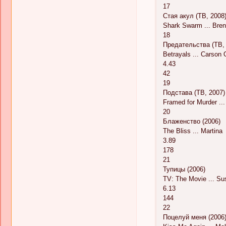
17
Стая акул (ТВ, 2008
Shark Swarm ... Bre
18
Предательства (ТВ,
Betrayals ... Carson
4.43
42
19
Подстава (ТВ, 2007)
Framed for Murder ..
20
Блаженство (2006)
The Bliss ... Martina
3.89
178
21
Тупицы (2006)
TV: The Movie ... Su
6.13
144
22
Поцелуй меня (2006