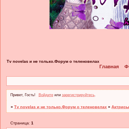
Tv novelas и не только.Форум о теленовелах
Главная
Ф
Привет, Гость!
Войдите
или
зарегистрируйтесь
.
»
Tv novelas и не только.Форум о теленовелах
»
Актрисы
Страница:
1