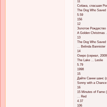
11
Собака, спасшая Ро
The Dog Who Saved Ch
5.59
156
12
Золотое Рождество 
A Golden Christmas .
13
The Dog Who Saved C
... Belinda Bannister
14
Озеро (сериал, 2009
The Lake ... Leslie
5.79
1998
15
Дайте Санни шанс (с
Sonny with a Chance 
16
15 Minutes of Fame 
... Red
4.37
106