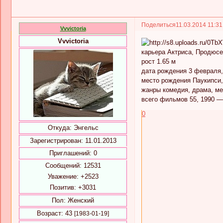
Поделиться
11.03.2014 11:3
Vvvictoria
Vvvictoria
карьера Актриса, Продюс
рост 1.65 м
дата рождения 3 февраля, 
место рождения Паукипси
жанры комедия, драма, м
всего фильмов 55, 1990 —
0
Откуда:
Энгельс
Зарегистрирован
: 11.01.2013
Приглашений:
0
Сообщений:
12531
Уважение:
+2523
Позитив:
+3031
Пол:
Женский
Возраст:
43
[1983-01-19]