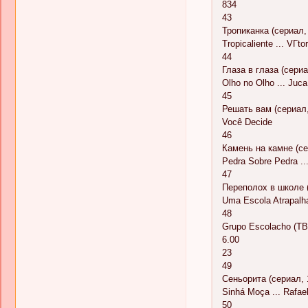
834
43
Тропиканка (сериал,
Tropicaliente ... VГ­to
44
Глаза в глаза (сериа
Olho no Olho ... Juca
45
Решать вам (сериал,
Você Decide
46
Камень на камне (се
Pedra Sobre Pedra ..
47
Переполох в школе 
Uma Escola Atrapalh
48
Grupo Escolacho (ТВ
6.00
23
49
Сеньорита (сериал, 
Sinhá Moça ... Rafael
50