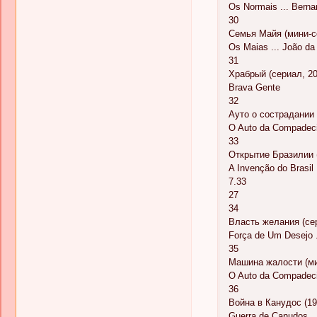
Os Normais ... Berna
30
Семья Майя (мини-с
Os Maias ... João da
31
Храбрый (сериал, 20
Brava Gente
32
Ауто о сострадании 
O Auto da Compadeci
33
Открытие Бразилии 
A Invenção do Brasil 
7.33
27
34
Власть желания (сер
Força de Um Desejo .
35
Машина жалости (ми
O Auto da Compadeci
36
Война в Канудос (19
Guerra de Canudos ..