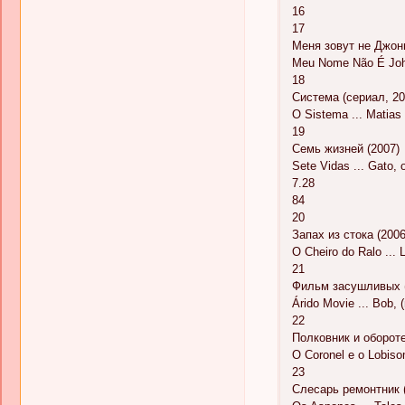
16
17
Меня зовут не Джонн
Meu Nome Não É John
18
Система (сериал, 20
O Sistema ... Matias
19
Семь жизней (2007)
Sete Vidas ... Gato,
7.28
84
20
Запах из стока (2006
O Cheiro do Ralo ... 
21
Фильм засушливых 
Árido Movie ... Bob, 
22
Полковник и обороте
O Coronel e o Lobis
23
Слесарь ремонтник 