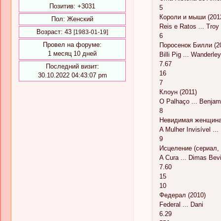
Позитив:
+3031
5
Короли и мыши (201
Пол:
Женский
Reis e Ratos ... Tro
Возраст:
43
[1983-01-19]
6
Провел на форуме:
Поросенок Билли (2
1 месяц 10 дней
Billi Pig ... Wanderle
7.67
Последний визит:
16
30.10.2022 04:43:07 pm
7
Клоун (2011)
O Palhaço ... Benjam
8
Невидимая женщина 
A Mulher Invisível ...
9
Исцеление (сериал, 
A Cura ... Dimas Bevi
7.60
15
10
Федерал (2010)
Federal ... Dani
6.29