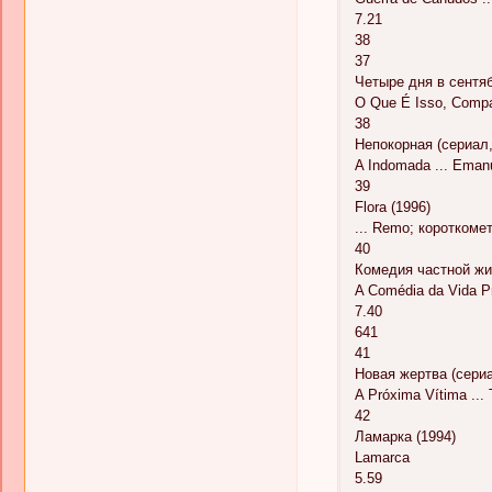
7.21
38
37
Четыре дня в сентяб
O Que É Isso, Compa
38
Непокорная (сериал,
A Indomada ... Eman
39
Flora (1996)
... Remo; короткоме
40
Комедия частной жиз
A Comédia da Vida P
7.40
641
41
Новая жертва (сериа
A Próxima Vítima ... 
42
Ламарка (1994)
Lamarca
5.59