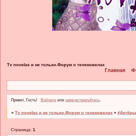
Tv novelas и не только.Форум о теленовелах
Главная
Ф
Привет, Гость!
Войдите
или
зарегистрируйтесь
.
»
Tv novelas и не только.Форум о теленовелах
»
#Актёры
Страница:
1