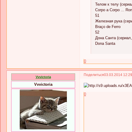
Телом к телу (сериа
Corpo a Corpo ... Ron
51
Железная рука (сери
Braço de Ferro
52
Дона Санта (сериал,
Dona Santa
0
Поделиться
03.03.2014 12:2
Vvvictoria
Vvvictoria
0