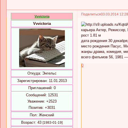
Поделиться
03.03.2014 12:2
Vvvictoria
Vvvictoria
карьера Актер, Режиссер,
рост 1.81 м
дата рождения 30 декабря, 
место рождения Пасус, М
жанры драма, комедия, м
всего фильмов 56, 1981 —
0
Откуда:
Энгельс
Зарегистрирован
: 11.01.2013
Приглашений:
0
Сообщений:
12531
Уважение:
+2523
Позитив:
+3031
Пол:
Женский
Возраст:
43
[1983-01-19]