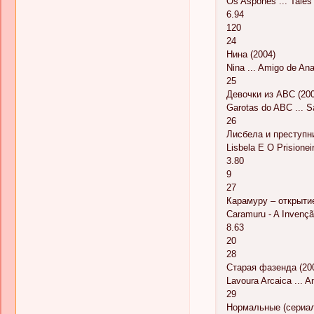
Os Aspones ... Tales
6.94
120
24
Нина (2004)
Nina ... Amigo de Ana
25
Девочки из ABC (20
Garotas do ABC ... S
26
Лисбела и преступни
Lisbela E O Prisioneir
3.80
9
27
Карамуру – открыти
Caramuru - A Invenção
8.63
20
28
Старая фазенда (20
Lavoura Arcaica ... A
29
Нормальные (сериал