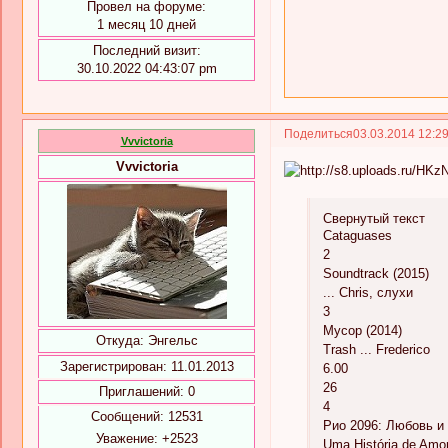
Провел на форуме:
1 месяц 10 дней
Последний визит:
30.10.2022 04:43:07 pm
Поделиться
03.03.2014 12:2
Vvvictoria
Vvvictoria
Свернутый текст
Cataguases
2
Soundtrack (2015)
... Chris, слухи
3
Мусор (2014)
Откуда:
Энгельс
Trash ... Frederico
Зарегистрирован
: 11.01.2013
6.00
26
Приглашений:
0
4
Сообщений:
12531
Рио 2096: Любовь и 
Уважение:
+2523
Uma História de Amor 