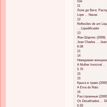
556
11
Лопе де Вега: Распу
Lope ... Navas
12
Reflexões de um Liqui
... Liquidificador
13
Жан Шарлис (2009)
Jean Charles ... Jean
8.08
21
14
Невидимая женщина
A Mulher Invisível ...
5.70
15
15
Крыса в траве (2008
A Erva do Rato
16
Расстроенные (2008
Os Desafinados ... D
6.50