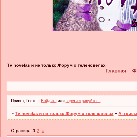
Tv novelas и не только.Форум о теленовелах
Главная
Ф
Привет, Гость!
Войдите
или
зарегистрируйтесь
.
»
Tv novelas и не только.Форум о теленовелах
»
Актрисы
Страница:
1
2
»