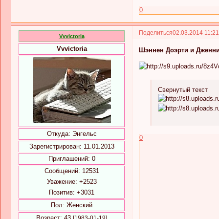
0
Поделиться
02.03.2014 11:2
Vvvictoria
Vvvictoria
Шэннен Доэрти и Дженни
Свернутый текст
Откуда:
Энгельс
0
Зарегистрирован
: 11.01.2013
Приглашений:
0
Сообщений:
12531
Уважение:
+2523
Позитив:
+3031
Пол:
Женский
Возраст:
43
[1983-01-19]