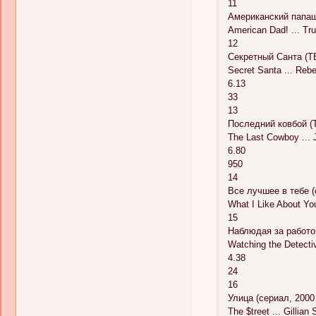
11
Американский папаша
American Dad! ... Tr
12
Секретный Санта (ТВ
Secret Santa ... Reb
6.13
33
13
Последний ковбой (Т
The Last Cowboy ... 
6.80
950
14
Все лучшее в тебе (
What I Like About You 
15
Наблюдая за работой
Watching the Detectiv
4.38
24
16
Улица (сериал, 2000
The $treet ... Gillia