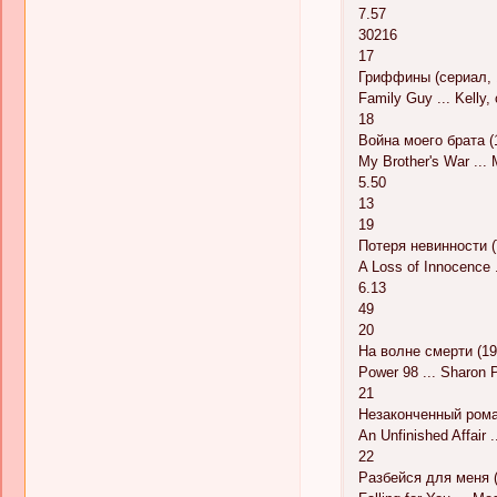
7.57
30216
17
Гриффины (сериал, 1
Family Guy ... Kelly,
18
Война моего брата (
My Brother's War ...
5.50
13
19
Потеря невинности (
A Loss of Innocence .
6.13
49
20
На волне смерти (19
Power 98 ... Sharon 
21
Незаконченный рома
An Unfinished Affair .
22
Разбейся для меня (