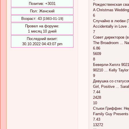
Позитив:
+3031
Рождественская свад
A Christmas Wedding 
Пол:
Женский
6
Возраст:
43
[1983-01-19]
Случайно в любви (Т
Провел на форуме:
Accidentally in Love 
1 месяц 10 дней
7
Совет директоров (в
Последний визит:
The Broadroom ... N
30.10.2022 04:43:07 pm
6.86
5609
8
Беверли-Хиллз 90210
90210 ... Kelly Taylor
9
Девушка со статусо
Girl, Positive ... Sar
7.44
2428
10
Стьюи Гриффин: Нер
Family Guy Presents S
7.43
13272