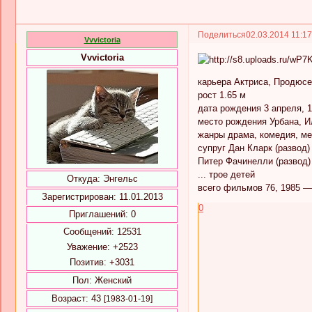
Поделиться
02.03.2014 11:1
Vvvictoria
Vvvictoria
карьера Актриса, Продюсе
рост 1.65 м
дата рождения 3 апреля, 19
место рождения Урбана, 
жанры драма, комедия, м
супруг Дан Кларк (развод)
Питер Фачинелли (развод)
... трое детей
Откуда:
Энгельс
всего фильмов 76, 1985 —
Зарегистрирован
: 11.01.2013
0
Приглашений:
0
Сообщений:
12531
Уважение:
+2523
Позитив:
+3031
Пол:
Женский
Возраст:
43
[1983-01-19]