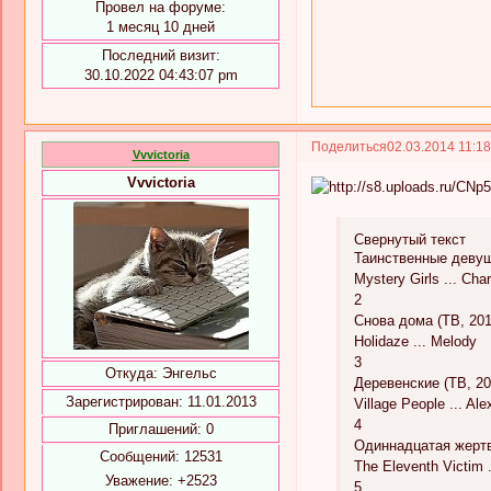
Провел на форуме:
1 месяц 10 дней
Последний визит:
30.10.2022 04:43:07 pm
Поделиться
02.03.2014 11:1
Vvvictoria
Vvvictoria
Свернутый текст
Таинственные девушк
Mystery Girls ... Char
2
Снова дома (ТВ, 201
Holidaze ... Melody
3
Откуда:
Энгельс
Деревенские (ТВ, 20
Зарегистрирован
: 11.01.2013
Village People ... Ale
4
Приглашений:
0
Одиннадцатая жертв
Сообщений:
12531
The Eleventh Victim 
Уважение:
+2523
5