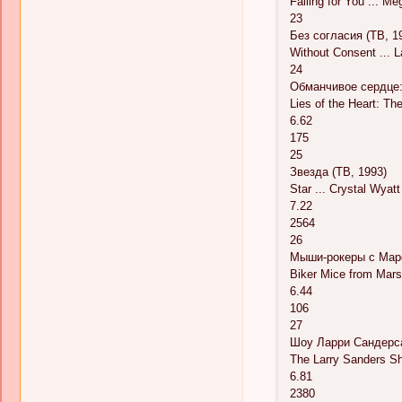
Falling for You ... M
23
Без согласия (ТВ, 1
Without Consent ... L
24
Обманчивое сердце:
Lies of the Heart: The
6.62
175
25
Звезда (ТВ, 1993)
Star ... Crystal Wyatt
7.22
2564
26
Мыши-рокеры с Марс
Biker Mice from Mars
6.44
106
27
Шоу Ларри Сандерса
The Larry Sanders Sh
6.81
2380