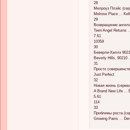
28
Мелроуз Плэйс (сери
Melrose Place ... Kel
29
Возвращение ангела
Teen Angel Returns ..
7.61
10359
30
Беверли-Хиллз 90210
Beverly Hills, 90210 .
31
Просто совершенств
Just Perfect
32
Новая жизнь (сериал
A Brand New Life ...
5.61
114
33
Проблемы роста (сер
Growing Pains ... De