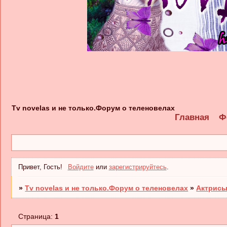
Tv novelas и не только.Форум о теленовелах
Главная
Ф
Привет, Гость!
Войдите
или
зарегистрируйтесь
.
»
Tv novelas и не только.Форум о теленовелах
»
Актрисы
Страница:
1