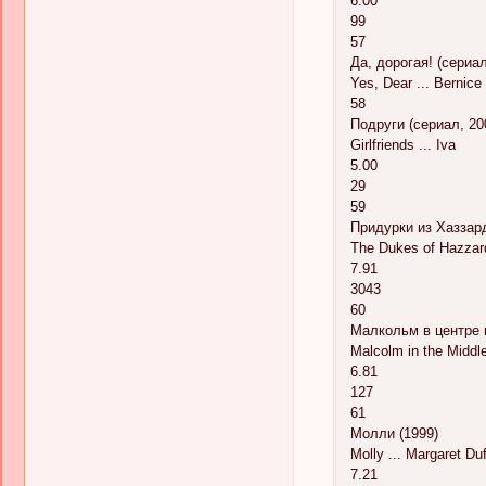
6.00
99
57
Да, дорогая! (сериал
Yes, Dear ... Bernice
58
Подруги (сериал, 20
Girlfriends ... Iva
5.00
29
59
Придурки из Хаззард
The Dukes of Hazzard
7.91
3043
60
Малкольм в центре 
Malcolm in the Middle
6.81
127
61
Молли (1999)
Molly ... Margaret Du
7.21