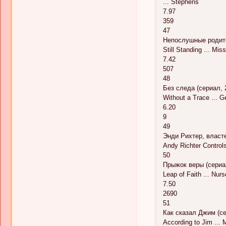
... Stephens
7.97
359
47
Непослушные родите
Still Standing ... Mis
7.42
507
48
Без следа (сериал, 
Without a Trace ... 
6.20
9
49
Энди Рихтер, власте
Andy Richter Control
50
Прыжок веры (сериа
Leap of Faith ... Nur
7.50
2690
51
Как сказал Джим (се
According to Jim ... 