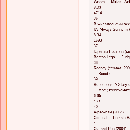
Weeds ... Miriam Wal
8.03
4714
36
В Филадельфии всегд
It's Always Sunny in 
8.34
1593
37
Юристы Бостона (се
Boston Legal ... Judg
38
Rodney (сериал, 200
... Renette
39
Reflections: A Story 
... Mom; короткомет
6.65
433
40
Аферисты (2004)
Criminal ... Female 
41
Cut and Run (2004)