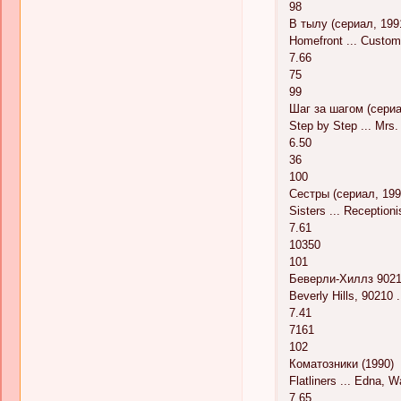
98
В тылу (сериал, 199
Homefront ... Custom
7.66
75
99
Шаг за шагом (сериа
Step by Step ... Mrs
6.50
36
100
Сестры (сериал, 199
Sisters ... Receptioni
7.61
10350
101
Беверли-Хиллз 90210
Beverly Hills, 90210 
7.41
7161
102
Коматозники (1990)
Flatliners ... Edna, 
7.65