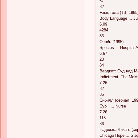
67
82
Язык тела (ТВ, 1995
Body Language ... J
6.09
4284
83
Особь (1995)
Species ... Hospital 
6.67
23
84
Вердикт: Суд над М
Indictment: The McMar
7.26
82
85
Сибилл (сериал, 199
Cybill ... Nurse
7.26
115
86
Надежда Чикаго (сер
Chicago Hope ... St