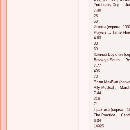
You Lucky Dog ... Ju
7.40
25
68
Игроки (сериал, 199
Players ... Tante Flo
4.83
30
69
Южный Бруклин (сер
Brooklyn South ... R
7.77
496
70
Элли МакБил (сериа
Ally McBeal ... Marsh
7.44
216
71
Практика (сериал, 1
The Practice ... Can
6.04
14925