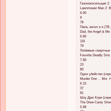
Газонокосильщик 2:
Lawnmower Man 2: Be
6.00
9
78
Папа, ангел и я (ТВ,
Dad, the Angel & Me .
6.80
116
79
Любимые смертные г
Favorite Deadly Sins
7.90
23
80
Одно убийство (сери
Murder One ... Mrs. H
6.15
37
81
Шоу Дрю Кэри (сери
The Drew Carey Show
5.98