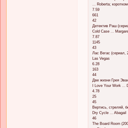
... Roberta; коротко
7.59
661
42
Детектив Раш (сериа
Cold Case ... Margare
7.87
1145
43
Лас Вегас (сериал, 
Las Vegas
6.28
163
44
Две жизни Грея Эван
I Love Your Work ... 
4.78
25
45
Вертись, стреляй, бе
Dry Cycle ... Abagail
46
The Board Room (20