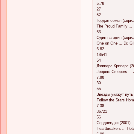
5.78
27
52
Гордая семья (сериа
The Proud Family ...
53
Один на один (сериа
One on One ... Dr. Gi
6.82
18541
54
Джиперс Криперс (2
Jeepers Creepers ...
7.88
39
55
Звезды укажут путь 
Follow the Stars Hom
7.38
36721
56
Сердцеедки (2001)
Heartbreakers ... Ho