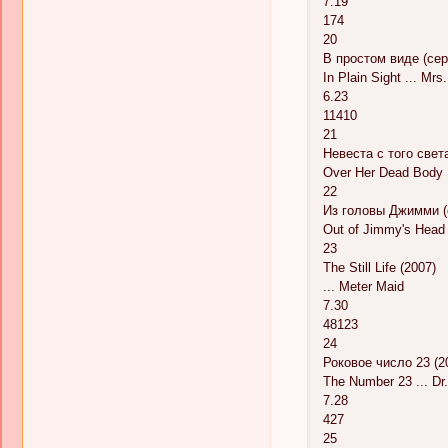
7.19
174
20
В простом виде (сер
In Plain Sight ... Mrs
6.23
11410
21
Невеста с того света
Over Her Dead Body .
22
Из головы Джимми (
Out of Jimmy's Head 
23
The Still Life (2007)
... Meter Maid
7.30
48123
24
Роковое число 23 (2
The Number 23 ... Dr.
7.28
427
25