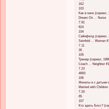
162
103
Как в кино (сериал, 
Dream On ... Nurse
7.91
824
104
Сайнфелд (сериал, 
Seinfeld ... Woman #
7.11
35
105
Тренер (сериал, 198
Coach ... Neighbor #
7.23
4893
106
Женаты и с детьми (
Married with Children 
7.20
85
107
Кто здесь Босс? (се