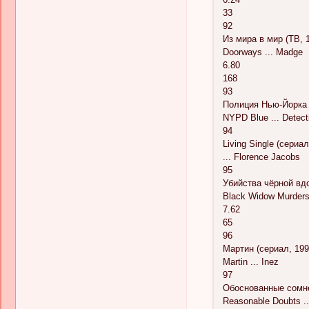
33
92
Из мира в мир (ТВ, 
Doorways ... Madge
6.80
168
93
Полиция Нью-Йорка 
NYPD Blue ... Detect
94
Living Single (сериа
... Florence Jacobs
95
Убийства чёрной вд
Black Widow Murders:
7.62
65
96
Мартин (сериал, 199
Martin ... Inez
97
Обоснованные сомне
Reasonable Doubts ..