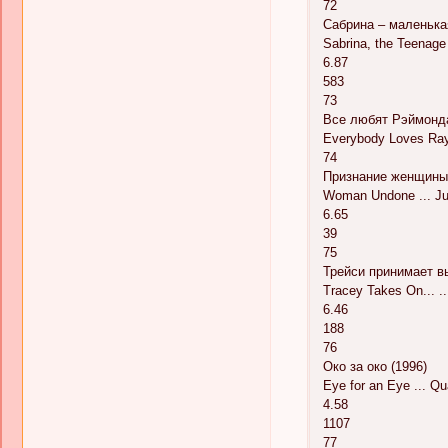
72
Сабрина – маленькая
Sabrina, the Teenage
6.87
583
73
Все любят Рэймонда
Everybody Loves Ray
74
Признание женщины 
Woman Undone ... J
6.65
39
75
Трейси принимает вы
Tracey Takes On... ..
6.46
188
76
Око за око (1996)
Eye for an Eye ... Q
4.58
1107
77