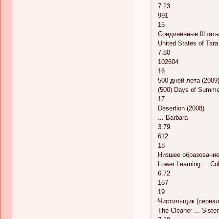
7.23
991
15
Соединенные Штаты 
United States of Tara 
7.80
102604
16
500 дней лета (2009
(500) Days of Summer 
17
Desertion (2008)
... Barbara
3.79
612
18
Низшее образование
Lower Learning ... C
6.72
157
19
Чистильщик (сериал,
The Cleaner ... Siste