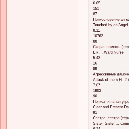
6.65
151
87
Прикосновение ангел
Touched by an Angel 
8.11
10762
88
Скорая помощь (сери
ER ... Ward Nurse
5.43
16
89
Агрессивные дамочк
Attack of the 5 Ft. 
7.07
1903
90
Прямая и явная угро
Clear and Present Dan
91
Сестра, сестра (сер
Sister, Sister ... Co
6.24