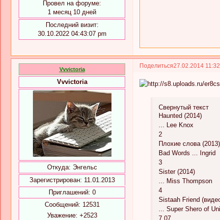
Провел на форуме:
1 месяц 10 дней
Последний визит:
30.10.2022 04:43:07 pm
Поделиться
27.02.2014 11:3
Vvvictoria
Vvvictoria
Свернутый текст
Haunted (2014)
... Lee Knox
2
Плохие слова (2013
Bad Words ... Ingrid
3
Откуда:
Энгельс
Sister (2014)
Зарегистрирован
: 11.01.2013
... Miss Thompson
4
Приглашений:
0
Sistaah Friend (виде
Сообщений:
12531
... Super Shero of U
Уважение:
+2523
7.07