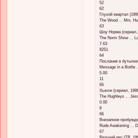
52
62
Глухой квартал (199
The Wood ... Mrs. H
63
Шоу Норма (сериал, 
The Norm Show ... L
7.63
8251
64
Послание в бутылке
Message in a Bottle .
5.00
11
65
Хьюли (сериал, 1998
The Hughleys ... Jes
0.00
8
66
Внезапное пробужден
Rude Awakening ... D
67
Везучий пес (ТВ, 19