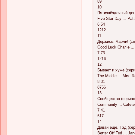
89
10
Пятизвёздочный ден
Five Star Day ... Pat
6.54
1212
11
Держись, Чарли! (сер
Good Luck Charlie ..
7.73
1216
12
Бывает и хуже (сериа
The Middle ... Mrs. R
8.31
8756
13
Сообщество (сериал, 
Community ... Cafete
7.41
517
14
Давай еще, Тэд (сер
Better Off Ted ... Jan