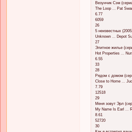
Везунчик Сэм (сериа
The Loop ... Pat Sw
6.77
6059
26
5 неизвестных (2005
Unknown ... Depot Su
27
Элитное жилье (сер
Hot Properties ... Nu
6.55
33
28
Рядом с домом (сери
Close to Home ... Ju
7.79
12518
29
Меня зовут Эрл (сер
My Name Is Earl ... 
8.61
52720
30
Как я встретил вашу 