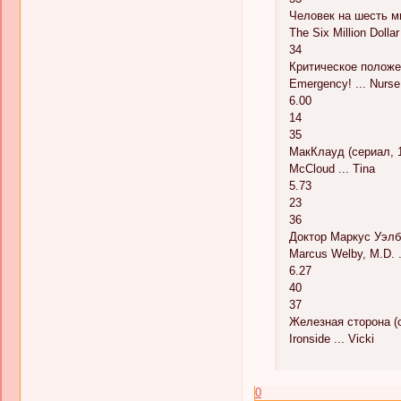
Человек на шесть м
The Six Million Dolla
34
Критическое положен
Emergency! ... Nurse
6.00
14
35
МакКлауд (сериал, 1
McCloud ... Tina
5.73
23
36
Доктор Маркус Уэлби
Marcus Welby, M.D. .
6.27
40
37
Железная сторона (с
Ironside ... Vicki
0