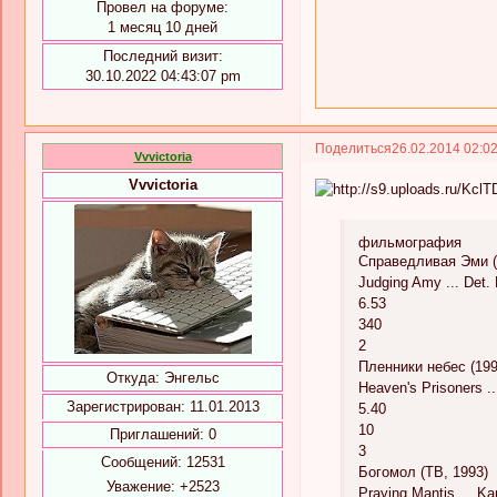
Провел на форуме:
1 месяц 10 дней
Последний визит:
30.10.2022 04:43:07 pm
Поделиться
26.02.2014 02:0
Vvvictoria
Vvvictoria
фильмография
Справедливая Эми (
Judging Amy ... Det.
6.53
340
2
Пленники небес (199
Откуда:
Энгельс
Heaven's Prisoners .
Зарегистрирован
: 11.01.2013
5.40
10
Приглашений:
0
3
Сообщений:
12531
Богомол (ТВ, 1993)
Уважение:
+2523
Praying Mantis ... Ka