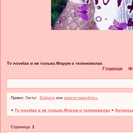
Tv novelas и не только.Форум о теленовелах
Главная
Ф
Привет, Гость!
Войдите
или
зарегистрируйтесь
.
»
Tv novelas и не только.Форум о теленовелах
»
Актрисы
Страница:
1