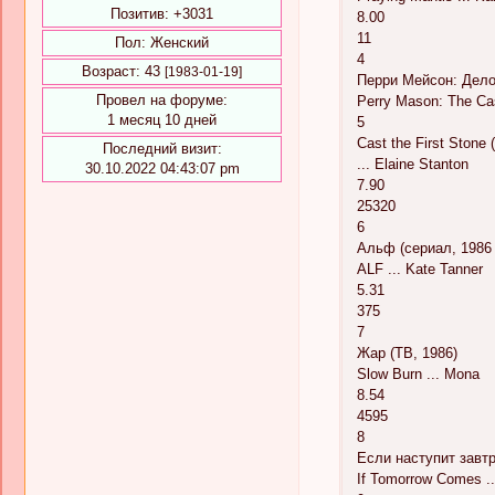
Позитив:
+3031
8.00
11
Пол:
Женский
4
Возраст:
43
[1983-01-19]
Перри Мейсон: Дело
Провел на форуме:
Perry Mason: The Cas
1 месяц 10 дней
5
Cast the First Stone 
Последний визит:
... Elaine Stanton
30.10.2022 04:43:07 pm
7.90
25320
6
Альф (сериал, 1986 
ALF ... Kate Tanner
5.31
375
7
Жар (ТВ, 1986)
Slow Burn ... Mona
8.54
4595
8
Если наступит завтр
If Tomorrow Comes ..