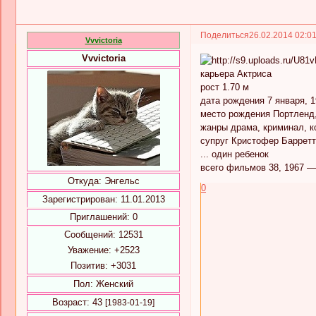
Поделиться
26.02.2014 02:0
Vvvictoria
Vvvictoria
карьера Актриса
рост 1.70 м
дата рождения 7 января, 19
место рождения Портленд
жанры драма, криминал, 
супруг Кристофер Барретт
... один ребенок
всего фильмов 38, 1967 —
Откуда:
Энгельс
0
Зарегистрирован
: 11.01.2013
Приглашений:
0
Сообщений:
12531
Уважение:
+2523
Позитив:
+3031
Пол:
Женский
Возраст:
43
[1983-01-19]