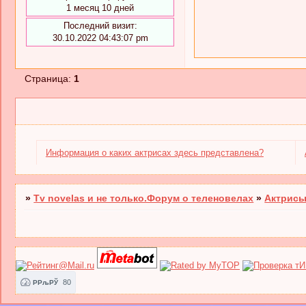
1 месяц 10 дней
Последний визит:
30.10.2022 04:43:07 pm
Страница:
1
Информация о каких актрисах здесь представлена?
»
Tv novelas и не только.Форум о теленовелах
»
Актрисы
80
РРљРЎ