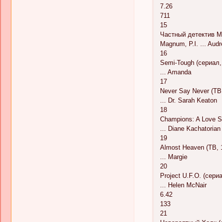
7.26
711
15
Частный детектив Ма
Magnum, P.I. ... Audr
16
Semi-Tough (сериал,
... Amanda
17
Never Say Never (ТВ
... Dr. Sarah Keaton
18
Champions: A Love S
... Diane Kachatorian
19
Almost Heaven (ТВ, 
... Margie
20
Project U.F.O. (сери
... Helen McNair
6.42
133
21