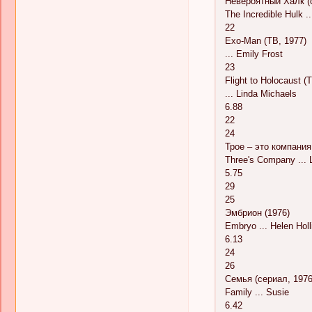
Невероятный Халк (с
The Incredible Hulk .
22
Exo-Man (ТВ, 1977)
... Emily Frost
23
Flight to Holocaust (
... Linda Michaels
6.88
22
24
Трое – это компания
Three's Company ... 
5.75
29
25
Эмбрион (1976)
Embryo ... Helen Holl
6.13
24
26
Семья (сериал, 1976
Family ... Susie
6.42