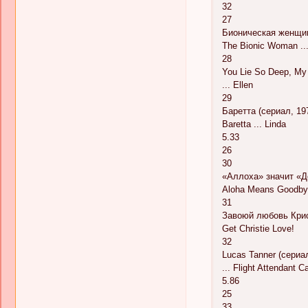
32
27
Бионическая женщин
The Bionic Woman ...
28
You Lie So Deep, My
... Ellen
29
Баретта (сериал, 19
Baretta ... Linda
5.33
26
30
«Аллоха» значит «Д
Aloha Means Goodbye
31
Завоюй любовь Крис
Get Christie Love!
32
Lucas Tanner (сериа
... Flight Attendant C
5.86
25
33