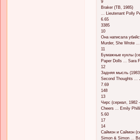
9
Braker (ТВ, 1985)
... Lieutenant Polly P
6.65
3385
10
Она написала убийст
Murder, She Wrote ...
11
Бумажные куклы (се
Paper Dolls ... Sara 
12
Задняя мысль (1983
Second Thoughts ... 
7.69
148
13
Чирс (сериал, 1982 
Cheers ... Emily Phill
5.60
17
14
Саймон и Саймон (се
Simon & Simon ... Ba