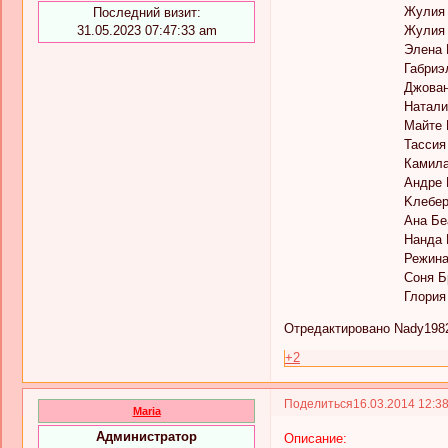
Жулия Фел
Последний визит:
31.05.2023 07:47:33 am
Жулия Алм
Элена Рон
Габриэл Браг
Джованна Ан
Наталия Ду 
Майте Прое
Тассия Кам
Камила Кам
Андре Бан
Kлебер Тол
Ана Беатрис 
Нанда Кос
Режина Дуа
Соня Бра
Глория Пи
Отредактировано Nady1982 
+2
Поделиться
16.03.2014 12:3
Maria
Администратор
Описание: