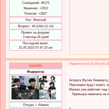
Сообщений:
45175
Уважение:
+2013
Позитив:
+2827
Пол:
Женский
Возраст:
44
[1982-01-19]
Провел на форуме:
3 месяца 26 дней
Последний визит:
31.05.2023 07:47:33 am
Поделиться
16.03.2014 06:2
Krian7871
Модератор
Актриса Жулия Леммертц, 
Персонажа будут играть три
Maneкo уже работает над с
Премьера намечена на ян
Откуда:
г. Абакан
0