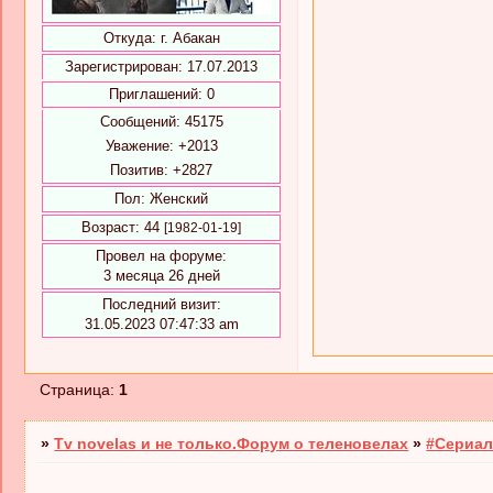
Откуда:
г. Абакан
Зарегистрирован
: 17.07.2013
Приглашений:
0
Сообщений:
45175
Уважение:
+2013
Позитив:
+2827
Пол:
Женский
Возраст:
44
[1982-01-19]
Провел на форуме:
3 месяца 26 дней
Последний визит:
31.05.2023 07:47:33 am
Страница:
1
»
Tv novelas и не только.Форум о теленовелах
»
#Сериал