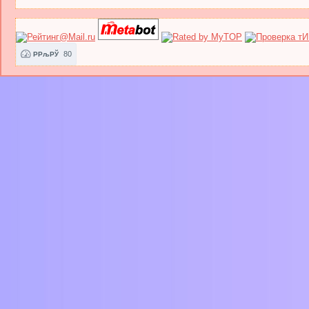
80
РРљРЎ