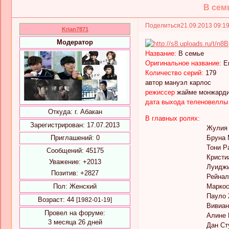
В семь
Поделиться
21.09.2013 09:1
Krian7871
Модератор
Название:
В семье
Оригинальное название:
Em
Количество серий:
179
автор мануэл карлос
режиссер
жайме монжард
дата выхода теленовеллы
Откуда:
г. Абакан
В главных ролях:
Зарегистрирован
: 17.07.2013
Жулия Лем
Приглашений:
0
Бруна Марк
Тони Рам
Сообщений:
45175
Кристиане Т
Уважение:
+2013
Луиджи Бари
Позитив:
+2827
Рейнальдо Дж
Пол:
Женский
Маркос Пал
Пауло Жо
Возраст:
44
[1982-01-19]
Вивиан Пажм
Провел на форуме:
Алине Мор
3 месяца 26 дней
Дан Стулб