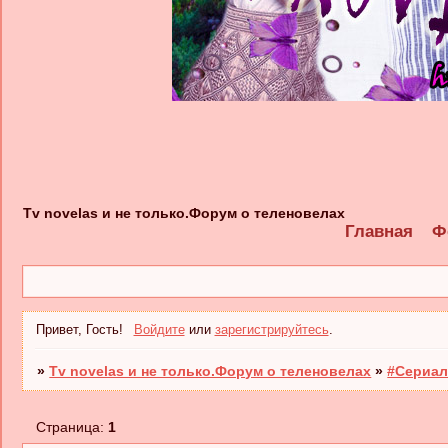
Tv novelas и не только.Форум о теленовелах
Главная
Ф
Привет, Гость!
Войдите
или
зарегистрируйтесь
.
»
Tv novelas и не только.Форум о теленовелах
»
#Сериал
Страница:
1