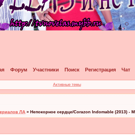
ая
Форум
Участники
Поиск
Регистрация
Чат
Активные темы
ериалов ЛА
»
Непокорное сердце/Corazon Indomable (2013) - Ме