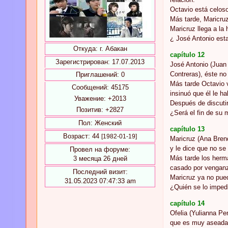
Octavio está celoso
Más tarde, Maricruz
Maricruz llega a la
¿ José Antonio esta
Откуда:
г. Абакан
capítulo 12
Зарегистрирован
: 17.07.2013
José Antonio (Juan 
Contreras), éste no
Приглашений:
0
Más tarde Octavio v
Сообщений:
45175
insinuó que él le h
Уважение:
+2013
Después de discutir
Позитив:
+2827
¿Será el fin de su 
Пол:
Женский
capítulo 13
Возраст:
44
[1982-01-19]
Maricruz (Ana Brend
y le dice que no se
Провел на форуме:
Más tarde los herma
3 месяца 26 дней
casado por vengan
Последний визит:
Maricruz ya no pued
31.05.2023 07:47:33 am
¿Quién se lo imped
capítulo 14
Ofelia (Yulianna Pe
que es muy aseada 