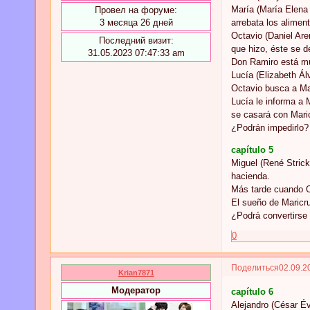
María (María Elena 
Провел на форуме:
arrebata los alimen
3 месяца 26 дней
Octavio (Daniel Are
Последний визит:
que hizo, éste se d
31.05.2023 07:47:33 am
Don Ramiro está muy
Lucía (Elizabeth Ál
Octavio busca a Mar
Lucía le informa a
se casará con Mari
¿Podrán impedirlo?
capítulo 5
Miguel (René Strick
hacienda.
Más tarde cuando Oc
El sueño de Maricru
¿Podrá convertirse
0
Поделиться
02.09.2
Krian7871
Модератор
capítulo 6
Alejandro (César Év