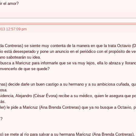
r el amor?
013 12:57:09 pm
a Contreras) se siente muy contenta de la manera en que la trata Octavio (D
io está desesperado y pone un anuncio en el periódico con el propósito de ve
ano sabotearán su idea.
busca a Maricruz para informarle que se va muy lejos, ella lo abraza y llorand
nvencerlo de que se quede?
nas) decide darle un buen castigo a su hermano y a su ambiciosa cuñada, qui
posa.
idencia, Alejandro (César Évora) recibe a su médico, quien le asegura que p
ás.
ler) le pide a Maricruz (Ana Brenda Contreras) que ya no busque a Octavio, 
z?
o) se mete al río para salvar a su hermana Maricruz (Ana Brenda Contreras), 