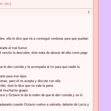
. яз.)
1
re, ella le dice que irá a conseguir verduras para que puedan
itarle el mal humor.
l rancho la descubre, éste trata de abusar de ella como pago
que le den comida y la acompaña al río para que nadie la
rte para irse lejos.
nas, pero él no acepta y discute con ella.
ió, éste le dice que no vale la pena.
 al muchacho guapo.
noce y Octavio le da la orden de que le den comida y se lo
golpearla cuando Octavio vuelve a salvarla, delante de Lucía y