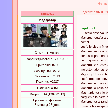
Непок
Поделиться
02.09.2
Krian7871
Модератор
capítulo 1
Eusebio observa lib
Maricruz regaña a D
comer.
Lucía le dice a Mig
Maricruz se roba un
Откуда:
г. Абакан
por las papas, en e
Зарегистрирован
: 17.07.2013
Lucía quiere casar
Приглашений:
0
Maricruz le cuenta 
moleste, además se 
Сообщений:
45175
Miguel y Octavio tie
Уважение:
+2013
Lucía trata de conv
Позитив:
+2827
Maricruz le cuenta 
Пол:
Женский
Maricruz le pone d
Más tarde va y lo b
Возраст:
44
[1982-01-19]
carguen a la parte q
Провел на форуме:
Maricruz va al ranc
3 месяца 26 дней
Simona les exige q