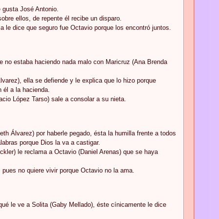
e gusta José Antonio.
bre ellos, de repente él recibe un disparo.
la le dice que seguro fue Octavio porque los encontró juntos.
 que no estaba haciendo nada malo con Maricruz (Ana Brenda
varez), ella se defiende y le explica que lo hizo porque
 él a la hacienda.
acio López Tarso) sale a consolar a su nieta.
th Álvarez) por haberle pegado, ésta la humilla frente a todos
labras porque Dios la va a castigar.
ckler) le reclama a Octavio (Daniel Arenas) que se haya
, pues no quiere vivir porque Octavio no la ama.
ué le ve a Solita (Gaby Mellado), éste cínicamente le dice