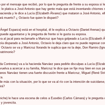
 por el mensaje que recibió, por lo que le pregunta de frente a su esposa si l
 le platica a José Antonio que hay gente mala que está inventando chismes so
 hacienda y le dice a Lucía (Elizabeth Álvarez) que mataron a José Antonio, el
rá muerto? ¿ Octavio fue quien le disparó?
Ángel Esparza) está en el hospital, él le explica a Octavio (Daniel Arenas)
 puede aguantarse y le pregunta de frente si le gusta su esposa.
a al jacal para reclamarle a Maricruz que haya golpeado a Lucía (Elizabeth Ál
abía disparado a José Antonio, Octavio le deja claro que no puede regresar con
 Octavio se va y Maricruz llorando le suplica que no la deje, Don Ramiro (Ign
matrimonio?
a Contreras) va a la hacienda Narváez para pedirle disculpas a Lucía (Elizabe
 vuelva a acercar a su familia, Maricruz le dice que se fije muy bien en sus pa
nos Narváez tienen una fuerte discusión frente a Maricruz, Miguel (René Stri
za.
e más con la situación, por lo que se va al río con la intención de suicidarse
irá?
niche) le hace una escena de celos a Eusebio (Carlos Cámara) y le pregunta q
y jovencita.