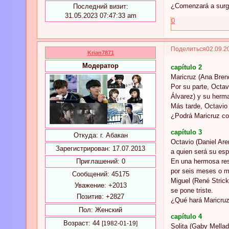
¿Comenzará a surgi
Последний визит:
31.05.2023 07:47:33 am
0
Поделиться
02.09.2
Krian7871
Модератор
capítulo 2
Maricruz (Ana Brend
Por su parte, Octav
Álvarez) y su herm
Más tarde, Octavio 
¿Podrá Maricruz co
capítulo 3
Откуда:
г. Абакан
Octavio (Daniel Are
Зарегистрирован
: 17.07.2013
a quien será su es
En una hermosa res
Приглашений:
0
por seis meses o m
Сообщений:
45175
Miguel (René Strick
Уважение:
+2013
se pone triste.
Позитив:
+2827
¿Qué hará Maricru
Пол:
Женский
capítulo 4
Возраст:
44
[1982-01-19]
Solita (Gaby Mellad