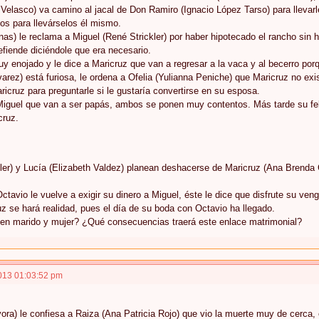
Velasco) va camino al jacal de Don Ramiro (Ignacio López Tarso) para llevarl
tos para llevárselos él mismo.
nas) le reclama a Miguel (René Strickler) por haber hipotecado el rancho sin 
efiende diciéndole que era necesario.
 enojado y le dice a Maricruz que van a regresar a la vaca y al becerro por
varez) está furiosa, le ordena a Ofelia (Yulianna Peniche) que Maricruz no ex
icruz para preguntarle si le gustaría convertirse en su esposa.
 Miguel que van a ser papás, ambos se ponen muy contentos. Más tarde su fe
cruz.
ler) y Lucía (Elizabeth Valdez) planean deshacerse de Maricruz (Ana Brenda 
tavio le vuelve a exigir su dinero a Miguel, éste le dice que disfrute su ven
z se hará realidad, pues el día de su boda con Octavio ha llegado.
 en marido y mujer? ¿Qué consecuencias traerá este enlace matrimonial?
013 01:03:52 pm
ora) le confiesa a Raiza (Ana Patricia Rojo) que vio la muerte muy de cerca, 