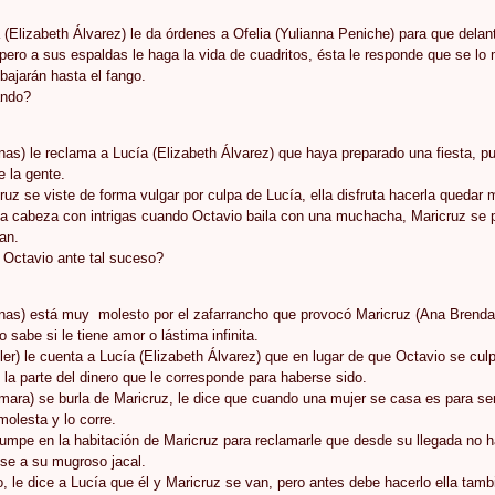
a (Elizabeth Álvarez) le da órdenes a Ofelia (Yulianna Peniche) para que delan
pero a sus espaldas le haga la vida de cuadritos, ésta le responde que se lo 
bajarán hasta el fango.
ando?
nas) le reclama a Lucía (Elizabeth Álvarez) que haya preparado una fiesta,
 la gente.
ruz se viste de forma vulgar por culpa de Lucía, ella disfruta hacerla quedar 
 la cabeza con intrigas cuando Octavio baila con una muchacha, Maricruz se p
an.
Octavio ante tal suceso?
nas) está muy molesto por el zafarrancho que provocó Maricruz (Ana Brenda C
o sabe si le tiene amor o lástima infinita.
ler) le cuenta a Lucía (Elizabeth Álvarez) que en lugar de que Octavio se cu
 la parte del dinero que le corresponde para haberse sido.
ara) se burla de Maricruz, le dice que cuando una mujer se casa es para sent
molesta y lo corre.
rumpe en la habitación de Maricruz para reclamarle que desde su llegada no ha
se a su mugroso jacal.
o, le dice a Lucía que él y Maricruz se van, pero antes debe hacerlo ella tamb