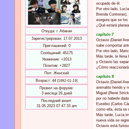
ocupado de él.
Por otro lado, Lucí
Brenda Contreras), 
asegura que se los 
¿Qué estará plane
Откуда:
г. Абакан
capítulo 7
Зарегистрирован
: 17.07.2013
Octavio (Daniel Are
sabe comportar ante
Приглашений:
0
Por otro lado, Maric
Сообщений:
45175
Más tarde, le llena
Уважение:
+2013
y Octavio las separ
Позитив:
+2827
¿Cómo reaccionará 
Пол:
Женский
capítulo 8
Возраст:
44
[1982-01-19]
Octavio (Daniel Are
animalito herido y n
Провел на форуме:
Miguel (René Strick
3 месяца 26 дней
por no haberle dado
Последний визит:
Eusebio (Carlos Cám
31.05.2023 07:47:33 am
como ella, ésta se 
Más tarde, Lucía ir
nueva vida se regre
Octavio está furios