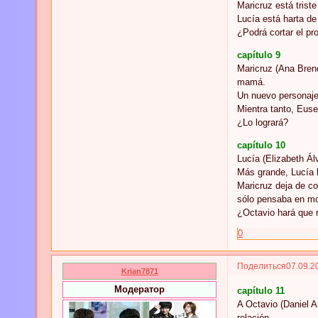
Maricruz está trist
Lucía está harta de 
¿Podrá cortar el pr
capítulo 9
Maricruz (Ana Brend
mamá.
Un nuevo personaje 
Mientra tanto, Euse
¿Lo logrará?
capítulo 10
Lucía (Elizabeth Ál
Más grande, Lucía l
Maricruz deja de co
sólo pensaba en mor
¿Octavio hará que 
0
Поделиться
07.09.2
Krian7871
Модератор
capítulo 11
A Octavio (Daniel A
relación.