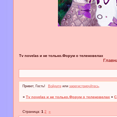
Tv novelas и не только.Форум о теленовелах
Главн
Привет, Гость!
Войдите
или
зарегистрируйтесь
.
»
Tv novelas и не только.Форум о теленовелах
»
С
Страница:
1
2
»