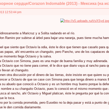
орное сердце/Corazon Indomable (2013) - Мексика (на исп
013 12:53:44 pm
idinosamente a Maricruz y a Solita nadando en el río.
on Ramiro por subirse al árbol para bajar una naranja, pues tiene mucha hamb
uel que siente que Octavio la odia, éste le dice que tienen que casarlo para qu
as papas, ahí encuentra un changuito, pero Pancho, uno de los capataces de
se momento llega Octavio y la salva.
 a Octavio con Simona, pues es una mujer de buena familia y muy adinerada.
a Octavio que no tiene para comer, él le dice que diario vaya al rancho para 
llevan al changuito.
nen otra discusión por el dinero de las tierras, éste insiste en que quiere su pa
encer a Octavio de que se case con Simona para que tenga dinero a manos lle
a su abuelo que conoció a Octavio y es un hombre muy bueno porque la defend
e nombre a su changuito Octavio, pues lo conoció en el mismo momento que
usca al rancho, ahí Octavio y Miguel platican, éste le pregunta por qué la co
ue le toca.
ho por la comida prometida, pero Eusebio no la deja pasar y está a punto de 
ue le den comida diariamente.