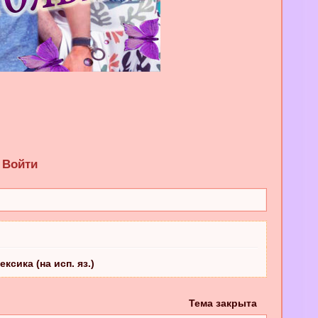
Войти
ксика (на исп. яз.)
Тема закрыта