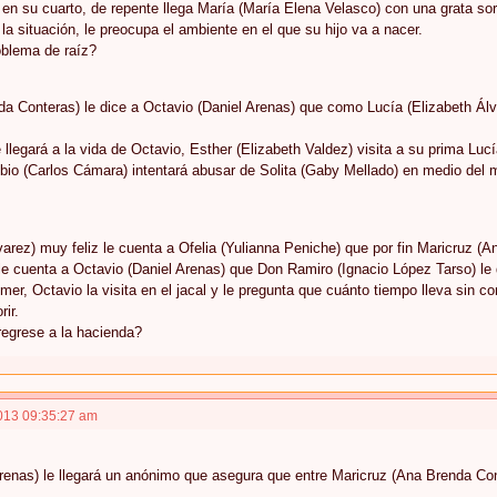
e en su cuarto, de repente llega María (María Elena Velasco) con una grata so
la situación, le preocupa el ambiente en el que su hijo va a nacer.
oblema de raíz?
a Conteras) le dice a Octavio (Daniel Arenas) que como Lucía (Elizabeth Álvar
llegará a la vida de Octavio, Esther (Elizabeth Valdez) visita a su prima L
bio (Carlos Cámara) intentará abusar de Solita (Gaby Mellado) en medio del 
varez) muy feliz le cuenta a Ofelia (Yulianna Peniche) que por fin Maricruz (
e cuenta a Octavio (Daniel Arenas) que Don Ramiro (Ignacio López Tarso) le di
mer, Octavio la visita en el jacal y le pregunta que cuánto tiempo lleva sin c
ir.
regrese a la hacienda?
013 09:35:27 am
renas) le llegará un anónimo que asegura que entre Maricruz (Ana Brenda Co