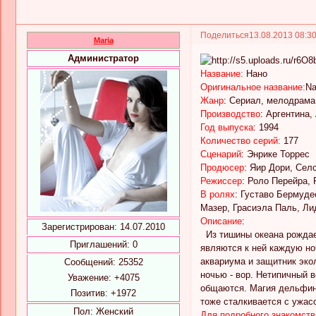
Поделиться
13.08.2013 08:3
Maria
Администратор
Название:
Нано
Оригинальное название:
Na
Жанр
: Сериал, мелодрама
Производство
: Аргентина, 
Год выпуска
: 1994
Количество серий:
177
Сценарий
: Энрике Торрес
Продюсер
: Яир Дори, Сел
Режиссер
: Роло Перейра,
В ролях
: Густаво Бермуде
Мазер, Грасиэла Паль, Ли
Описание
:
Зарегистрирован
: 14.07.2010
Из тишины океана рождает
Приглашений:
0
являются к ней каждую но
аквариума и защитник эко
Сообщений:
25352
ночью - вор. Нетипичный в
Уважение:
+4075
общаются. Магия дельфино
Позитив:
+1972
тоже сталкивается с ужасо
Пол:
Женский
Для подробного знакомств