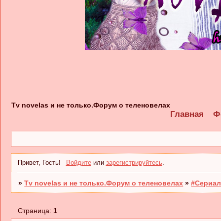
Tv novelas и не только.Форум о теленовелах
Главная
Ф
Привет, Гость!
Войдите
или
зарегистрируйтесь
.
»
Tv novelas и не только.Форум о теленовелах
»
#Сериал
Страница:
1