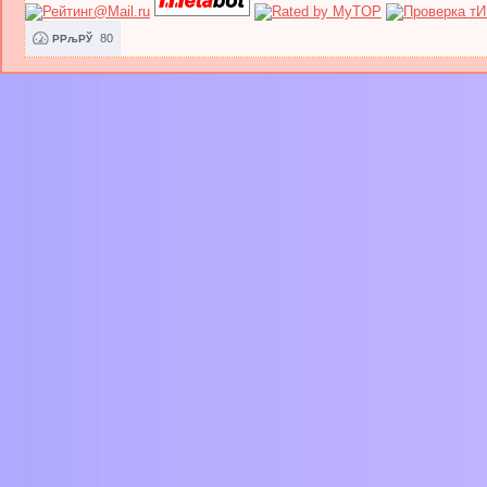
80
РРљРЎ