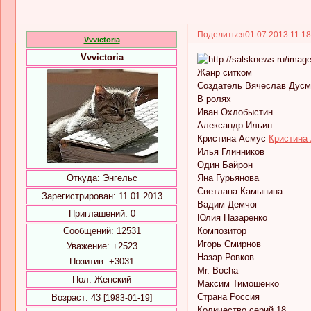
Поделиться
01.07.2013 11:1
Vvvictoria
Vvvictoria
Жанр ситком
Создатель Вячеслав Дусм
В ролях
Иван Охлобыстин
Александр Ильин
Кристина Асмус
Кристина
Илья Глинников
Один Байрон
Откуда:
Энгельс
Яна Гурьянова
Светлана Камынина
Зарегистрирован
: 11.01.2013
Вадим Демчог
Приглашений:
0
Юлия Назаренко
Сообщений:
12531
Композитор
Игорь Смирнов
Уважение:
+2523
Назар Ровков
Позитив:
+3031
Mr. Bocha
Пол:
Женский
Максим Тимошенко
Страна Россия
Возраст:
43
[1983-01-19]
Количество серий 18