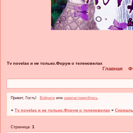
Tv novelas и не только.Форум о теленовелах
Главная
Ф
Привет, Гость!
Войдите
или
зарегистрируйтесь
.
»
Tv novelas и не только.Форум о теленовелах
»
Сериалы
Страница:
1