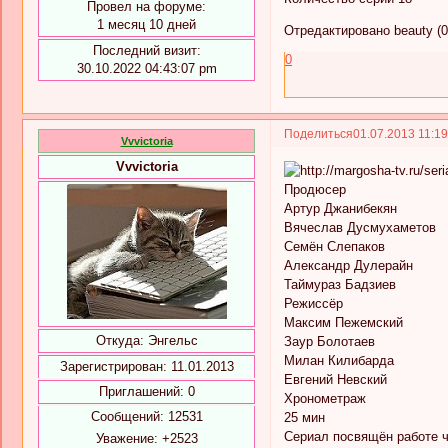
Провел на форуме:
1 месяц 10 дней
Отредактировано beauty (0
Последний визит:
0
30.10.2022 04:43:07 pm
Поделиться
01.07.2013 11:1
Vvvictoria
Vvvictoria
Продюсер
Артур Джанибекян
Вячеслав Дусмухаметов
Семён Слепаков
Александр Дулерайн
Таймураз Бадзиев
Режиссёр
Максим Пежемский
Откуда:
Энгельс
Заур Болотаев
Милан Килибарда
Зарегистрирован
: 11.01.2013
Евгений Невский
Приглашений:
0
Хронометраж
Сообщений:
12531
25 мин
Сериал посвящён работе 
Уважение:
+2523