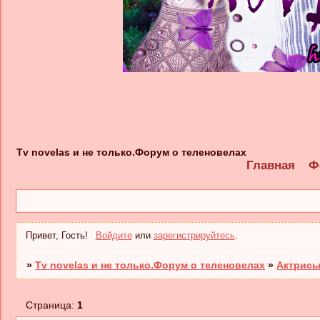
Tv novelas и не только.Форум о теленовелах
Главная
Ф
Привет, Гость!
Войдите
или
зарегистрируйтесь
.
»
Tv novelas и не только.Форум о теленовелах
»
Актрисы
Страница:
1