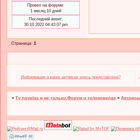
Провел на форуме:
1 месяц 10 дней
Последний визит:
30.10.2022 04:43:07 pm
Страница:
1
Информация о каких актрисах здесь представлена?
»
Tv novelas и не только.Форум о теленовелах
»
Актрисы
80
РРљРЎ