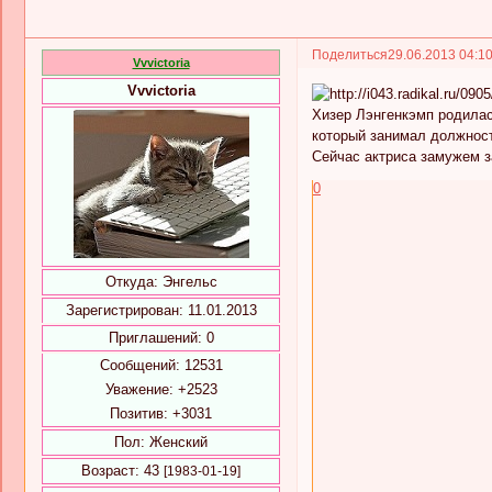
Поделиться
29.06.2013 04:1
Vvvictoria
Vvvictoria
Хизер Лэнгенкэмп родилас
который занимал должност
Сейчас актриса замужем з
0
Откуда:
Энгельс
Зарегистрирован
: 11.01.2013
Приглашений:
0
Сообщений:
12531
Уважение:
+2523
Позитив:
+3031
Пол:
Женский
Возраст:
43
[1983-01-19]