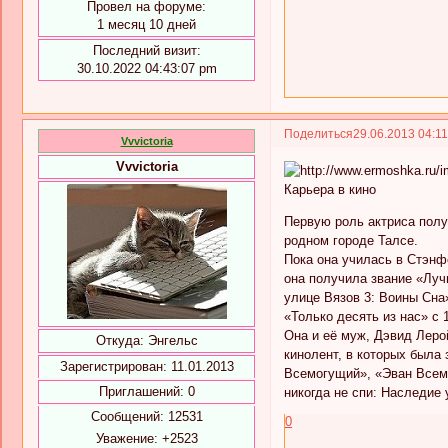
Провел на форуме:
1 месяц 10 дней
Последний визит:
30.10.2022 04:43:07 pm
Поделиться
29.06.2013 04:1
Vvvictoria
Vvvictoria
Карьера в кино
Первую роль актриса полу
родном городе Талсе.
Пока она училась в Стэнф
она получила звание «Луч
улице Вязов 3: Воины Сна
«Только десять из нас» с 
Она и её муж, Дэвид Леро
Откуда:
Энгельс
кинолент, в которых была 
Зарегистрирован
: 11.01.2013
Всемогущий», «Эван Всем
Приглашений:
0
никогда не спи: Наследие 
Сообщений:
12531
0
Уважение:
+2523