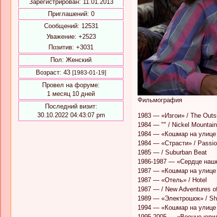
Зарегистрирован
: 11.01.2013
Приглашений:
0
Сообщений:
12531
Уважение:
+2523
Позитив:
+3031
Пол:
Женский
Возраст:
43
[1983-01-19]
Провел на форуме:
1 месяц 10 дней
Фильмография
Последний визит:
30.10.2022 04:43:07 pm
1983 — «Изгои» / The Outs
1984 — "" / Nickel Mountain
1984 — «Кошмар на улице В
1984 — «Страсти» / Passi
1985 — / Suburban Beat
1986-1987 — «Сердце нашег
1987 — «Кошмар на улице В
1987 — «Отель» / Hotel
1987 — / New Adventures o
1989 — «Электрошок» / Sh
1994 — «Кошмар на улице В
1995-2005 — «Военно-юри