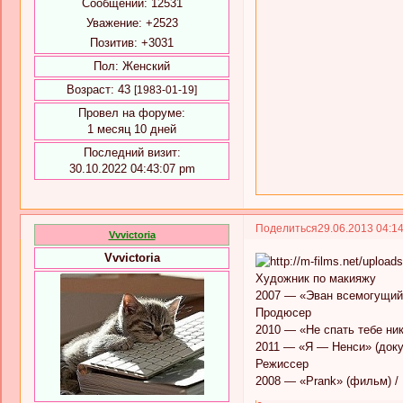
Сообщений:
12531
Уважение:
+2523
Позитив:
+3031
Пол:
Женский
Возраст:
43
[1983-01-19]
Провел на форуме:
1 месяц 10 дней
Последний визит:
30.10.2022 04:43:07 pm
Поделиться
29.06.2013 04:1
Vvvictoria
Vvvictoria
Художник по макияжу
2007 — «Эван всемогущий»
Продюсер
2010 — «Не спать тебе ник
2011 — «Я — Ненси» (доку
Режиссер
2008 — «Prank» (фильм) /