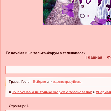
Tv novelas и не только.Форум о теленовелах
Главная
Ф
Привет, Гость!
Войдите
или
зарегистрируйтесь
.
»
Tv novelas и не только.Форум о теленовелах
»
#Сериал
Страница:
1