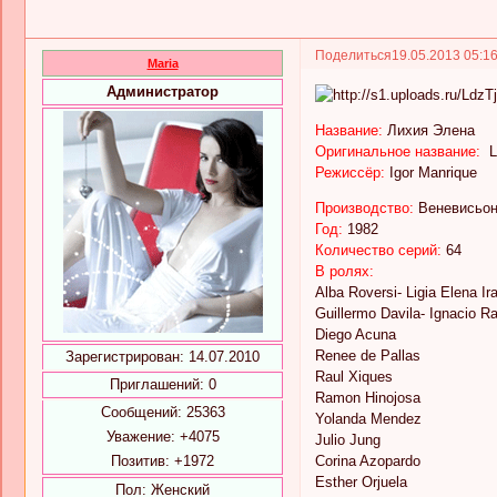
Поделиться
19.05.2013 05:1
Maria
Администратор
Название:
Лихия Элена
Оригинальное название:
Li
Режиссёр:
Igor Manrique
Производство:
Веневисьон
Год:
1982
Количество серий:
64
В ролях:
Alba Roversi- Ligia Elena Ir
Guillermo Davila- Ignacio
Diego Acuna
Renee de Pallas
Зарегистрирован
: 14.07.2010
Raul Xiques
Приглашений:
0
Ramon Hinojosa
Сообщений:
25363
Yolanda Mendez
Уважение:
+4075
Julio Jung
Позитив:
+1972
Corina Azopardo
Esther Orjuela
Пол:
Женский