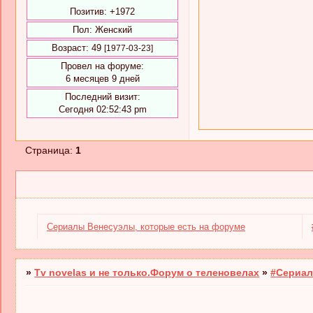
Позитив:
+1972
Пол:
Женский
Возраст:
49
[1977-03-23]
Провел на форуме:
6 месяцев 9 дней
Последний визит:
Сегодня 02:52:43 pm
Страница:
1
Cериалы Венесуэлы, которые есть на форуме
»
Tv novelas и не только.Форум о теленовелах
»
#Сериал