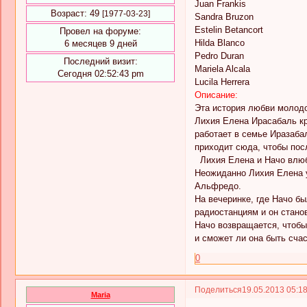
Juan Frankis
Возраст:
49
[1977-03-23]
Sandra Bruzon
Estelin Betancort
Провел на форуме:
Hilda Blanco
6 месяцев 9 дней
Pedro Duran
Последний визит:
Mariela Alcala
Сегодня 02:52:43 pm
Lucila Herrera
Описание:
Эта история любви молодо
Лихия Елена Ирасабаль кр
работает в семье Иразаба
приходит сюда, чтобы посл
Лихия Елена и Начо влюбл
Неожиданно Лихия Елена уз
Альфредо.
На вечеринке, где Начо б
радиостанциям и он стано
Начо возвращается, чтобы
и сможет ли она быть сча
0
Поделиться
19.05.2013 05:1
Maria