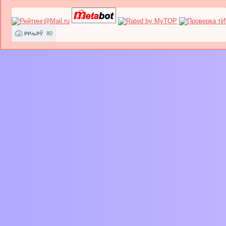
80
РРљРЎ