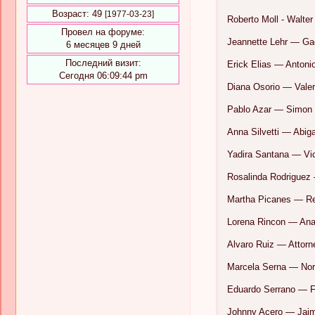
Возраст:
49
[1977-03-23]
Roberto Moll - Walter
Провел на форуме:
Jeannette Lehr — Ga
6 месяцев 9 дней
Последний визит:
Erick Elias — Anton
Сегодня 06:09:44 pm
Diana Osorio — Vale
Pablo Azar — Simon
Anna Silvetti — Abig
Yadira Santana — Vic
Rosalinda Rodriguez
Martha Picanes — R
Lorena Rincon — Ana
Alvaro Ruiz — Attor
Marcela Serna — No
Eduardo Serrano — F
Johnny Acero — Ja