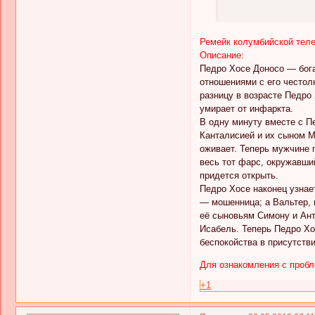
Ремейк колумбийской телен
Описание:
Педро Хосе Доносо — бог
отношениями с его често
разницу в возрасте Педро
умирает от инфаркта.
В одну минуту вместе с П
Канталисией и их сыном М
оживает. Теперь мужчине 
весь тот фарс, окружавший
придется открыть.
Педро Хосе наконец узнае
— мошенница; а Вальтер, 
её сыновьям Симону и Ант
Исабель. Теперь Педро Хо
беспокойства в присутстви
Для ознакомления с проб
+1