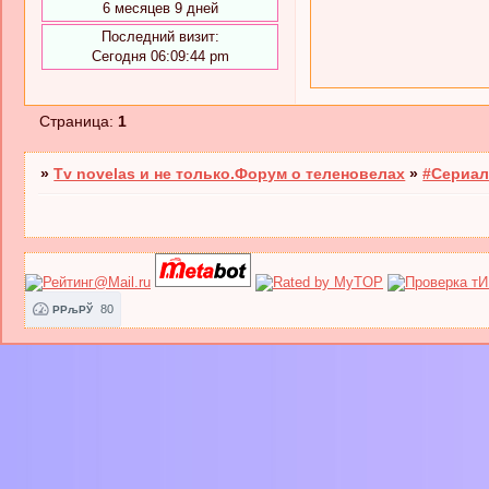
6 месяцев 9 дней
Последний визит:
Сегодня 06:09:44 pm
Страница:
1
»
Tv novelas и не только.Форум о теленовелах
»
#Сериал
80
РРљРЎ