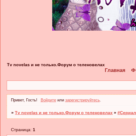
Tv novelas и не только.Форум о теленовелах
Главная
Ф
Привет, Гость!
Войдите
или
зарегистрируйтесь
.
»
Tv novelas и не только.Форум о теленовелах
»
#Сериал
Страница:
1