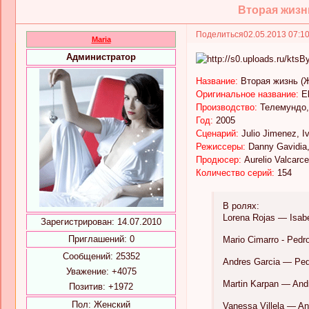
Вторая жизнь
Поделиться
02.05.2013 07:1
Maria
Администратор
Название:
Вторая жизнь (
Оригинальное название:
El
Производство:
Телемундо,
Год:
2005
Сценарий:
Julio Jimenez, I
Режиссеры:
Danny Gavidia
Продюсер:
Aurelio Valcarce
Количество cерий:
154
В ролях:
Lorena Rojas — Isabe
Зарегистрирован
: 14.07.2010
Приглашений:
0
Mario Cimarro - Pedr
Сообщений:
25352
Andres Garcia — Pe
Уважение:
+4075
Martin Karpan — And
Позитив:
+1972
Пол:
Женский
Vanessa Villela — A