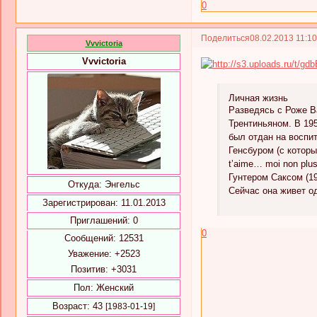
0
Поделиться
08.02.2013 11:1
Vvvictoria
Vvvictoria
Личная жизнь
Разведясь с Роже В
Трентиньяном. В 19
был отдан на воспи
Генсбуром (с котор
t’aime… moi non pl
Гунтером Саксом (1
Откуда:
Энгельс
Сейчас она живет од
Зарегистрирован
: 11.01.2013
Приглашений:
0
0
Сообщений:
12531
Уважение:
+2523
Позитив:
+3031
Пол:
Женский
Возраст:
43
[1983-01-19]