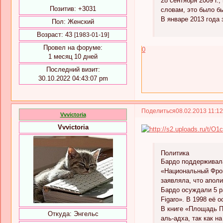
28 сентября 2009 г.
Позитив:
+3031
словам, это было б
В январе 2013 года
Пол:
Женский
Возраст:
43
[1983-01-19]
Провел на форуме:
0
1 месяц 10 дней
Последний визит:
30.10.2022 04:43:07 pm
Поделиться
08.02.2013 11:1
Vvvictoria
Vvvictoria
Политика
Бардо поддерживала
«Национальный Фрон
заявляла, что аполи
Бардо осуждали 5 р
Figaro». В 1998 её 
В книге «Площадь Пл
Откуда:
Энгельс
аль-адха, так как н