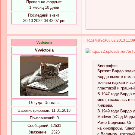
Провел на форуме:
1 месяц 10 дней
Последний визит:
30.10.2022 04:43:07 pm
Поделиться
08.02.2013 11:0
Vvvictoria
Vvvictoria
Биография
Брижит Бардо родил
Бардо вместе с мла
точным наукам и вск
пластикой и грацие
В 1947 году Бардо 
мест, оказалась в 
Откуда:
Энгельс
Князева.
Зарегистрирован
: 11.01.2013
В 1949 году Бардо 
Modes» («Сад Моды»
Приглашений:
0
Роже Вадимом. Он п
Сообщений:
12531
на кинопробы. Кино
Уважение:
+2523
с Вадимом, который