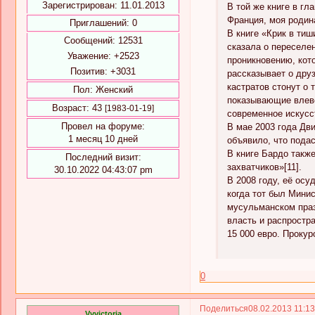
Зарегистрирован
: 11.01.2013
В той же книге в гл
Франция, моя родин
Приглашений:
0
В книге «Крик в тиш
Сообщений:
12531
сказала о переселе
Уважение:
+2523
проникновению, кото
Позитив:
+3031
рассказывает о дру
кастратов стонут о 
Пол:
Женский
показывающие влево
Возраст:
43
[1983-01-19]
современное искусст
Провел на форуме:
В мае 2003 года Дви
1 месяц 10 дней
объявило, что подас
В книге Бардо такж
Последний визит:
захватчиков»[11].
30.10.2022 04:43:07 pm
В 2008 году, её осу
когда тот был Мини
мусульманском праз
власть и распростр
15 000 евро. Прокур
0
Поделиться
08.02.2013 11:1
Vvvictoria