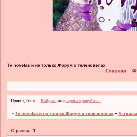
Tv novelas и не только.Форум о теленовелах
Главная
Ф
Привет, Гость!
Войдите
или
зарегистрируйтесь
.
»
Tv novelas и не только.Форум о теленовелах
»
Актрисы
Страница:
1