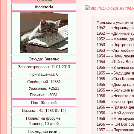
Vvvictoria
Фильмы с участием
1952 — «Нормандска
1952 — «Длинные зуб
1952 — «Манина, деву
1953 — «Портрет его 
1953 — «Акт любви» 
1954 — «Ночь любви»
Откуда:
Энгельс
1954 — «Тайны Версал
Зарегистрирован
: 11.01.2013
1955 — «Уличный све
1955 — «Будущие зв
Приглашений:
0
1955 — «Сын Каролин
Сообщений:
12531
1955 — «Доктор на м
Уважение:
+2523
1955 — «Большие ма
Позитив:
+3031
1956 — «Невеста сли
1956 — «Елена Троян
Пол:
Женский
1956 — «Грязная дев
Возраст:
43
[1983-01-19]
1956 — «Мой дорогой
Провел на форуме:
1956 — «Мадемуазель 
1 месяц 10 дней
1956 — «…И Бог соз
1957 — «Парижанка» 
Последний визит: