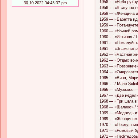
1958 — «Небо рухнул
30.10.2022 04:43:07 pm
1958 — «В случае не
1959 — «Женщина и п
1959 — «Бабетта идёт
1959 — «Потанцуете 
1960 — «Ночной роман
1960 — «Истина» / La
1961 — «Пожалуйста,
1961 — «Знаменитые
1962 — «Частная жиз
1962 — «Отдых воина
1963 — «Презрение» 
1964 — «Очарователь
1965 — «Вива, Мария
1966 — / Marie Solei
1966 — «Мужское — ж
1967 — «Две недели 
1968 — «Три шага в б
1968 — «Шалако» / 
1969 — «Медведь и ку
1969 — «Женщины» 
1970 — «Послушницы
1971 — «Ромовый бу
1971 — «Нефтедобыт