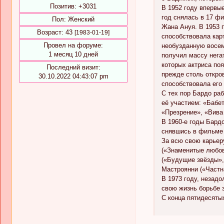
Позитив:
+3031
В 1952 году впервые
год снялась в 17 ф
Пол:
Женский
Жана Ануя. В 1953 
Возраст:
43
[1983-01-19]
способствовала кар
Провел на форуме:
необузданную восе
1 месяц 10 дней
получил массу нега
которых актриса по
Последний визит:
прежде столь откро
30.10.2022 04:43:07 pm
способствовала его
С тех пор Бардо ра
её участием: «Бабет
«Презрение», «Вива
В 1960-е годы Бард
снявшись в фильме
За всю свою карьер
(«Знаменитые любов
(«Будущие звёзды»,
Мастроянни («Частн
В 1973 году, незад
свою жизнь борьбе 
С конца пятидесяты