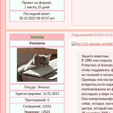
Провел на форуме:
1 месяц 10 дней
Последний визит:
30.10.2022 04:43:07 pm
Поделиться
08.02.2013 11:1
Vvvictoria
Vvvictoria
Защита животных
В 1986 она открыла 
Protection of Anima
чтобы поддержать ф
на тюленей и пытала
Однажды она кастрир
владелец осла пода
Откуда:
Энгельс
опубликованное во 
Зарегистрирован
: 11.01.2013
последних в мире т
Она пожертвовала[к
Приглашений:
0
собак, которых нас
Сообщений:
12531
центре, который она
Уважение:
+2523