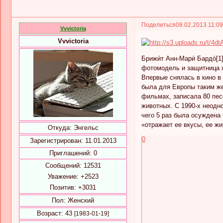
Поделиться
08.02.2013 11:0
Vvvictoria
Vvvictoria
Брижи́т Анн-Мари́ Бардо́[1]
фотомодель и защитница 
Впервые снялась в кино в
была для Европы таким же
фильмах, записала 80 пес
животных. С 1990-х неодн
чего 5 раз была осуждена
«отражает ее вкусы, ее ж
Откуда:
Энгельс
0
Зарегистрирован
: 11.01.2013
Приглашений:
0
Сообщений:
12531
Уважение:
+2523
Позитив:
+3031
Пол:
Женский
Возраст:
43
[1983-01-19]