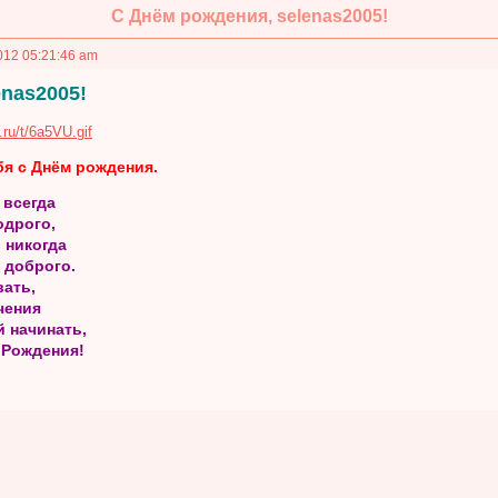
С Днём рождения, selenas2005!
012 05:21:46 am
enas2005!
я с Днём рождения.
 всегда
одрого,
 никогда
 доброго.
вать,
чения
й начинать,
 Рождения!