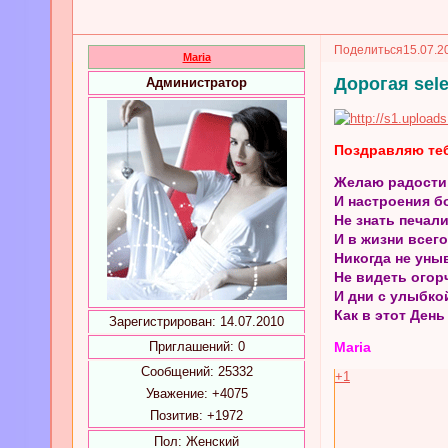
Поделиться
15.07.2
Maria
Дорогая sel
Администратор
Поздравляю теб
Желаю радости
И настроения б
Не знать печали
И в жизни всего
Никогда не уны
Не видеть огор
И дни с улыбко
Как в этот День
Зарегистрирован
: 14.07.2010
Приглашений:
0
Maria
Сообщений:
25332
+1
Уважение:
+4075
Позитив:
+1972
Пол:
Женский