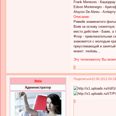
Frank Menezes - Кашоррау
Edson Montenegro - Ариго
Aloysio De Abreu - Алберту
Описание:
Римейк знаменитого фильм
Взяв за основу сюжетную
место действия - Баию, а 
Флор - привлекательная с
знакомится с молодым крас
преуспевающий и занятый г
может: любовь...
Эту теленовеллу Вы может
0
Поделиться
22.06.2012 04:2
Maria
Администратор
0