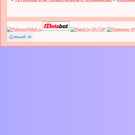
80
РРљРЎ