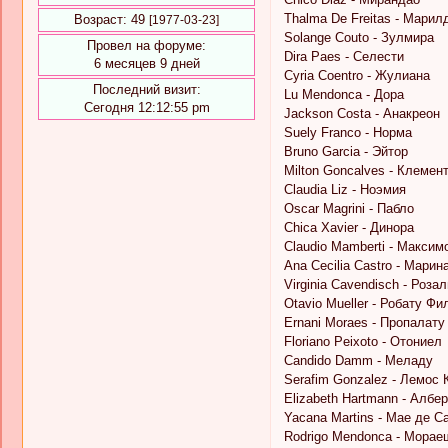
Thalma De Freitas - Марил
Возраст:
49
[1977-03-23]
Solange Couto - Зулмира
Провел на форуме:
Dira Paes - Селести
6 месяцев 9 дней
Cyria Coentro - Жулиана
Последний визит:
Lu Mendonca - Дора
Сегодня 12:12:55 pm
Jackson Costa - Анакреон
Suely Franco - Норма
Bruno Garcia - Эйтор
Milton Goncalves - Клемен
Claudia Liz - Ноэмия
Oscar Magrini - Пабло
Chica Xavier - Динора
Claudio Mamberti - Максим
Ana Cecilia Castro - Марин
Virginia Cavendisch - Роза
Otavio Mueller - Робату Фи
Ernani Moraes - Пропалату
Floriano Peixoto - Отониел
Candido Damm - Меладу
Serafim Gonzalez - Лемос 
Elizabeth Hartmann - Албе
Yacana Martins - Мае де С
Rodrigo Mendonca - Морае