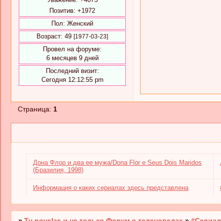
Позитив:
+1972
Пол:
Женский
Возраст:
49
[1977-03-23]
Провел на форуме:
6 месяцев 9 дней
Последний визит:
Сегодня 12:12:55 pm
Страница:
1
Дона Флор и два ее мужа/Dona Flor e Seus Dois Maridos
(Бразилия, 1998)
Информация о каких сериалах здесь представлена
»
Tv novelas и не только.Форум о теленовелах
»
#Сериал