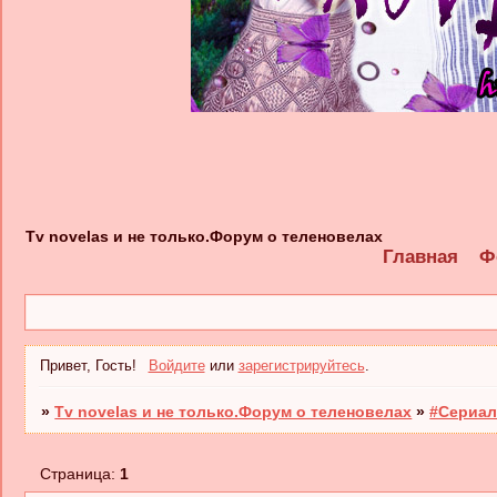
Tv novelas и не только.Форум о теленовелах
Главная
Ф
Привет, Гость!
Войдите
или
зарегистрируйтесь
.
»
Tv novelas и не только.Форум о теленовелах
»
#Сериал
Страница:
1