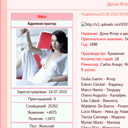
Дона Флор
Поделиться
22.06.2012 04:2
Maria
Администратор
Название:
Дона Флор и дв
Оригинальное название:
D
Год:
1998
Производство:
Бразилия
Количество серий:
18
Режиссер:
Carlos Araujo, 
В ролях:
Giulia Gamm - Флор
Edson Celulari - Вадиньу
Marco Nanini - Теодору
Зарегистрирован
: 14.07.2010
Otavio Augusto - Калабрес
Приглашений:
0
Lilia Cabral - Виолета
Сообщений:
25352
Walderez De Barros - Рози
Lucio Mauro - Нека ду Аба
Уважение:
+4075
Tassia Camargo - Мадона
Позитив:
+1972
Myrian Muniz - Милока
Пол:
Женский
Chico Diaz - Мирандао