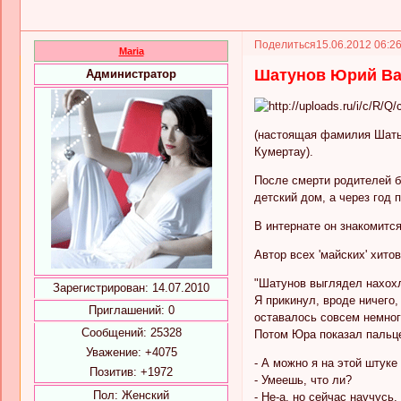
Поделиться
15.06.2012 06:2
Maria
Шатунов Юрий Ва
Администратор
(настоящая фамилия Шатьк
Кумертау).
После смерти родителей бы
детский дом, а через год 
В интернате он знакомитс
Автор всех 'майских' хито
"Шатунов выглядел нахохл
Зарегистрирован
: 14.07.2010
Я прикинул, вроде ничего,
Приглашений:
0
оставалось совсем немног
Сообщений:
25328
Потом Юра показал пальце
Уважение:
+4075
- А можно я на этой штук
Позитив:
+1972
- Умеешь, что ли?
Пол:
Женский
- Не-а, но сейчас научусь.