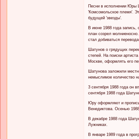
Песни в исполнении Юры Ш
'Комсомольское племя'. Эт
будущей 'звезды'.
В июне 1988 года запись,
план созрел молниеносно. 
стал добиваться перевода
Шатунов о грядущих перем
степей. На поиски артист
Москве, оформлять его пе
Шатунова заложили местные
немыслимое количество н
3 сентября 1988 года он в
сентября 1988 года Шатун
Юру оформляют и прописыв
Венедиктова. Осенью 1988
В декабре 1988 года Шатун
Лужниках.
В январе 1989 года в прог