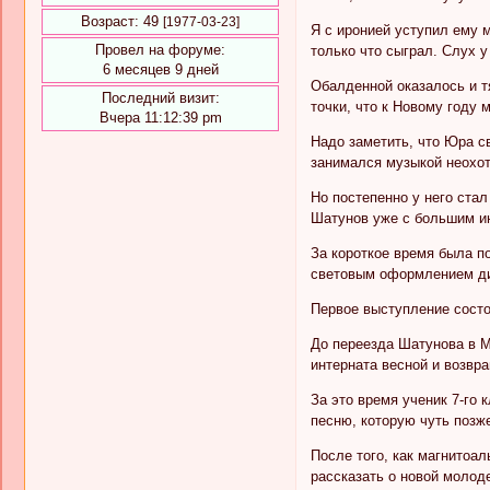
Возраст:
49
[1977-03-23]
Я с иронией уступил ему м
Провел на форуме:
только что сыграл. Слух 
6 месяцев 9 дней
Обалденной оказалось и т
Последний визит:
точки, что к Новому году
Вчера 11:12:39 pm
Надо заметить, что Юра с
занимался музыкой неохотн
Но постепенно у него ста
Шатунов уже с большим ин
За короткое время была п
световым оформлением дис
Первое выступление состоя
До переезда Шатунова в М
интерната весной и возвр
За это время ученик 7-го
песню, которую чуть позже
После того, как магнитоа
рассказать о новой молод