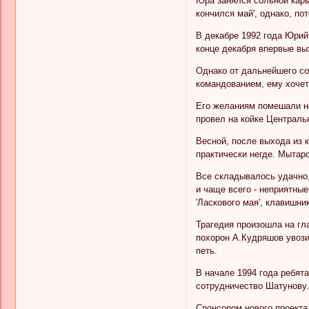
Юра занялся сольной карь
кончился май', однако, п
В декабре 1992 года Юрий
конце декабря впервые вых
Однако от дальнейшего со
командованием, ему хочет
Его желаниям помешали не
провел на койке Централь
Весной, после выхода из 
практически негде. Мытарс
Все складывалось удачно,
и чаще всего - неприятные
'Ласкового мая', клавишн
Трагедия произошла на гла
похорон А.Кудряшов увози
петь.
В начале 1994 года ребят
сотрудничество Шатунову.
Спонсором нового проекта