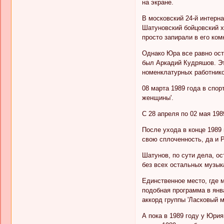
на экране.
В московский 24-й интерна
Шатуновский бойцовский х
просто запирали в его ком
Однако Юра все равно ос
был Аркадий Кудряшов. Эт
номенклатурных работнико
08 марта 1989 года в спо
женщины'.
С 28 апреля по 02 мая 198
После ухода в конце 1989 
свою сплоченность, да и 
Шатунов, по сути дела, о
без всех остальных музык
Единственное место, где м
подобная программа в янв
аккорд группы 'Ласковый м
А пока в 1989 году у Юрия