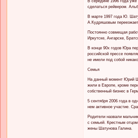
В середине 1996 года уже
сделаться рейвером. Альб
В марте 1997 года Ю. Шату
А.Кудряшовым переезжает
Постоянно совмещая работ
Иркутске, Ангарске, Братс
В конце 90х годов Юра пе
российской прессе появляю
не имели под собой никако
Семья
На данный момент Юрий Ша
жили в Европе, кроме пери
собственный бизнес в Гер
5 сентября 2006 года в о
нем активное участие. Сра
Родители назвали мальчика
с семьей. Крестным отцом
жены Шатунова Галина.