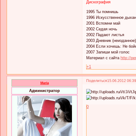
Дискография
1995 Ты помнишь
1996 Искусственное дыха
2001 Вспомни май
2002 Седая ночь
2002 Падают листья
2003 Дневник (неизданное)
2004 Если хочешь: Не бой
2007 Запиши мой голос
Материал с сайта
http://p
+1
Поделиться
15.06.2012 06:3
Maria
Администратор
0