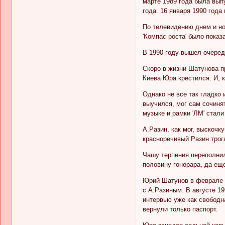
марте 1989 года была вып
года. 16 января 1990 год
По телевидению днем и ноч
'Компас роста' было пока
В 1990 году вышел очеред
Скоро в жизни Шатунова п
Киева Юра крестился. И, к
Однако не все так гладко
выучился, мог сам сочиня
музыке и рамки 'ЛМ' стал
А.Разин, как мог, выскоч
красноречивый Разин трога
Чашу терпения переполнил
половину гонорара, да ещ
Юрий Шатунов в феврале 19
с А.Разиным. В августе 19
интервью уже как свободн
вернули только паспорт.