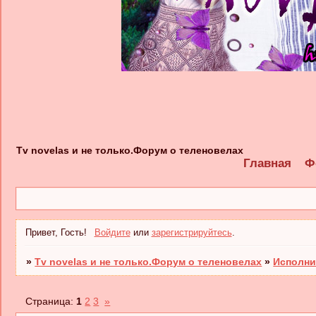
Tv novelas и не только.Форум о теленовелах
Главная
Ф
Привет, Гость!
Войдите
или
зарегистрируйтесь
.
»
Tv novelas и не только.Форум о теленовелах
»
Исполни
Страница:
1
2
3
»