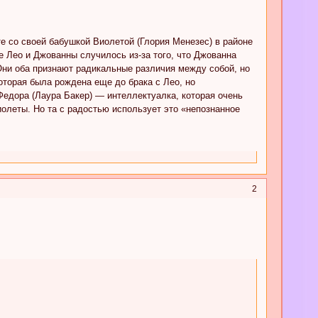
 со своей бабушкой Виолетой (Глория Менезес) в районе
е Лео и Джованны случилось из-за того, что Джованна
 Они оба признают радикальные различия между собой, но
оторая была рождена еще до брака с Лео, но
Федора (Лаура Бакер) — интеллектуалка, которая очень
иолеты. Но та с радостью использует это «непознанное
2