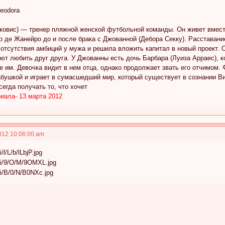
heodora
ковис) — тренер пляжной женской футбольной команды. Он живет вместе
о де Жанейро до и после брака с Джованной (Дебора Секку). Расставани
 отсутствия амбиций у мужа и решила вложить капитал в новый проект.
т любить друг друга. У Джованны есть дочь Барбара (Луиза Арраес), к
 им. Девочка видит в нем отца, однако продолжает звать его отчимом. 
абушкой и играет в сумасшедший мир, который существует в сознании В
сегда получать то, что хочет
иала- 13 марта 2012
012 10:06:00 am