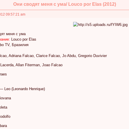
Они сводят меня с ума/ Louco por Elas (2012)
012 09:57:21 am
дят меня с ума
вание:
Louco por Elas
bo TV, Бразилия
cao, Adriana Falcao, Clarice Falcao, Jo Abdu, Gregorio Duvivier
 Lacerda, Allan Fiterman, Joao Falcao
raes
— Leo (Leonardo Henrique)
iovana
oleta
odolfo
bara