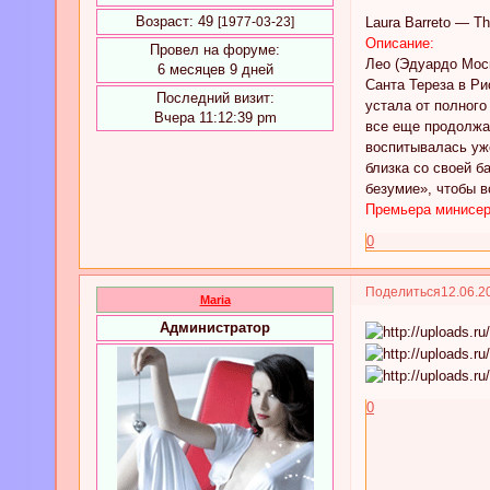
Возраст:
49
[1977-03-23]
Laura Barreto — T
Описание:
Провел на форуме:
Лео (Эдуардо Мос
6 месяцев 9 дней
Санта Тереза в Ри
Последний визит:
устала от полного
Вчера 11:12:39 pm
все еще продолжаю
воспитывалась уже
близка со своей б
безумие», чтобы в
Премьера минисер
0
Поделиться
12.06.2
Maria
Администратор
0