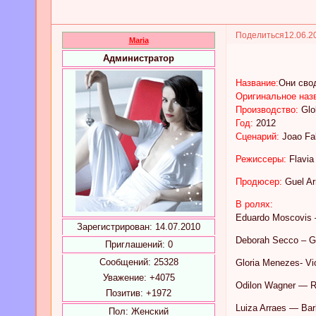
Поделиться
12.06.2
Maria
Администратор
Название:
Они сво
Оригинальное наз
Производство:
Glo
Год:
2012
Сценарий:
Joao Fal
Режиссеры:
Flavia
Продюсер:
Guel Ar
В ролях:
Eduardo Moscovis 
Зарегистрирован
: 14.07.2010
Deborah Secco – G
Приглашений:
0
Сообщений:
25328
Gloria Menezes- Vi
Уважение:
+4075
Odilon Wagner — R
Позитив:
+1972
Luiza Arraes — Bar
Пол:
Женский