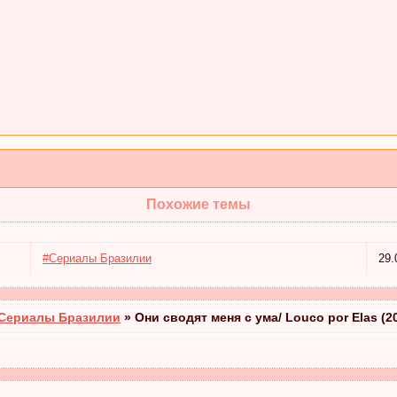
Похожие темы
#Сериалы Бразилии
29.
Сериалы Бразилии
»
Они сводят меня с ума/ Louco por Elas (2