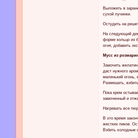
Выложить в заране
сухой лучинки.
Остудить на решет
На следующий день
форме кольцо из б
огня, добавить эк
Мусс из розмарин
Замочить желатин 
даст нужного аром
маленький огонь, 
Размешать, взбить
Пока крем остывае
замоченный и отжа
Нагревать все пюр
В это время закон
жестких пиков. Ос
Взбить холодные с