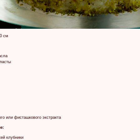
0 см
асла
 пасты
ого или фисташкового экстракта
е:
жей клубники