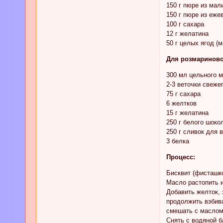
150 г пюре из мал
150 г пюре из еже
100 г сахара
12 г желатина
50 г целых ягод (м
Для розмариново
300 мл цельного 
2-3 веточки свеже
75 г сахара
6 желтков
15 г желатина
250 г белого шоко
250 г сливок для 
3 белка
Процесс:
Бисквит (фисташк
Масло растопить 
Добавить желток, 
продолжить взбива
смешать с маслом 
Снять с водяной б