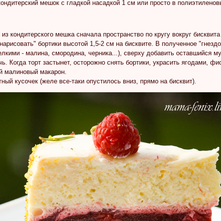
ондитерский мешок с гладкой насадкой 1 см или просто в полиэтиленов
из кондитерского мешка сначала пространство по кругу вокруг бисквита (
 "нарисовать" бортики высотой 1,5-2 см на бисквите. В полученное "гне
лкими - малина, смородина, черника...), сверху добавить оставшийся м
чь. Когда торт застынет, осторожно снять бортики, украсить ягодами, ф
ой малиновый макарон.
тный кусочек (желе все-таки опустилось вниз, прямо на бисквит).