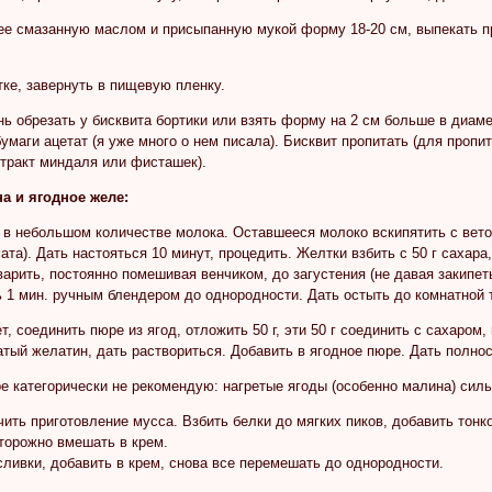
е смазанную маслом и присыпанную мукой форму 18-20 см, выпекать при
ке, завернуть в пищевую пленку.
 обрезать у бисквита бортики или взять форму на 2 см больше в диаме
умаги ацетат (я уже много о нем писала). Бисквит пропитать (для пропит
стракт миндаля или фисташек).
а и ягодное желе:
в небольшом количестве молока. Оставшееся молоко вскипятить с вето
ата). Дать настояться 10 минут, процедить. Желтки взбить с 50 г сахара
варить, постоянно помешивая венчиком, до загустения (не давая закипет
 1 мин. ручным блендером до однородности. Дать остыть до комнатной 
т, соединить пюре из ягод, отложить 50 г, эти 50 г соединить с сахаром,
тый желатин, дать раствориться. Добавить в ягодное пюре. Дать полно
е категорически не рекомендую: нагретые ягоды (особенно малина) силь
чить приготовление мусса. Взбить белки до мягких пиков, добавить тон
торожно вмешать в крем.
ливки, добавить в крем, снова все перемешать до однородности.