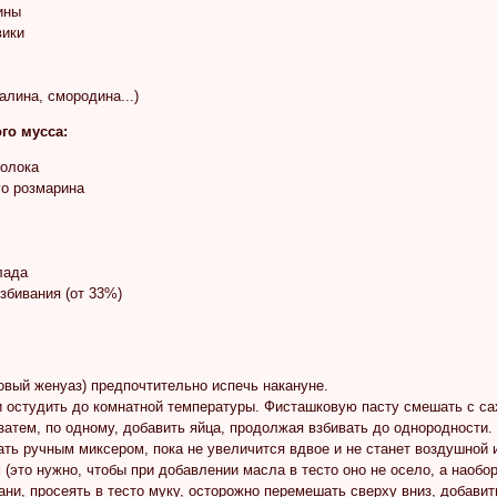
ины
вики
алина, смородина...)
го мусса:
молока
го розмарина
лада
взбивания (от 33%)
овый женуаз) предпочтительно испечь накануне.
и остудить до комнатной температуры. Фисташковую пасту смешать с са
затем, по одному, добавить яйца, продолжая взбивать до однородности
ть ручным миксером, пока не увеличится вдвое и не станет воздушной и п
(это нужно, чтобы при добавлении масла в тесто оно не осело, а наоб
ани, просеять в тесто муку, осторожно перемешать сверху вниз, добави